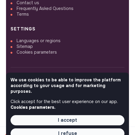
Contact us
Frequently Asked Questions
Terms
SETTINGS
Languages or regions
Sitemap
Cookies parameters
We use cookies to be able to improve the platform
FOLLOW US
according to your usage and for marketing
purposes.
Click accept for the best user experience on our app.
© 2026 jobs that makesense.
Cookies parameters.
I accept
I refuse