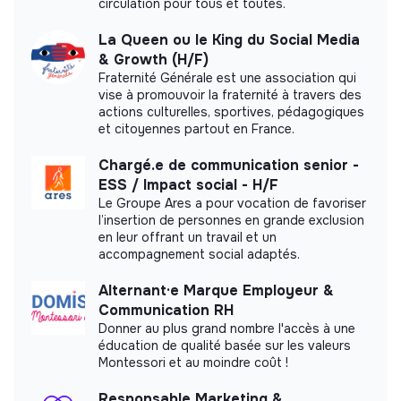
circulation pour tous et toutes.
La Queen ou le King du Social Media
& Growth (H/F)
Labels and certifications
Fraternité Générale est une association qui
vise à promouvoir la fraternité à travers des
This structure did not communicate to us the
actions culturelles, sportives, pédagogiques
labels or certifications that it was able to obtain.
et citoyennes partout en France.
Chargé.e de communication senior -
ESS / Impact social - H/F
Le Groupe Ares a pour vocation de favoriser
Documents
l’insertion de personnes en grande exclusion
en leur offrant un travail et un
Did not yet add a transparency document.
accompagnement social adaptés.
Alternant·e Marque Employeur &
Communication RH
Donner au plus grand nombre l'accès à une
éducation de qualité basée sur les valeurs
Montessori et au moindre coût !
Responsable Marketing &