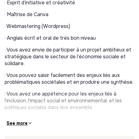
· Esprit d’initiative et créativité
· Vous serez en charge du community management
avec un objectif d’accroissement et d’animation de la
· Maîtrise de Canva
communauté.
· Webmastering (Wordpress)
· Vous participerez à la communication sur l’événement
· Anglais écrit et oral de très bon niveau
annuel du Sommet de la Mesure d’impact.
· Vous avez envie de participer à un projet ambitieux et
· Vous participerez ponctuellement à la prospection
stratégique dans le secteur de l’économie sociale et
pour identifier de nouveaux partenaires.
solidaire.
En intégrant l’IMPACT TANK, vous aurez l’opportunité
· Vous pouvez saisir facilement des enjeux liés aux
de développer vos compétences opérationnelles mais
problématiques sociétales et en produire une synthèse.
également stratégiques : vos idées seront les
bienvenues pour continuer à définir et faire vivre la
· Vous avez une appétence pour les enjeux liés à
stratégie de communication !
l’inclusion, l’impact social et environnemental, et les
politiques sociales dans leur ensemble.
See more