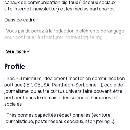
canaux de communication digitaux (réseaux sociaux,
site internet, newsletter) et les médias partenaires.
Dans ce cadre :
· Vous participerez à la rédaction d’éléments de langage
pour continuer à structurer notre storytelling.
· Vous participerez aux réflexions sur les déclinaisons
See more
pertinentes des travaux de l’IMPACT TANK, à des fins
de diffusion auprès de nos différents publics,
Profile
particulièrement institutionnels et politiques.
· Vous participerez à l’élaboration du planning des
· Bac + 3 minimum, idéalement master en communication
publications sur le site internet et les réseaux sociaux
politique (IEP, CELSA, Panthéon-Sorbonne,…), école de
(LinkedIn et Instagram) et à la diffusion des publications.
journalisme, ou autre cursus universitaire pouvant être
pertinent dans le domaine des sciences humaines et
· Vous participerez à réaliser les visuels et vidéos
sociales
destinés à nos publications sur les réseaux sociaux.
· Très bonnes capacités rédactionnelles (écriture
· Vous piloterez la création et la diffusion de la
journalistique, posts réseaux sociaux, storytelling…).
newsletter.