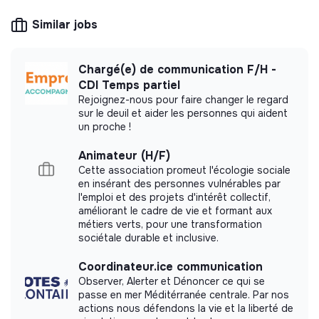
solidarity and social utility: its management is
democratic and participative, and its profit-
Similar jobs
making potential is limited. It may be an
association, cooperative, foundation, mutual or
ESUS company.
Chargé(e) de communication F/H -
CDI Temps partiel
Rejoignez-nous pour faire changer le regard
sur le deuil et aider les personnes qui aident
un proche !
More information
Animateur (H/F)
Website
Nonprofit organization
Cette association promeut l'écologie sociale
< 15 persons
Others
en insérant des personnes vulnérables par
l'emploi et des projets d'intérêt collectif,
améliorant le cadre de vie et formant aux
métiers verts, pour une transformation
sociétale durable et inclusive.
Impact study
Coordinateur.ice communication
Impact Tank did not yet communicate its impact
Observer, Alerter et Dénoncer ce qui se
measurement.
passe en mer Méditérranée centrale. Par nos
actions nous défendons la vie et la liberté de