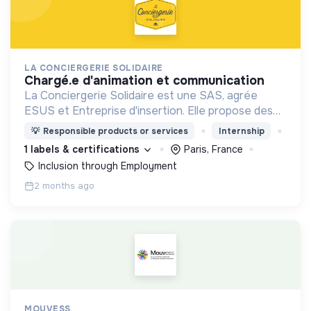
LA CONCIERGERIE SOLIDAIRE
chargé.e d'animation et communication
La Conciergerie Solidaire est une SAS, agrée
ESUS et Entreprise d'insertion. Elle propose des
services de conciergerie locaux et solidaires dans
💡
Responsible products or services
Internship
les entreprises, Tiers Lieux et Quartiers.
1 labels & certifications
Paris, France
Inclusion through Employment
2 months ago
MOUVESS