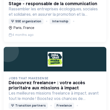
stage - responsable de la communication
Rassembler les entreprises écologiques, sociales
et solidaires, en assurer la promotion et la
représentation auprès des pouvoirs publics et de
💡
SSE organization
Internship
la société dans son ensemble, et en animer la
Paris, France
communauté.
4 months ago
JOBS THAT MAKESENSE
découvrez freelance+ : votre accès
prioritaire aux missions à impact
Les meilleures missions freelance à impact, avant
tout le monde ! Boostez vos chances de
décrocher des missions à fort impact en
💡
Transition partners
Freelance
rejoignant le plus grand réseau de structures