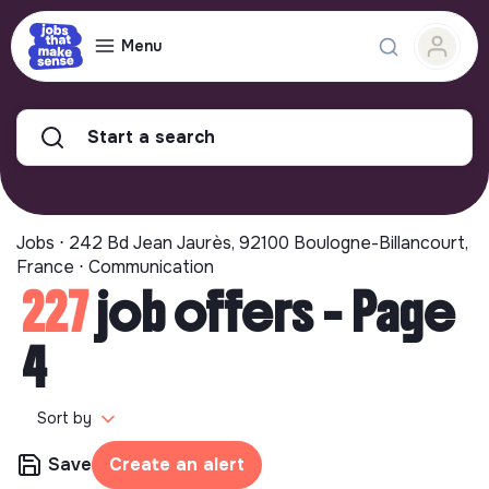
Menu
Start a search
Jobs ⋅ 242 Bd Jean Jaurès, 92100 Boulogne-Billancourt,
France ⋅ Communication
227
job offers - Page
4
Sort by
Save
Create an alert