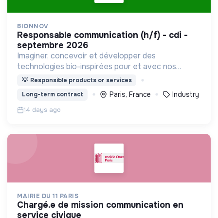
BIONNOV
responsable communication (h/f) - cdi -
septembre 2026
Imaginer, concevoir et développer des
technologies bio-inspirées pour et avec nos
clients industriels
💡
Responsible products or services
Paris, France
Industry
Long-term contract
14 days ago
MAIRIE DU 11 PARIS
chargé.e de mission communication en
service civique