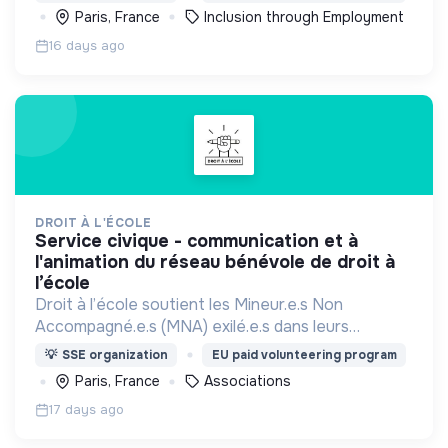
protection internationale (BPI) dans les territoires
Paris, France
Inclusion through Employment
ruraux et périurbains.
16 days ago
DROIT À L'ÉCOLE
service civique - communication et à
l'animation du réseau bénévole de droit à
l’école
Droit à l’école soutient les Mineur.e.s Non
Accompagné.e.s (MNA) exilé.e.s dans leurs
démarches de scolarisation vers une école de la
💡
SSE organization
EU paid volunteering program
République française.
Paris, France
Associations
17 days ago