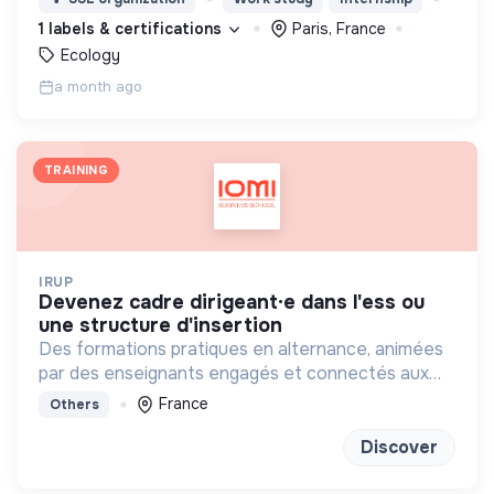
environnementale - climat, biodiversité, pollution.
1 labels & certifications
Paris, France
Ecology
a month ago
TRAINING
IRUP
devenez cadre dirigeant·e dans l'ess ou
une structure d'insertion
Des formations pratiques en alternance, animées
par des enseignants engagés et connectés aux
réalités sociales, basées sur la coopération et
France
Others
l’innovation.
Discover