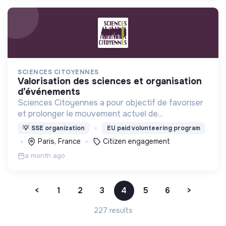
SCIENCES CITOYENNES
valorisation des sciences et organisation
d’événements
Sciences Citoyennes a pour objectif de favoriser
et prolonger le mouvement actuel de
réappropriation citoyenne et démocratique de la
💡
SSE organization
EU paid volunteering program
science, afin de la mettre au service du bien
Paris, France
Citizen engagement
commun.
a month ago
<
1
2
3
4
5
6
>
227 results