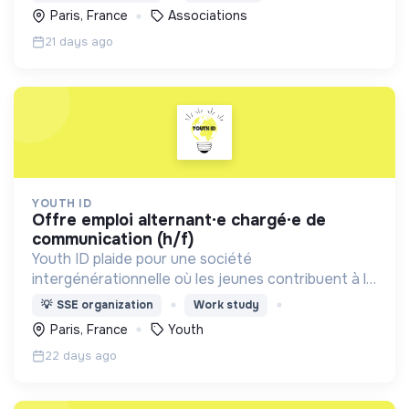
personnes en situation de précarité.
Paris, France
Associations
21 days ago
YOUTH ID
offre emploi alternant·e chargé·e de
communication (h/f)
Youth ID plaide pour une société
intergénérationnelle où les jeunes contribuent à la
construction d’un monde durable. Accompagner la
💡
SSE organization
Work study
jeunesse, plus particulièrement les publics
Paris, France
Youth
prioritaires, à agir
22 days ago