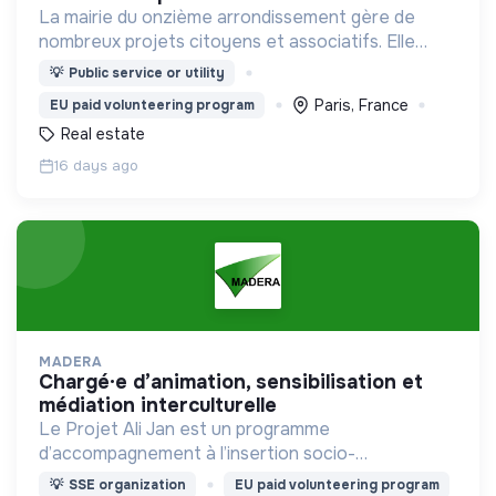
La mairie du onzième arrondissement gère de
nombreux projets citoyens et associatifs. Elle
gère également plusieurs équipements
💡
Public service or utility
Paris, France
EU paid volunteering program
Real estate
16 days ago
MADERA
chargé·e d’animation, sensibilisation et
médiation interculturelle
Le Projet Ali Jan est un programme
d’accompagnement à l’insertion socio-
professionnelle des personnes bénéficiaires de la
💡
SSE organization
EU paid volunteering program