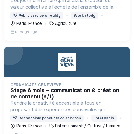
L’objectif d’Interfel/Aprifel est la création de
valeur collective à l’échelle de l’ensemble de la
filière des fruits & légumes
💡
Public service or utility
Work study
Paris, France
Agriculture
10 days ago
CERAMICAFE GENEVIEVE
stage 6 mois – communication & création
de contenu (h/f)
Rendre la créativité accessible à tous en
proposant des expériences conviviales qui
favorisent le bien-être, le lien social et l'expression
💡
Responsible products or services
Internship
de soi.
Paris, France
Entertainment / Culture / Leisure