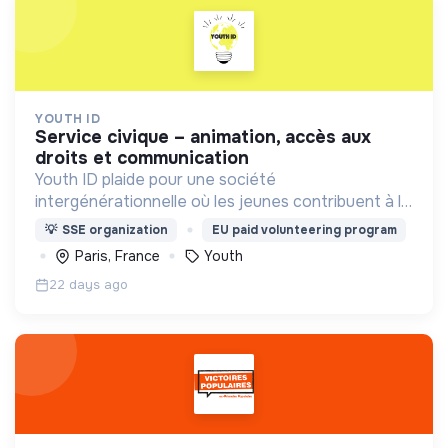
YOUTH ID
service civique – animation, accès aux
droits et communication
Youth ID plaide pour une société
intergénérationnelle où les jeunes contribuent à la
construction d’un monde durable. Accompagner la
💡
SSE organization
EU paid volunteering program
jeunesse, plus particulièrement les publics
Paris, France
Youth
prioritaires, à agir
22 days ago