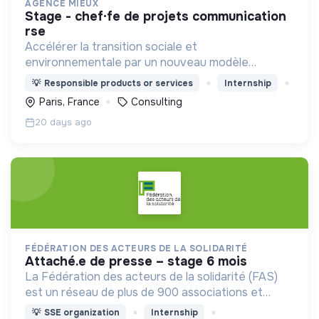
AGENCE MIEUX
stage - chef·fe de projets communication
rse
Accélérer la transition sociale et
environnementale par un nouveau modèle
d'agence engagée, experte, agile, créative et
💡
Responsible products or services
Internship
heureuse.
Paris, France
Consulting
20 days ago
FÉDÉRATION DES ACTEURS DE LA SOLIDARITÉ
attaché.e de presse – stage 6 mois
La Fédération des acteurs de la solidarité (FAS)
est un réseau de plus de 900 associations et
structures qui accueillent et accompagnent les
💡
SSE organization
Internship