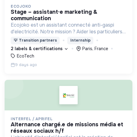
ECOJOKO
stage – assistant·e marketing &
communication
Ecojoko est un assistant connecté anti-gaspi
d'electricité. Notre mission ? Aider les particuliers à
comprendre où ils consomment, et à baisser leurs
💡
Transition partners
Internship
consommations.
2 labels & certifications
Paris, France
EcoTech
9 days ago
INTERFEL / APRIFEL
alternance chargé.e de missions média et
réseaux sociaux h/f