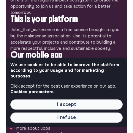
opportunity to join us and take action for a better
tomorrow.
This is your platform
Jobs_that_makesense is a free service brought to you
by the makesense association. Use its potential to
accelerate your projects and contribute to building a
more respectful, inclusive and sustainable society.
Our mobile app
We use cookies to be able to improve the platform
Get jobs that make sense on your phone so you never
according to your usage and for marketing
miss an opportunity.
purposes.
iPhone
Android
Click accept for the best user experience on our app.
Cookies parameters.
I accept
ABOUT
I refuse
More about Jobs