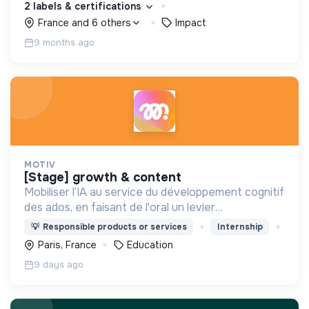
2 labels & certifications
engagées.
France and 6 others
Impact
9 months ago
MOTIV
[stage] growth & content
Mobiliser l’IA au service du développement cognitif
des ados, en faisant de l'oral un levier
d'émancipation pour toute une génération !
💡
Responsible products or services
Internship
Paris, France
Education
9 days ago