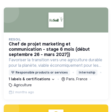
RESOIL
chef de projet marketing et
communication - stage 6 mois (début
septembre 26 - mars 2027))
Favoriser la transition vers une agriculture durable
pour la planète, viable économiquement pour les
agriculteurs, comprise par tous et impliquant
💡
Responsible products or services
Internship
activement l’ensemble des parties prenantes
1 labels & certifications
Paris, France
Agriculture
2 months ago