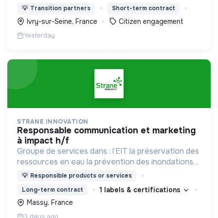
Solidarité.
💡
Transition partners
Short-term contract
Ivry-sur-Seine, France
Citizen engagement
Yesterday
STRANE INNOVATION
responsable communication et marketing
à impact h/f
Groupe de services dans : l’EIT la préservation des
ressources en eau la prévention des inondations
l’agriculture durable et les écosystèmes
💡
Responsible products or services
terrestres les sciences cognitives
1 labels & certifications
Long-term contract
Massy, France
3 days ago