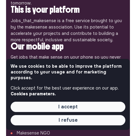
tomorrow.
This is your platform
Jobs_that_makesense is a free service brought to you
by the makesense association. Use its potential to
accelerate your projects and contribute to building a
more respectful, inclusive and sustainable society.
Our mobile app
Get jobs that make sense on your phone so you never
miss an opportunity.
We use cookies to be able to improve the platform
according to your usage and for marketing
iPhone
Android
purposes.
Click accept for the best user experience on our app.
Cookies parameters.
I accept
ABOUT
I refuse
More about Jobs
Our mission and impact
Makesense NGO