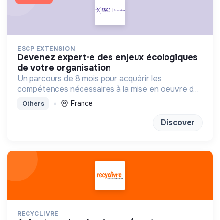
ESCP EXTENSION
devenez expert·e des enjeux écologiques
de votre organisation
Un parcours de 8 mois pour acquérir les
compétences nécessaires à la mise en oeuvre de
la transition écologique et environnementale au
France
Others
sein des organisations.
Discover
RECYCLIVRE