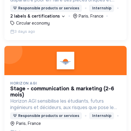
originales. Notre manufacture d’upcycling s'inscrit
💡
Responsible products or services
Internship
en circuit court et dans l’économie sociale et
2 labels & certifications
Paris, France
solidaire.
Circular economy
3 days ago
HORIZON AGI
stage - communication & marketing (2-6
mois)
Horizon AGI sensibilise les étudiants, futurs
ingénieurs et décideurs, aux risques que pose le
développement rapide de l'intelligence artificielle.
💡
Responsible products or services
Internship
Paris, France