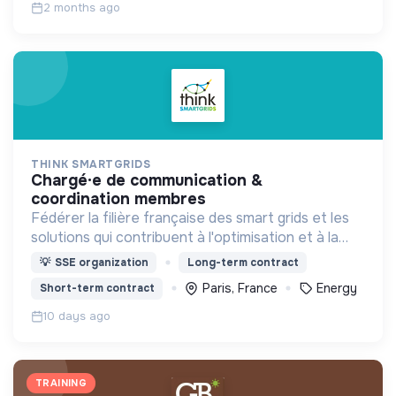
2 months ago
THINK SMARTGRIDS
chargé·e de communication &
coordination membres
Fédérer la filière française des smart grids et les
solutions qui contribuent à l'optimisation et à la
sécurité d’approvisionnement du système
💡
SSE organization
Long-term contract
électrique, pour le bénéfice des consommateurs.
Paris, France
Energy
Short-term contract
10 days ago
TRAINING