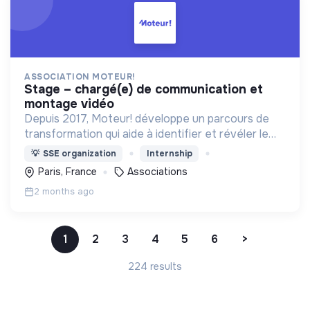
ASSOCIATION MOTEUR!
stage – chargé(e) de communication et
montage vidéo
Depuis 2017, Moteur! développe un parcours de
transformation qui aide à identifier et révéler le
potentiel des jeunes en se fondant sur les notions
💡
SSE organization
Internship
d'inspiration, de gratitude et de lien.
Paris, France
Associations
2 months ago
1
2
3
4
5
6
>
224 results