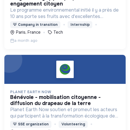
engagement citoyen
Le programme environnemental initié il y a près de
10 ans porte ses fruits avec d'excellentes
performances, le Groupe se classe parmi les
💡
Company in transition
Internship
leaders de l'action contre le changement
Paris, France
Tech
climatique
a month ago
PLANET EARTH NOW
bénévole - mobilisation citoyenne -
diffusion du drapeau de la terre
Planet Earth Now soutien et promeut les acteurs
qui participent à la transformation écologique de
nos sociétés, notamment à travers la diffusion du
💡
SSE organization
Volunteering
drapeau de la Terre.