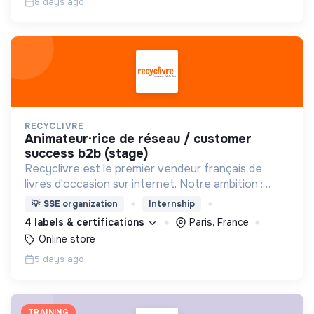
8 days ago
RECYCLIVRE
animateur·rice de réseau / customer
success b2b (stage)
Recyclivre est le premier vendeur français de
livres d'occasion sur internet. Notre ambition :
avoir un impact favorable sur l'homme et son
💡
SSE organization
Internship
environnement.
4 labels & certifications
Paris, France
Online store
5 days ago
TRAINING