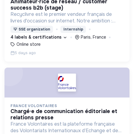
animateur·rice de réseau / customer
success b2b (stage)
Recyclivre est le premier vendeur français de
livres d'occasion sur internet. Notre ambition :
avoir un impact favorable sur l'homme et son
💡
SSE organization
Internship
environnement.
4 labels & certifications
Paris, France
Online store
5 days ago
FRANCE VOLONTAIRES
chargé·e de communication éditoriale et
relations presse
France Volontaires est la plateforme française
des Volontariats Internationaux d’Echange et de