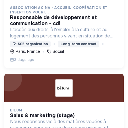
ASSOCIATION ACINA - ACCUEIL, COOPÉRATION ET
INSERTION POUR L...
responsable de développement et
communication - cdi
L'accès aux droits, à l'emploi, à la culture et au
logement des personnes vivant en situation de
grande précarité et d'habitat indigne ou précaire
💡
SSE organization
Long-term contract
(squats, bidonvilles, hôtels sociaux, etc.) en IDF.
Paris, France
Social
3 days ago
BILUM
sales & marketing (stage)
Nous redonnons vie à des matières vouées à
disparaître pour en faire des pièces uniques et