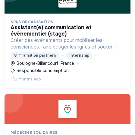
SPAS ORGANISATION
assistant(e) communication et
évènementiel (stage)
Créer des événements pour mobiliser les
consciences, faire bouger les lignes et soutenir
des acteurs engagés et à impact.
💡
Transition partners
Internship
Boulogne-Billancourt, France
Responsible consumption
2 months ago
MÉDECINS SOLIDAIRES