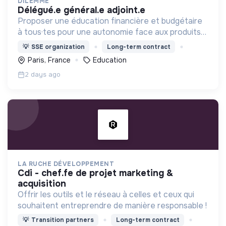
DILEMME
délégué.e général.e adjoint.e
Proposer une éducation financière et budgétaire
à tous·tes pour une autonomie face aux produits
financiers, bancaires et assurantiels et briser le
💡
SSE organization
Long-term contract
tabou autour de l'argent.
Paris, France
Education
2 days ago
LA RUCHE DÉVELOPPEMENT
cdi - chef.fe de projet marketing &
acquisition
Offrir les outils et le réseau à celles et ceux qui
souhaitent entreprendre de manière responsable !
💡
Transition partners
Long-term contract