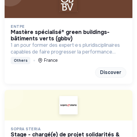
ENTPE
mastère spécialisé® green buildings-
bâtiments verts (gbbv)
1 an pour former des expert·e·s pluridisciplinaires
capables de faire progresser la performance
globale des constructions
France
Others
Discover
SOPRA STERIA
stage - chargé(e) de projet solidarités &