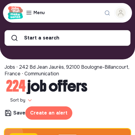
Menu
Start a search
Jobs ⋅ 242 Bd Jean Jaurès, 92100 Boulogne-Billancourt,
France ⋅ Communication
224
job offers
Sort by
Save
Create an alert