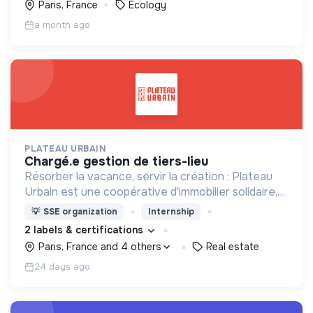
Paris, France
Ecology
a month ago
PLATEAU URBAIN
chargé.e gestion de tiers-lieu
Résorber la vacance, servir la création : Plateau
Urbain est une coopérative d'immobilier solidaire,
spécialisée dans le montage et la gestion
💡
SSE organization
Internship
d'occupations temporaires de bâtiments vacants
2 labels & certifications
Paris, France and 4 others
Real estate
24 days ago