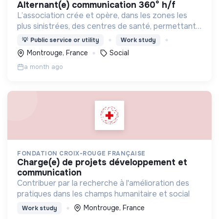
alternant(e) communication 360° h/f
L’association crée et opère, dans les zones les
plus sinistrées, des centres de santé, permettant
aux populations de retrouver une porte à laquelle
💡
Public service or utility
Work study
frapper lorsque le besoin médical survient.
Montrouge, France
Social
a month ago
FONDATION CROIX-ROUGE FRANÇAISE
charge(e) de projets développement et
communication
Contribuer par la recherche à l'amélioration des
pratiques dans les champs humanitaire et social
Montrouge, France
Work study