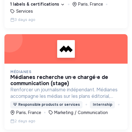
1 labels & certifications
Paris, France
Services
3 days ago
MÉDIANES
médianes recherche un·e chargé·e de
communication (stage)
Renforcer un journalisme indépendant. Médianes
accompagne les médias sur les plans éditorial,
économique, managérial et technique afin de
💡
Responsible products or services
Internship
garantir leur viabilité et renforcer leur impact.
Paris, France
Marketing / Communication
2 days ago