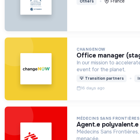
France
Others
CHANGENOW
office manager (sta
In our mission to accelera
event for the planet,
💡
Transition partners
I
16 days ago
MÉDECINS SANS FRONTIÈRES
agent.e polyvalent.
Médecins Sans Frontières, 
menacée.