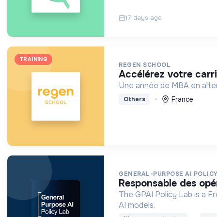
17 days ago
TRAINING
REGEN SCHOOL
accélérez votre carr
Une année de MBA en altern
France
Others
GENERAL-PURPOSE AI POLICY
responsable des opé
The GPAI Policy Lab is a Fr
AI models.