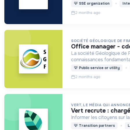
💡
SSE organization
Inte
2 months ago
SOCIÉTÉ GÉOLOGIQUE DE FR
office manager - cd
La société Géologique de 
connaissances fondamentales
💡
Public service or utility
2 months ago
VERT, LE MÉDIA QUI ANNONC
vert recrute : charg
Informer les citoyens sur la
💡
Transition partners
L