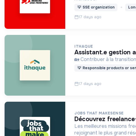
💡
SSE organization
Lon
17 days ago
ITHAQUE
assistant.e gestion 
🏡 Contribuer à la transiti
💡
Responsible products or ser
17 days ago
JOBS THAT MAKESENSE
découvrez freelance
Les meilleures missions fr
rejoignant le plus grand r