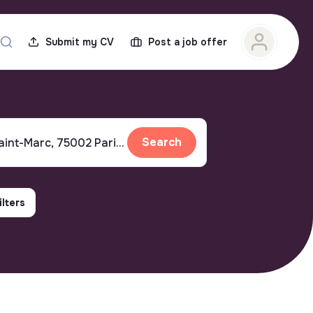
Submit my CV
Post a job offer
Search
ilters