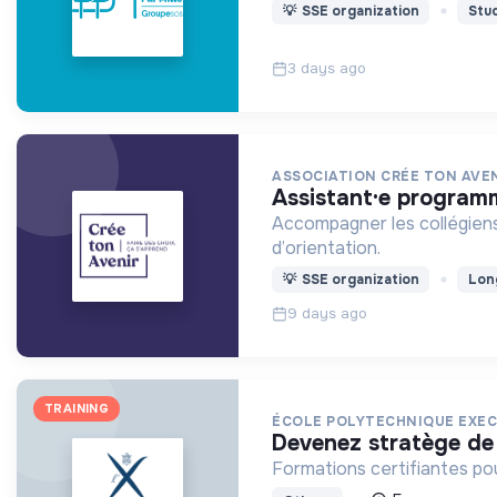
💡
SSE organization
Stu
3 days ago
ASSOCIATION CRÉE TON AVEN
assistant·e progra
Accompagner les collégiens e
d’orientation.
💡
SSE organization
Lon
9 days ago
TRAINING
ÉCOLE POLYTECHNIQUE EXEC
devenez stratège de
Formations certifiantes po