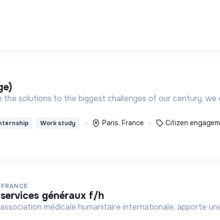
ge)
te the solutions to the biggest challenges of our century, 
Paris, France
Citizen engagem
nternship
Work study
 FRANCE
e services généraux f/h
association médicale humanitaire internationale, apporte une