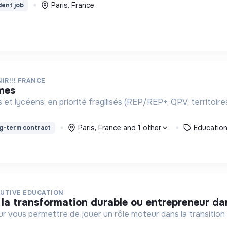
Paris, France
dent job
IR!!! FRANCE
mmes
t lycéens, en priorité fragilisés (REP/REP+, QPV, territoires
Paris, France and 1 other
Educatio
g-term contract
UTIVE EDUCATION
 la transformation durable ou entrepreneur da
ur vous permettre de jouer un rôle moteur dans la transitio