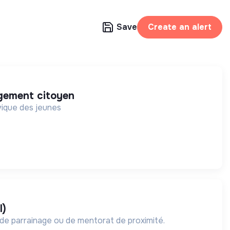
Save
Create an alert
gagement citoyen
vique des jeunes
l)
de parrainage ou de mentorat de proximité.