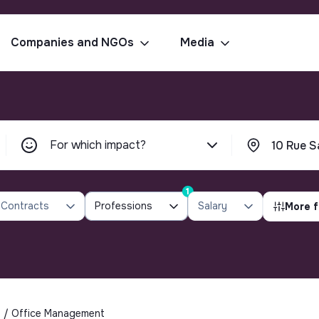
Companies and NGOs
Media
For which impact?
1
Contracts
Professions
Salary
More f
es / Office Management