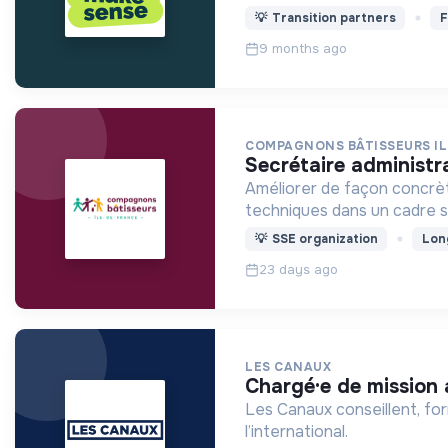
💡
Transition partners
F
9 months ago
COMPAGNONS BÂTISSEURS I
secrétaire administr
Améliorer de façon concrè
techniques dans un cadre s
💡
SSE organization
Lon
23 days ago
LES CANAUX
chargé·e de mission
Les Canaux conseillent, fo
l’international.