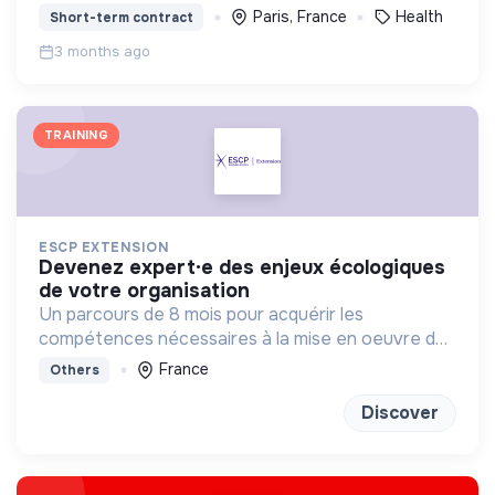
Paris, France
Health
Short-term contract
3 months ago
TRAINING
ESCP EXTENSION
devenez expert·e des enjeux écologiques
de votre organisation
Un parcours de 8 mois pour acquérir les
compétences nécessaires à la mise en oeuvre de
la transition écologique et environnementale au
France
Others
sein des organisations.
Discover