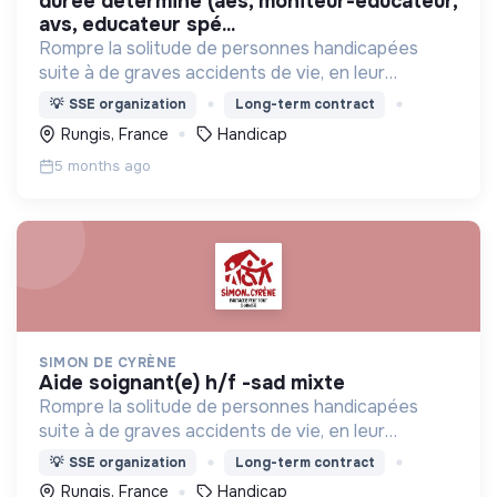
durée déterminé (aes, moniteur-educateur,
avs, educateur spé...
Rompre la solitude de personnes handicapées
suite à de graves accidents de vie, en leur
proposant de vivre ensemble avec des valides
💡
SSE organization
Long-term contract
dans des maisons partagées, et s'intégrer dans la
Rungis, France
Handicap
vie du quartier.
5 months ago
SIMON DE CYRÈNE
aide soignant(e) h/f -sad mixte
Rompre la solitude de personnes handicapées
suite à de graves accidents de vie, en leur
proposant de vivre ensemble avec des valides
💡
SSE organization
Long-term contract
dans des maisons partagées, et s'intégrer dans la
Rungis, France
Handicap