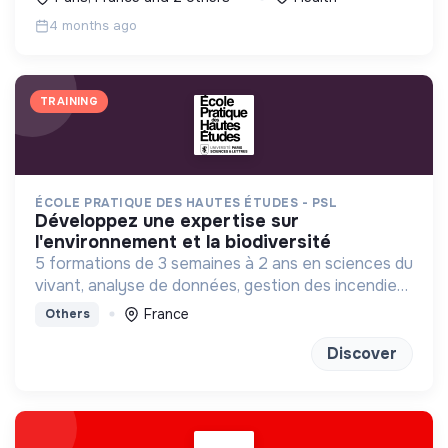
4 months ago
TRAINING
ÉCOLE PRATIQUE DES HAUTES ÉTUDES - PSL
développez une expertise sur
l'environnement et la biodiversité
5 formations de 3 semaines à 2 ans en sciences du
vivant, analyse de données, gestion des incendies
et génétique du paysage.
France
Others
Discover