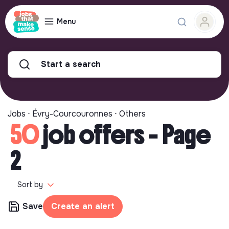
Menu
Start a search
Jobs ⋅ Évry-Courcouronnes ⋅ Others
50
job offers - Page
2
Sort by
Save
Create an alert