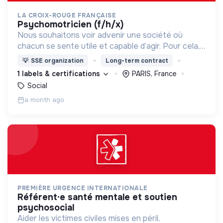
LA CROIX-ROUGE FRANÇAISE
psychomotricien (f/h/x)
Nous souhaitons voir advenir une société où
chacun se sente utile et capable d’agir. Pour cela,
nous proposons des moyens et des lieux
💡
SSE organization
Long-term contract
d’engagement innovants et adaptés à tous.
1 labels & certifications
PARIS, France
Social
a month ago
PREMIÈRE URGENCE INTERNATIONALE
référent·e santé mentale et soutien
psychosocial
Aider les victimes civiles mises en péril,