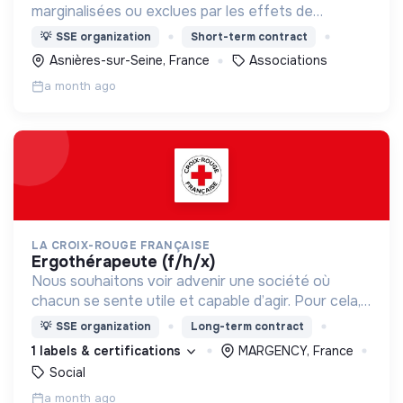
marginalisées ou exclues par les effets de
catastrophes naturelles, de guerres et de
💡
SSE organization
Short-term contract
situations d’effondrement économique.
Asnières-sur-Seine, France
Associations
a month ago
LA CROIX-ROUGE FRANÇAISE
ergothérapeute (f/h/x)
Nous souhaitons voir advenir une société où
chacun se sente utile et capable d’agir. Pour cela,
nous proposons des moyens et des lieux
💡
SSE organization
Long-term contract
d’engagement innovants et adaptés à tous.
1 labels & certifications
MARGENCY, France
Social
a month ago