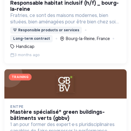
responsable habitat inclusif (h/f) _ bourg-
la-reine
Fratries, ce sont des maisons modernes, bien
situées, bien aménagées pour être bien chez soi
et permettre à des jeunes avec handicap
💡
Responsible products or services
mental/trouble autistique et des jeunes actifs de
Bourg-la-Reine, France
Long-term contract
vivre ensemble!
Handicap
3 months ago
TRAINING
ENTPE
mastère spécialisé® green buildings-
bâtiments verts (gbbv)
1 an pour former des expert·e·s pluridisciplinaires
capables de faire progresser la performance