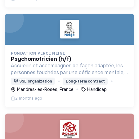
FONDATION PERCE NEIGE
psychomotricien (h/f)
Accueillir et accompagner, de façon adaptée, les
personnes touchées par une déficience mentale,
un handicap physique ou psychique
💡
SSE organization
Long-term contract
Mandres-les-Roses, France
Handicap
2 months ago