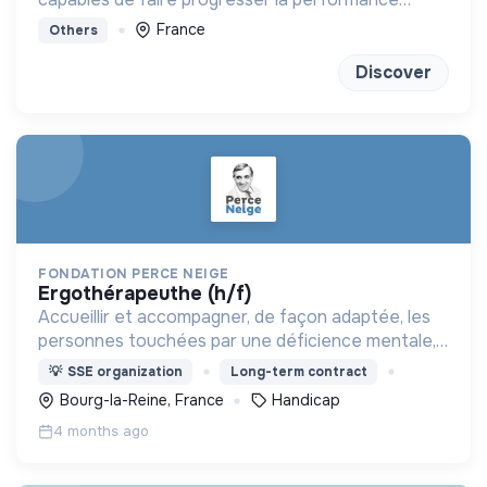
globale des constructions
France
Others
Discover
FONDATION PERCE NEIGE
ergothérapeuthe (h/f)
Accueillir et accompagner, de façon adaptée, les
personnes touchées par une déficience mentale,
un handicap physique ou psychique
💡
SSE organization
Long-term contract
Bourg-la-Reine, France
Handicap
4 months ago