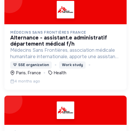
MÉDECINS SANS FRONTIÈRES FRANCE
alternance - assistant.e administratif
département médical f/h
Médecins Sans Frontières, association médicale
humanitaire internationale, apporte une assistance
médicale à des populations dont la vie est
💡
SSE organization
Work study
menacée.
Paris, France
Health
4 months ago