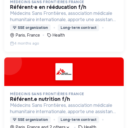
MÉDECINS SANS FRONTIÈRES FRANCE
référent·e en rééducation f/h
Médecins Sans Frontières, association médicale
humanitaire internationale, apporte une assistance
médicale à des populations dont la vie est
💡
SSE organization
Long-term contract
menacée.
Paris, France
Health
4 months ago
MÉDECINS SANS FRONTIÈRES FRANCE
référent.e nutrition f/h
Médecins Sans Frontières, association médicale
humanitaire internationale, apporte une assistance
médicale à des populations dont la vie est
💡
SSE organization
Long-term contract
menacée.
Paris, France and 2 others
Health