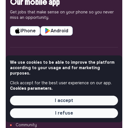
Our mobile app
Get jobs that make sense on your phone so you never
miss an opportunity.
iPhone
Android
ABOUT
We use cookies to be able to improve the platform
according to your usage and for marketing
More about Jobs
purposes.
Our mission and impact
Click accept for the best user experience on our app.
Makesense NGO
Cookies parameters.
QUICK LINKS
I accept
All jobs
I refuse
Train for impact
Media
Community