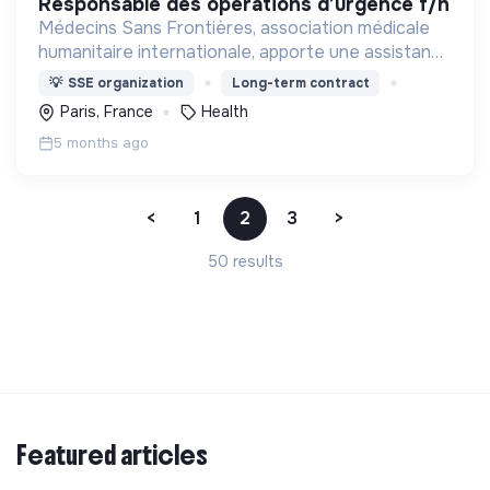
responsable des opérations d’urgence f/h
Médecins Sans Frontières, association médicale
humanitaire internationale, apporte une assistance
médicale à des populations dont la vie est
💡
SSE organization
Long-term contract
menacée.
Paris, France
Health
5 months ago
<
1
2
3
>
50 results
Featured articles