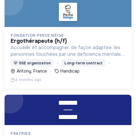
FONDATION PERCE NEIGE
ergothérapeute (h/f)
Accueillir et accompagner, de façon adaptée, les
personnes touchées par une déficience mentale,
un handicap physique ou psychique
💡
SSE organization
Long-term contract
Antony, France
Handicap
4 months ago
FRATRIES