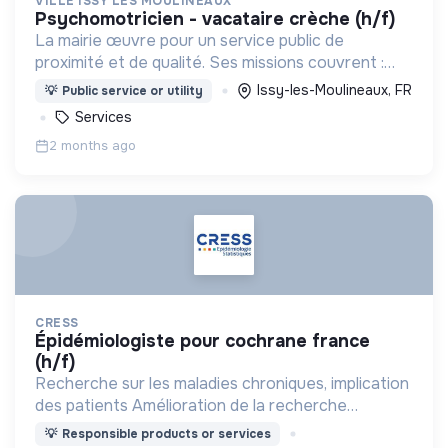
VILLE ISSY LES MOULINEAUX
psychomotricien - vacataire crèche (h/f)
La mairie œuvre pour un service public de
proximité et de qualité. Ses missions couvrent :
l'enfance, l’action sociale, la culture, la sécurité,
Issy-les-Moulineaux, FR
💡
Public service or utility
l’aménagement urbain, la transition numérique etc.
Services
2 months ago
CRESS
épidémiologiste pour cochrane france
(h/f)
Recherche sur les maladies chroniques, implication
des patients Amélioration de la recherche
Épidémiologie clinique
💡
Responsible products or services