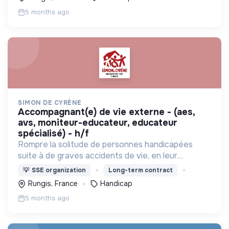
vie du quartier.
5 months ago
SIMON DE CYRÈNE
accompagnant(e) de vie externe - (aes,
avs, moniteur-educateur, educateur
spécialisé) - h/f
Rompre la solitude de personnes handicapées
suite à de graves accidents de vie, en leur
proposant de vivre ensemble avec des valides
💡
SSE organization
Long-term contract
dans des maisons partagées, et s'intégrer dans la
Rungis, France
Handicap
vie du quartier.
5 months ago