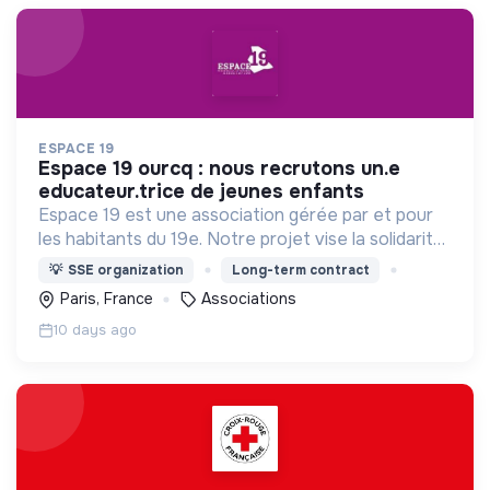
ESPACE 19
espace 19 ourcq : nous recrutons un.e
educateur.trice de jeunes enfants
Espace 19 est une association gérée par et pour
les habitants du 19e. Notre projet vise la solidarité
de proximité, les relations interculturelles, l’accès à
💡
SSE organization
Long-term contract
l’autonomie et à la citoyenneté.
Paris, France
Associations
10 days ago