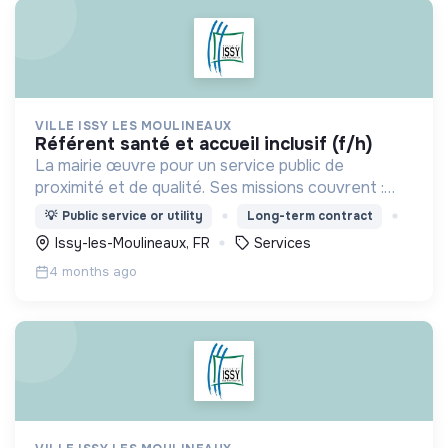
VILLE ISSY LES MOULINEAUX
référent santé et accueil inclusif (f/h)
La mairie œuvre pour un service public de
proximité et de qualité. Ses missions couvrent :
l'enfance, l’action sociale, la culture, la sécurité,
💡
Public service or utility
Long-term contract
l’aménagement urbain, la transition numérique etc.
Issy-les-Moulineaux, FR
Services
4 months ago