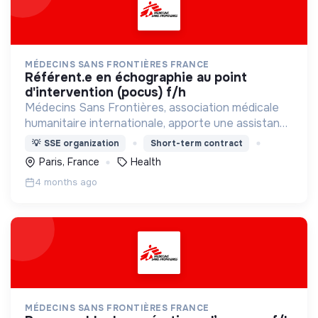
MÉDECINS SANS FRONTIÈRES FRANCE
référent.e en échographie au point
d'intervention (pocus) f/h
Médecins Sans Frontières, association médicale
humanitaire internationale, apporte une assistance
médicale à des populations dont la vie est
💡
SSE organization
Short-term contract
menacée.
Paris, France
Health
4 months ago
MÉDECINS SANS FRONTIÈRES FRANCE