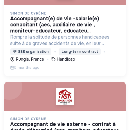
SIMON DE CYRÈNE
accompagnant(e) de vie -salarie(e)
cohabitant (aes, auxiliaire de vie ,
moniteur-educateur, educateu...
Rompre la solitude de personnes handicapées
suite à de graves accidents de vie, en leur
proposant de vivre ensemble avec des valides
💡
SSE organization
Long-term contract
dans des maisons partagées, et s'intégrer dans la
Rungis, France
Handicap
vie du quartier.
5 months ago
SIMON DE CYRÈNE
accompagnant de vie externe - contrat à