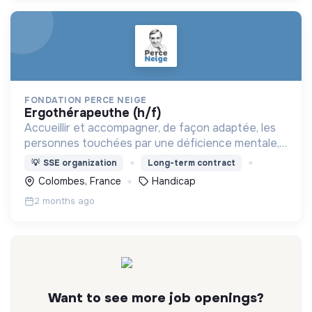
FONDATION PERCE NEIGE
ergothérapeuthe (h/f)
Accueillir et accompagner, de façon adaptée, les
personnes touchées par une déficience mentale,
un handicap physique ou psychique
💡
SSE organization
Long-term contract
Colombes, France
Handicap
2 months ago
Want to see more job openings?