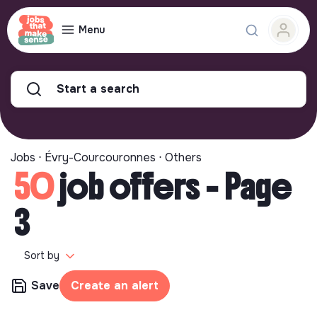
Menu
Start a search
Jobs ⋅ Évry-Courcouronnes ⋅ Others
50
job offers - Page
3
Sort by
Save
Create an alert