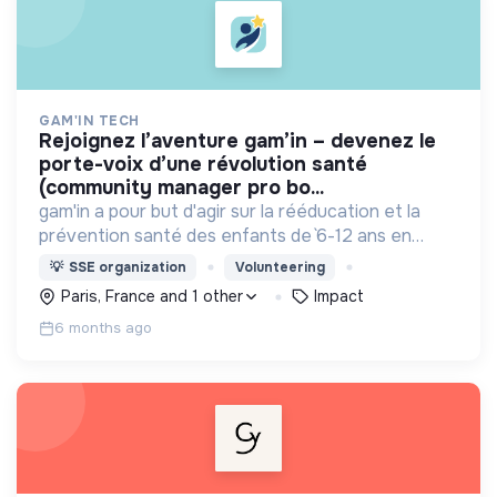
GAM'IN TECH
rejoignez l’aventure gam’in – devenez le
porte-voix d’une révolution santé
(community manager pro bo...
gam'in a pour but d'agir sur la rééducation et la
prévention santé des enfants de `6-12 ans en
utilisant le jeux et les univers naratifs dans un
💡
SSE organization
Volunteering
univers de gamification dans le monde reel
Paris, France and 1 other
Impact
6 months ago