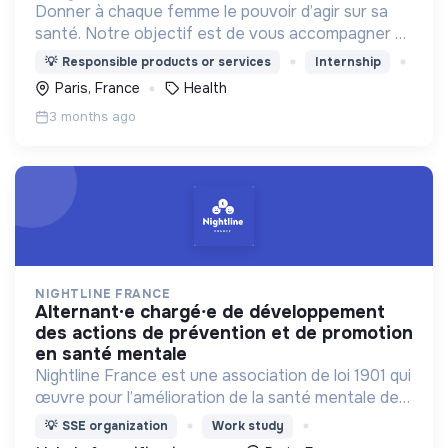
Donner à chaque femme le pouvoir d’agir sur sa
santé. Notre objectif est de vous accompagner et
de vous donner tous les outils nécessaires pour
💡
Responsible products or services
Internship
comprendre votre corps et votre santé.
Paris, France
Health
3 months ago
NIGHTLINE FRANCE
alternant·e chargé⸱e de développement
des actions de prévention et de promotion
en santé mentale
Nightline France est une association de loi 1901 qui
œuvre pour l’amélioration de la santé mentale des
jeunes et en particulier des étudiant·e·s en
💡
SSE organization
Work study
agissant à l'échelle individuelle et collective.