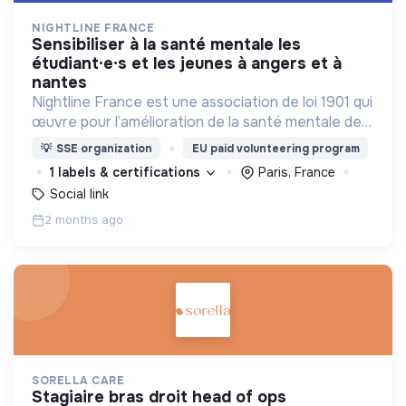
NIGHTLINE FRANCE
sensibiliser à la santé mentale les
étudiant·e·s et les jeunes à angers et à
nantes
Nightline France est une association de loi 1901 qui
œuvre pour l’amélioration de la santé mentale des
jeunes et en particulier des étudiant·e·s en
💡
SSE organization
EU paid volunteering program
agissant à l'échelle individuelle et collective.
1 labels & certifications
Paris, France
Social link
2 months ago
SORELLA CARE
stagiaire bras droit head of ops