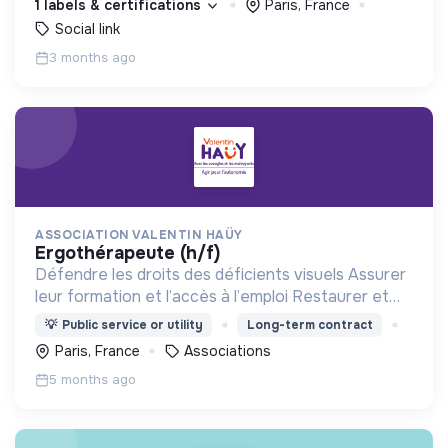
1 labels & certifications
Paris, France
Social link
3 months ago
ASSOCIATION VALENTIN HAÜY
ergothérapeute (h/f)
Défendre les droits des déficients visuels Assurer
leur formation et l’accès à l’emploi Restaurer et
développer leur autonomie Proposer des activités
💡
Public service or utility
Long-term contract
culturelles, sportives et de loisirs accessibles
Paris, France
Associations
5 months ago