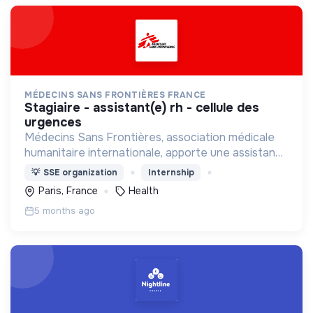
MÉDECINS SANS FRONTIÈRES FRANCE
stagiaire - assistant(e) rh - cellule des
urgences
Médecins Sans Frontières, association médicale
humanitaire internationale, apporte une assistance
médicale à des populations dont la vie est
💡
SSE organization
Internship
menacée.
Paris, France
Health
5 months ago