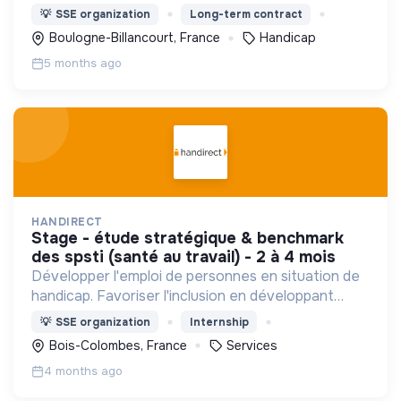
un handicap physique ou psychique
💡
SSE organization
Long-term contract
Boulogne-Billancourt, France
Handicap
5 months ago
HANDIRECT
stage - étude stratégique & benchmark
des spsti (santé au travail) - 2 à 4 mois
Développer l'emploi de personnes en situation de
handicap. Favoriser l'inclusion en développant
l'employabilité
💡
SSE organization
Internship
Bois-Colombes, France
Services
4 months ago