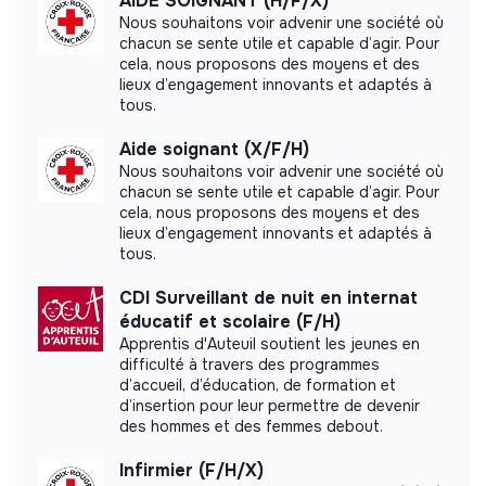
AIDE SOIGNANT (H/F/X)
Ville Issy les Moulineaux did not yet communicate
réunions et contribuer à la mise en place de projets
Nous souhaitons voir advenir une société où
its impact measurement.
transversaux.
chacun se sente utile et capable d’agir. Pour
Gérer les demandes de stages et organiser l’accueil
cela, nous proposons des moyens et des
lieux d’engagement innovants et adaptés à
des stagiaires sur le terrain, en lien avec les RH.
tous.
Proposer et/ou participer à l’organisation de projets
Labels and certifications
et événements du service Petite Enfance (journées
Aide soignant (X/F/H)
pédagogiques, actions transversales, projets de
Nous souhaitons voir advenir une société où
This structure did not communicate to us the
prévention, etc.).
chacun se sente utile et capable d’agir. Pour
labels or certifications that it was able to obtain.
cela, nous proposons des moyens et des
Organiser la matinée petite enfance (proposition du
lieux d’engagement innovants et adaptés à
thème, du lieu, des participants…) jusqu’à sa
tous.
réalisation.
CDI Surveillant de nuit en internat
RELAIS DE LA CCORDINATRICE EN SON ABSENCE :
éducatif et scolaire (F/H)
Documents
Apprentis d'Auteuil soutient les jeunes en
Sur les aspects RH urgents en termes de personnels
difficulté à travers des programmes
Did not yet add a transparency document.
en structure (conflits, absences imprévues, etc.)
d’accueil, d’éducation, de formation et
Sur les aspects administratifs urgents (avis RH)
d’insertion pour leur permettre de devenir
des hommes et des femmes debout.
Organisation du pool de volantes (affectation,
commande de tickets restaurant)
Infirmier (F/H/X)
Recrutements (suivi administratif et entretiens)