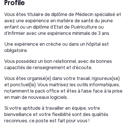
Profile
quotidien (explications, démonstrations,
observations, retours).
Vous êtes titulaire de diplôme de Médecin spécialisé et
Participer à la mise en œuvre du projet
avez une expérience en matière de santé du jeune
d’établissement sur les volets santé, prévention et
enfant ou un diplôme d’Etat de Puériculture ou
bien-être.
d’Infirmier avec une expérience minimale de 3 ans.
Assurer la conformité, la mise en œuvre
Une expérience en crèche ou dans un hôpital est
opérationnelle et l’amélioration continue du
Plan de
obligatoire.
Maîtrise Sanitaire (PMS)
au sein des
établissements, tout en garantissant
Vous possédez un bon relationnel, avec de bonnes
l’accompagnement et la montée en compétence des
capacités de renseignement et d'écoute.
équipes sur le terrain.
Vous êtes organisé(e) dans votre travail, rigoureux(se)
Contribuer à la formation continue des
et ponctuel(le). Vous maitrisez les outils informatiques,
professionnels sur les thématiques sanitaires (gestes
notamment le pack office et êtes à l'aise face à la prise
d’hygiène, prévention des risques, premiers secours,
en main de nouveaux logiciels.
sommeil, alimentation…).
Si votre aptitude à travailler en équipe, votre
Accueil inclusif
bienveillance et votre flexibilité sont des qualités
Vérifier la compatibilité du handicap / de la maladie de
reconnues, ce poste est fait pour vous !
l’enfant avec un accueil collectif dès la demande de