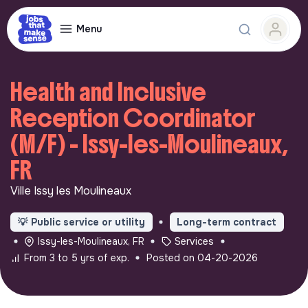
Menu
Health and Inclusive
Reception Coordinator
(M/F) - Issy-les-Moulineaux,
FR
Ville Issy les Moulineaux
💡
Public service or utility
Long-term contract
Issy-les-Moulineaux, FR
Services
From 3 to 5 yrs of exp.
Posted on 04-20-2026