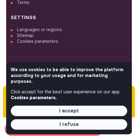
Terms
SETTINGS
Languages or regions
Sitemap
Cookies parameters
We use cookies to be able to improve the platform
FOLLOW US
according to your usage and for marketing
purposes.
Click accept for the best user experience on our app.
Please note this job was posted over 60 days
© 2026 jobs that makesense.
Cookies parameters.
ago (04-20-2026) and may or may not have
expired.
I accept
I refuse
Apply