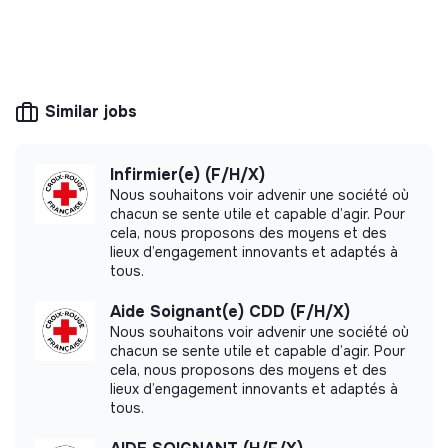
particulière.
💡
Public service or utility
Coordonner les informations entre les familles, les
professionnels de terrain et les professionnels de
This structure is public (local authority,
santé ; orienter les familles vers les interlocuteurs
government agency, ministry, etc.) or its mission
is of general interest: energy, water and waste
adaptés lorsque nécessaire.
Similar jobs
management.
Collaborer avec les équipes en EAJE, les familles et
les professionnels de santé, pour organiser l’accueil
des enfants en situation de handicap ou atteints de
Infirmier(e) (F/H/X)
maladies chroniques, nécessitant un suivi
Nous souhaitons voir advenir une société où
chacun se sente utile et capable d’agir. Pour
individualisé.
More information
cela, nous proposons des moyens et des
lieux d’engagement innovants et adaptés à
Missions de soutien à la coordination des
Website
Public institution
tous.
structures Petite Enfance :
Between 250 and 2000
Services
employees
Aide Soignant(e) CDD (F/H/X)
Recruter, avec les RH, les vacataires (médecins,
Nous souhaitons voir advenir une société où
psychologues, psychomotriciens).
chacun se sente utile et capable d’agir. Pour
cela, nous proposons des moyens et des
Assurer la gestion et le suivi du budget des vacations
lieux d’engagement innovants et adaptés à
pour la direction.
Impact study
tous.
Coordonner les équipes de vacataires, participer aux