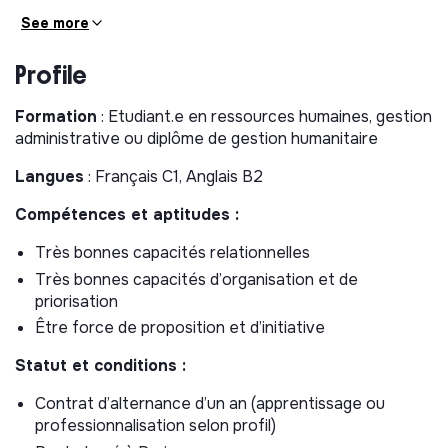
Participer à la diffusion des politiques RH au sein du
See more
département
Participer à l’organisation de la campagne des
Profile
entretiens annuels
Formation
: Etudiant.e en ressources humaines, gestion
Suivi des absences des équipes dans la plateforme
administrative ou diplôme de gestion humanitaire
SIRH
Répondre aux demandes RH non complexes des
Langues
: Français C1, Anglais B2
salariés
Compétences et aptitudes :
Participer à l’accueil des nouveaux salariés :
organisation des briefings et debriefings, matériels
Très bonnes capacités relationnelles
informatiques, badges d’accès....
Très bonnes capacités d’organisation et de
Support à la gestion des notes de frais, des perdiems
priorisation
Support à l’organisation des déplacements des
Être force de proposition et d’initiative
équipe (billets d’avion ou de train, hébergement,
perdiems..)
Statut et conditions :
Apporter un support administratif générale à l’équipe
Contrat d’alternance d’un an (apprentissage ou
Documentation et gestion de l'information :
professionnalisation selon profil)