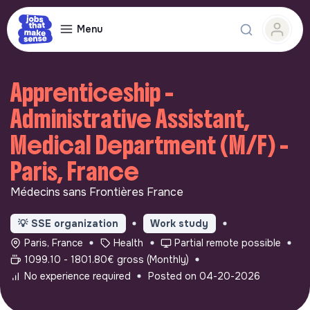
Menu
Apprenticeship -
Administrative Assistant,
Medical Department (M/F) -
Paris, France
Médecins sans Frontières France
💡
SSE organization
Work study
Paris, France
Health
Partial remote possible
1099.10 - 1801.80€ gross (Monthly)
No experience required
Posted on 04-20-2026