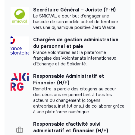
labels or certifications that it was able to obtain.
Secrétaire Général – Juriste (F-H)
Le SMICVAL a pour but d'engager une
bascule de son modèle actuel de territoire
vers une dynamique positive Zero Waste.
Documents
Chargé·e de gestion administrative
du personnel et paie
Did not yet add a transparency document.
France Volontaires est la plateforme
française des Volontariats Internationaux
d’Echange et de Solidarité.
Responsable Administratif et
Financier (H/F)
Remettre la parole des citoyens au coeur
des décisions en permettant à tous les
acteurs du changement (citoyens,
entreprises, institutions..) de collaborer grâce
à une plateforme numérique
Responsable d'activité suivi
administratif et financier (H/F)