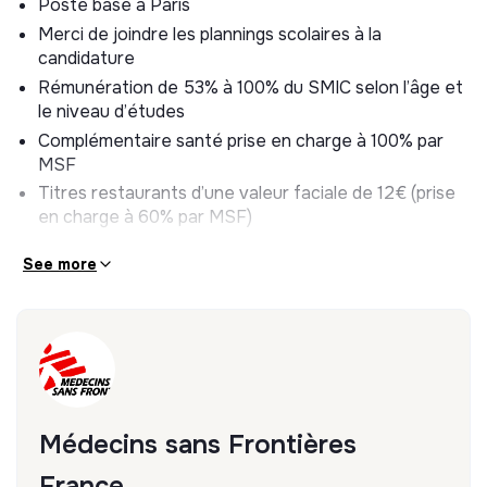
Poste basé à Paris
Veiller à l’archivage de la documentation dans les
Merci de joindre les plannings scolaires à la
espaces dédiés sur Sharepoint
candidature
Collaborer avec les membres du département pour
Rémunération de 53% à 100% du SMIC selon l’âge et
assurer une gestion qualité de l’information et veiller
le niveau d’études
à ce que les informations soient accessibles à ceux
qui en ont besoin.
Complémentaire santé prise en charge à 100% par
MSF
Relecture de contenus internes, mise en page et
traduction.
Titres restaurants d’une valeur faciale de 12€ (prise
en charge à 60% par MSF)
Prise en charge à 50% de l'abonnement de transport
See more
en commun (hebdomadaire, mensuel ou annuel) ou
indemnité kilométrique vélo (0,25€ par km, limité à
450€ par an).
Poste à pourvoir :
7 septembre 2026
Date limite de dépôt de candidatures :
10 mai 2026
Médecins sans Frontières
France