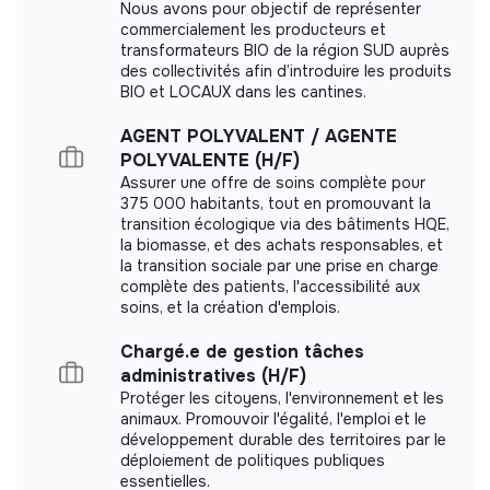
Nous avons pour objectif de représenter
commercialement les producteurs et
More information
transformateurs BIO de la région SUD auprès
des collectivités afin d’introduire les produits
Website
Nonprofit organization
BIO et LOCAUX dans les cantines.
Between 250 and 2000
Health
AGENT POLYVALENT / AGENTE
employees
POLYVALENTE (H/F)
Assurer une offre de soins complète pour
375 000 habitants, tout en promouvant la
transition écologique via des bâtiments HQE,
la biomasse, et des achats responsables, et
Impact study
la transition sociale par une prise en charge
complète des patients, l'accessibilité aux
Médecins sans Frontières France did not yet
soins, et la création d'emplois.
communicate its impact measurement.
Chargé.e de gestion tâches
administratives (H/F)
Protéger les citoyens, l'environnement et les
animaux. Promouvoir l'égalité, l'emploi et le
Labels and certifications
développement durable des territoires par le
déploiement de politiques publiques
This structure did not communicate to us the
essentielles.