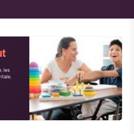
ut
, les
tale,