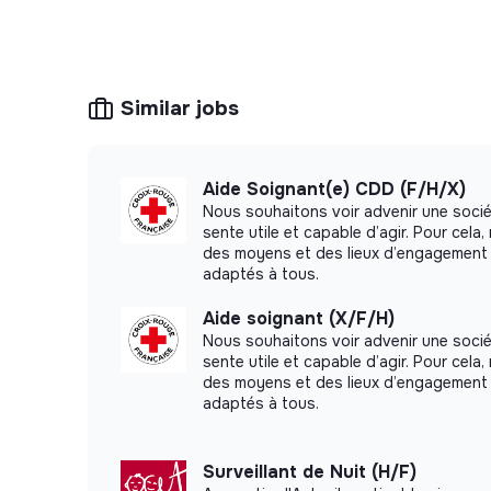
techniques nécessaires.
Aménager l’environnement de vie des résidents
domotique.
Similar jobs
Collaborer étroitement avec l’équipe pluridisc
extérieurs.
Participer à l’élaboration du projet thérapeu
Aide Soignant(e) CDD (F/H/X)
d’intervention adaptées en lien avec l’équipe pl
Nous souhaitons voir advenir une soci
Participer aux réunions pluridisciplinaires, 
sente utile et capable d’agir. Pour cel
des moyens et des lieux d’engagement 
Organiser et gérer le matériel nécessaire à l
adaptés à tous.
Assurer le lien avec les familles et représent
Aide soignant (X/F/H)
Assurer la traçabilité des actions menées da
Nous souhaitons voir advenir une soci
sente utile et capable d’agir. Pour cel
des moyens et des lieux d’engagement 
adaptés à tous.
Surveillant de Nuit (H/F)