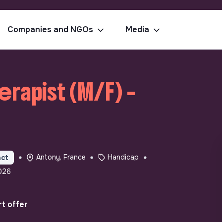
Companies and NGOs
Media
rapist (M/F) -
Antony, France
Handicap
act
026
t offer