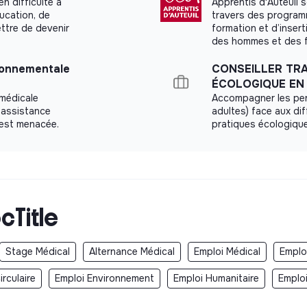
en difficulté à
Apprentis d'Auteuil s
ucation, de
travers des programm
ettre de devenir
formation et d’insert
des hommes et des 
ironnementale
CONSEILLER TRA
ÉCOLOGIQUE EN 
 médicale
Accompagner les per
 assistance
adultes) face aux di
 est menacée.
pratiques écologique
cTitle
Stage Médical
Alternance Médical
Emploi Médical
Emplo
rculaire
Emploi Environnement
Emploi Humanitaire
Emplo