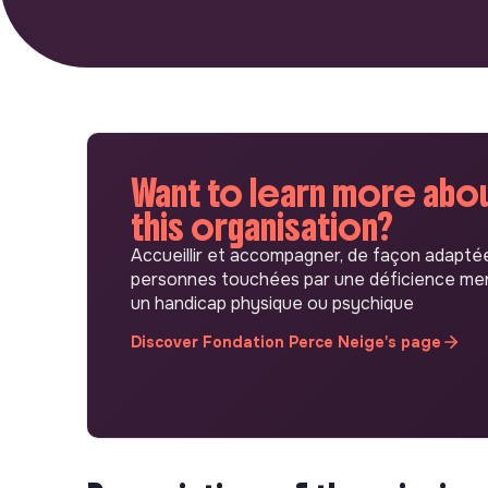
Want to learn more abo
this organisation?
Accueillir et accompagner, de façon adaptée
personnes touchées par une déficience men
un handicap physique ou psychique
Discover Fondation Perce Neige's page