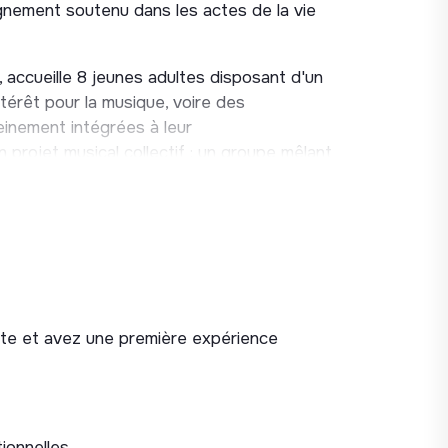
ement soutenu dans les actes de la vie
 accueille 8 jeunes adultes disposant d'un
térêt pour la musique, voire des
inement intégrées à leur
rojet musical collectif : un groupe mêlant
upport original de lien social,
chacun.
de soutenir l'autonomie dans la vie
ravers un programme riche d'activités
 et culturelles, ainsi que garantir la
chaque résident.
ute et avez une première expérience
e
onnelles.