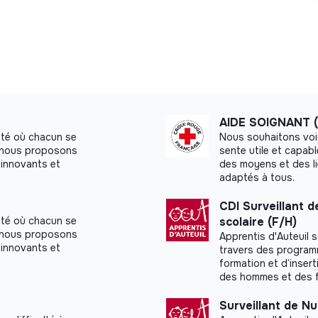
 et faciliter l'accès aux outils de
iplinaire de la Maison et les prestataires
tique et proposer des modalités
AIDE SOIGNANT (
uridisciplinaire.
été où chacun se
Nous souhaitons voi
notamment autour des projets personnalisés.
a, nous proposons
sente utile et capab
innovants et
des moyens et des l
a mise en oeuvre des interventions.
adaptés à tous.
ants légaux.
CDI Surveillant d
ns le Dossier Usage Informatisé (DUI).
été où chacun se
scolaire (F/H)
a, nous proposons
Apprentis d'Auteuil s
innovants et
travers des programm
formation et d’insert
des hommes et des 
Surveillant de Nu