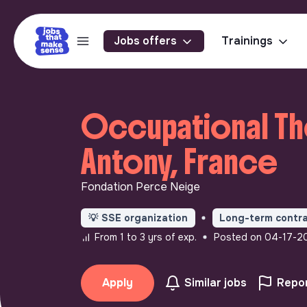
Jobs offers
Trainings
Occupational The
Antony, France
Fondation Perce Neige
💡
SSE organization
Long-term contr
From 1 to 3 yrs of exp.
Posted on 04-17-2
Apply
Similar jobs
Repor