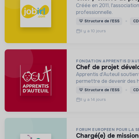
Créée en 2011, l'association
professionnelle.
💡
Structure de l’ESS
CD
Il y a 10 jours
FONDATION APPRENTIS D'AU
chef de projet déve
Apprentis d'Auteuil soutien
permettre de devenir des
💡
Structure de l’ESS
CD
Il y a 14 jours
FORUM EUROPEEN POUR LA SÉ
chargé(e) de missio