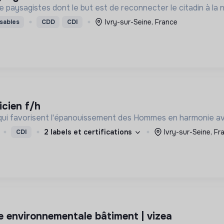
ysagistes dont le but est de reconnecter le citadin à la nat
Ivry-sur-Seine, France
sables
CDD
CDI
icien f/h
 qui favorisent l'épanouissement des Hommes en harmonie a
2 labels et certifications
Ivry-sur-Seine, Fr
CDI
oe environnementale bâtiment | vizea