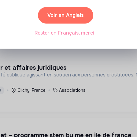
e - cuisinier·e responsable de cantine solidair
me activité principale le réemploi : nous récupérons de la mat
Voir en Anglais
1 labels et certifications
Ivry-sur-Seine, Fr
D
CDI
Rester en Français, merci !
r et affaires juridiques
lité publique agissant en soutien aux personnes prostituées
Clichy, France
Associations
I
ojet – programme stem by me en ile de france