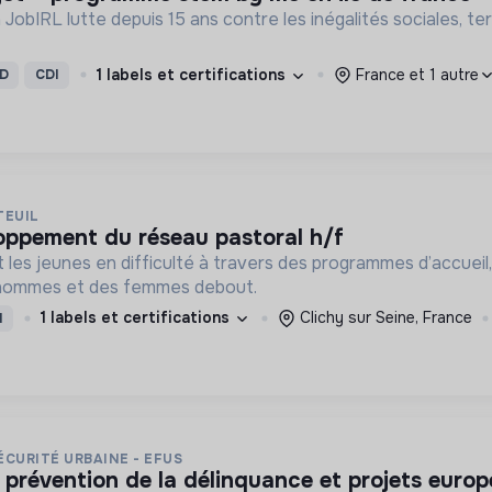
 JobIRL lutte depuis 15 ans contre les inégalités sociales, terr
1 labels et certifications
France et 1 autre
D
CDI
TEUIL
loppement du réseau pastoral h/f
t les jeunes en difficulté à travers des programmes d’accueil,
 hommes et des femmes debout.
1 labels et certifications
Clichy sur Seine, France
I
CURITÉ URBAINE - EFUS
n prévention de la délinquance et projets europ