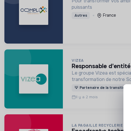
Pour transformer vos ambit
puissants
France
Autres
VIZEA
responsable d'entité
Le groupe Vizea est spécial
transformation de notre So
💡
Partenaire de la transition
Il y a 2 mois
LA PAGAILLE RECYCLERIE