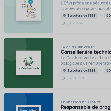
L’Efus prône une sécurité 
la prévention pour une cohé
💡
Structure de l’ESS
CD
Il y a 2 mois
LA CEINTURE VERTE
conseiller.ère tech
La Ceinture Verte est un ré
biologique plus rémunératri
💡
Structure de l’ESS
CD
Il y a 16 jours
FONDATION DE FRANCE
responsable de prog