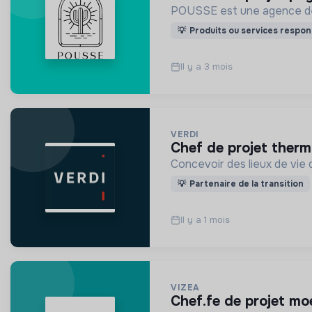
POUSSE est une agence de pa
💡
Produits ou services respon
Il y a 3 mois
VERDI
chef de projet therm
Concevoir des lieux de vie
💡
Partenaire de la transition
Il y a 1 mois
VIZEA
chef.fe de projet m