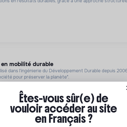
ions en résultats durables, grâce à une approche structurée,
 en mobilité durable
isé dans l’ingénierie du Développement Durable depuis 2006.
ciété pour préserver la planète".
Malakoff, France
CDI
Êtes-vous sûr(e) de
vouloir accéder au site
en Français ?