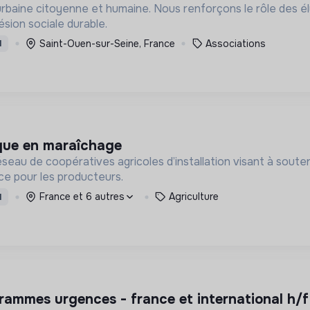
urbaine citoyenne et humaine. Nous renforçons le rôle des é
sion sociale durable.
Saint-Ouen-sur-Seine, France
Associations
I
nique en maraîchage
seau de coopératives agricoles d’installation visant à souten
ce pour les producteurs.
France et 6 autres
Agriculture
I
rammes urgences - france et international h/f