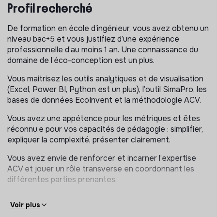
La mission :
Profil recherché
Au sein de l’équipe Services et Pilotage Écoconception,
De formation en école d’ingénieur, vous avez obtenu un
le poste vient renforcer l’expertise Analyse du Cycle de
niveau bac+5 et vous justifiez d’une expérience
Vie (ACV) de l’entreprise : déployer des outils de
professionnelle d’au moins 1 an. Une connaissance du
diagnostic pour les clients, appuyer les équipes et
domaine de l’éco-conception est un plus.
assurer le suivi d’indicateurs de performance de la
direction via un pilotage par l’impact.
Vous maitrisez les outils analytiques et de visualisation
(Excel, Power BI, Python est un plus), l’outil SimaPro, les
Plus précisément vous serez en charge de :
bases de données EcoInvent et la méthodologie ACV.
Consolider le modèle de calcul ACV de Citeo :
Vous avez une appétence pour les métriques et êtes
Suivre les évolutions des méthodologies et des bases
réconnu.e pour vos capacités de pédagogie : simplifier,
de données ACV pour tenir à jour le modèle de calcul
expliquer la complexité, présenter clairement.
ACV de Citeo
Vous avez envie de renforcer et incarner l’expertise
Effectuer une veille bibliographique régulière pour
ACV et jouer un rôle transverse en coordonnant les
suivre la publication de nouvelles études ACV sur les
différentes parties prenantes.
emballages et produits couverts par les filiales du
groupe Citeo
Voir plus