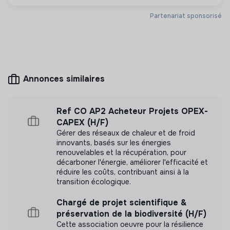
situe entre €38 000,00€ et €43 000,00€ de fixe
salariés
annuel, selon expérience, à laquelle s’ajoute une part
Partenariat sponsorisé
variable de 8%. A affiner selon votre profil.
RTT
: notre accord ouvre 18 jours de RTT par an, pour
soutenir l’équilibre entre la vie professionnelle et
Mesure d'impact
personnelle.
Citeo n'a pas encore transmis de mesure d'impact
Annonces similaires
Ref CO AP2 Acheteur Projets OPEX-
CAPEX (H/F)
Labels et certifications
Gérer des réseaux de chaleur et de froid
innovants, basés sur les énergies
renouvelables et la récupération, pour
Pour un réveil écologique
décarboner l'énergie, améliorer l'efficacité et
réduire les coûts, contribuant ainsi à la
transition écologique.
Référencé par Shift Your Job.
Chargé de projet scientifique &
préservation de la biodiversité (H/F)
Cette association oeuvre pour la résilience