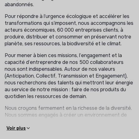
abandonnés.
Pour répondre à l’urgence écologique et accélérer les
transformations qui s’imposent, nous accompagnons les
acteurs économiques, 60 000 entreprises clients, à
produire, distribuer et consommer en préservant notre
planète, ses ressources, la biodiversité et le climat.
Pour mener à bien ces missions, l’engagement et la
capacité d’entreprendre de nos 500 collaborateurs
nous sont indispensables. Autour de nos valeurs
(Anticipation, Collectif, Transmission et Engagement),
nous recherchons des talents qui mettront leur énergie
au service de notre mission : faire de nos produits du
quotidien les ressources de demain.
Nous croyons fermement en la richesse de la diversité.
Nous sommes engagés à créer un environnement de
travail qui valorise chacun dans sa singularité et prend
en compte les situations de handicap.
Voir plus