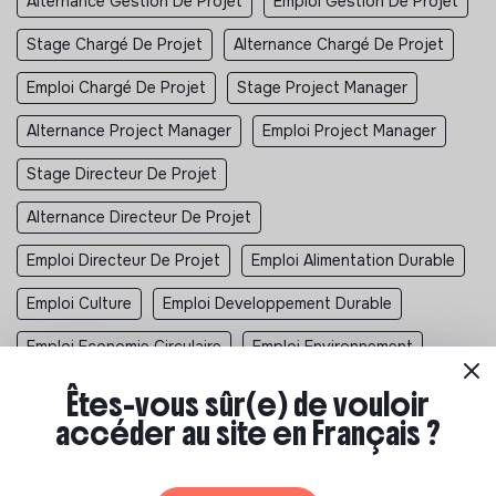
Alternance Gestion De Projet
Emploi Gestion De Projet
Stage Chargé De Projet
Alternance Chargé De Projet
Emploi Chargé De Projet
Stage Project Manager
Alternance Project Manager
Emploi Project Manager
Stage Directeur De Projet
Alternance Directeur De Projet
Emploi Directeur De Projet
Emploi Alimentation Durable
Emploi Culture
Emploi Developpement Durable
Emploi Economie Circulaire
Emploi Environnement
Emploi Humanitaire
Emploi RSE
Emploi Social
Êtes-vous sûr(e) de vouloir
accéder au site en Français ?