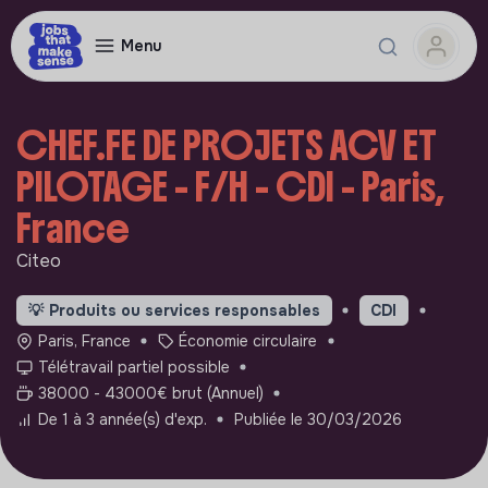
Menu
CHEF.FE DE PROJETS ACV ET
PILOTAGE - F/H - CDI - Paris,
France
Citeo
💡
Produits ou services responsables
CDI
Paris, France
Économie circulaire
Télétravail partiel possible
38000 - 43000€ brut (Annuel)
De 1 à 3 année(s) d'exp.
Publiée le 30/03/2026