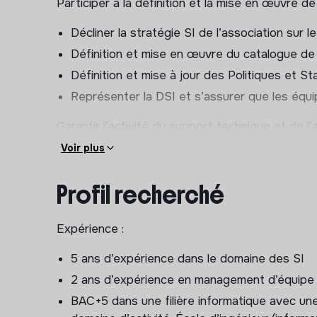
Participer à la définition et la mise en œuvre de 
Décliner la stratégie SI de l’association sur l
Définition et mise en œuvre du catalogue de
Définition et mise à jour des Politiques et S
Représenter la DSI et s’assurer que les équi
Garantir l’activité du support technique et de l’
Voir plus
Fixer, en accord avec les principales parties 
critères de réussite
Profil recherché
Support informatique : temps de réponse, ta
résolus…
Expérience :
Offre audiovisuelle : adéquation des équipem
d’événements complexes….
5 ans d’expérience dans le domaine des SI
Collecter, centraliser et analyser les inform
2 ans d’expérience en management d’équipe
utilisateurs dans le but d’améliorer les outils
BAC+5 dans une filière informatique avec un
Evaluer et négocier les objectifs et les moye