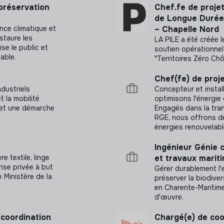
 préservation
Chef.fe de proje
tiver, fédérer ses équipes et développer les
de Longue Durée 
ence climatique et
– Chapelle Nord
estaure les
LA PILE a été créée 
alendrier et gérer les plannings de
se le public et
soutien opérationnel
able.
"Territoires Zéro Ch
 et réseaux
Chef(fe) de proje
isuels
dustriels
Concepteur et instal
ons de méthodes et technologiques.
 la mobilité
optimisons l'énergie 
n et une démarche
Engagés dans la tran
s, développer la capacité à travailler avec
RGE, nous offrons d
 cadre de la gestion de projets
énergies renouvelabl
Ingénieur Génie c
e textile, linge
et travaux marit
tion des équipements et des licences
ise privée à but
Gérer durablement l'e
e Ministère de la
préserver la biodive
en Charente-Maritime, 
ntrôler la conformité (contractuelles,
d'œuvre.
nibilité des équipements (seuils de
/coordination
Chargé(e) de coo