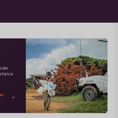
cale
istance
es