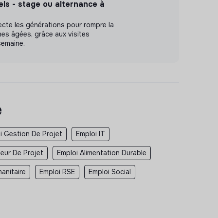
els - stage ou alternance à
te les générations pour rompre la
es âgées, grâce aux visites
semaine.
e
i Gestion De Projet
Emploi IT
teur De Projet
Emploi Alimentation Durable
anitaire
Emploi RSE
Emploi Social