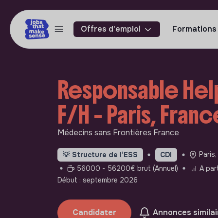
Offres d'emploi
Formations
Responsable Help
F/H - Paris, Franc
Médecins sans Frontières France
Paris,
💡
Structure de l’ESS
CDI
56000 - 56200€ brut (Annuel)
A par
Début : septembre 2026
Candidater
Annonces similai