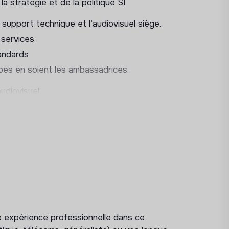
la stratégie et de la politique SI
e support technique et l’audiovisuel siège.
 services
tandards
pes en soient les ambassadrices.
audiovisuel
prenantes et les objectifs de la DSI, les
ux de satisfaction, nombre de tickets
ents, taux de satisfaction, nombre
ations ou problèmes rencontrés par les
, les services et la communication.
e expérience professionnelle dans ce
ns (humains, techniques, financiers…)