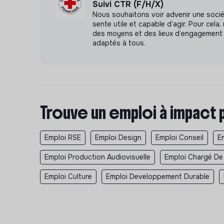
Suivi CTR (F/H/X)
Participer au processus de sélection et cont
Nous souhaitons voir advenir une soci
fournisseurs.
sente utile et capable d’agir. Pour cel
des moyens et des lieux d’engagement 
Garantir le suivi du cycle de vie des équipe
adaptés à tous.
Garantir l’évolution du dispositif audiovisuel
Etablir les scénarios d’évolution sur la base
la disponibilité, l'évolutivité, la maintenabilité
Piloter les projets d’évolution de la configura
Trouve un emploi à impact 
Assurer la relation avec les prestataires : co
Emploi RSE
Emploi Design
Emploi Conseil
E
Maintenir une veille technologique
Emploi Production Audiovisuelle
Emploi Chargé De
Assurer une veille technologique pour mainte
besoins de MSF France
Emploi Culture
Emploi Developpement Durable
Dans le cadre du partage des bonnes pratiqu
homologues des autres sections de MSF
Activités éventuelles :