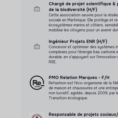
Chargé de projet scientifique &
Recruter, encadrer, conseiller, supporter, mo
de la biodiversité (H/F)
compétences de ses collaborateurs.
Cette association oeuvre pour la résili
sociale en Martinique. Elle protège et r
Suivre la charge de travail, en volume et en c
écosystèmes marins et côtiers, sensibili
présence
mobilise les citoyens pour un avenir dur
Equipe Helpdesk : techniciens informatiques
Ingénieur Projets ENR (H/F)
Equipe Audiovisuelle : administrateurs audiov
Concevoir et optimiser des systèmes in
Assurer une formation continue des évoluti
complexes pour l'énergie bas carbone et
durable, en s'appuyant sur l'innovatio
Partager les informations et les connaissance
RSE.
les autres services ou départements dans le
transverses.
PMO Relation Marques - F/H
Refashion est l'éco-organisme de la filièr
Garantir l’achat, l’approvisionnement et la ges
de maison et chaussures et une entrepr
informatiques et audiovisuelles :
non lucratif, agréée, depuis 2009, par l
Transition écologique.
Identifier et planifier les besoins d’achat, co
prestations et livraisons) et garantir la dispo
Responsable de projets sociaux
réapprovisionnement, prévisions d’achat)