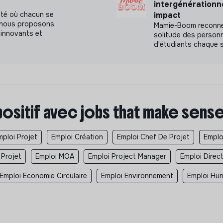
intergénérationn
ractualisation des prestataires et
été où chacun se
impact
a, nous proposons
Mamie-Boom reconnec
innovants et
solitude des personn
ments et l’homogénéité du parc
d'étudiants chaque 
 des retours utilisateurs prenant en compte
 et l’interopérabilité des solutions
tion des salles
positif avec jobs that make sens
nstructeurs, intégrateurs…
mploi Projet
Emploi Création
Emploi Chef De Projet
Emplo
 Projet
Emploi MOA
Emploi Project Manager
Emploi Direc
nir l’adéquation des ressources SI aux
Emploi Economie Circulaire
Emploi Environnement
Emploi Hum
es, développer le travail avec ses