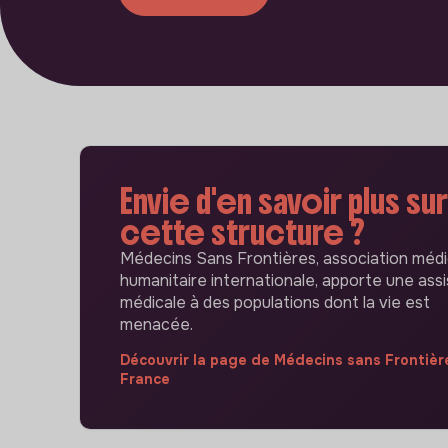
Envie d'en savoir plus sur
cette structure ?
Médecins Sans Frontières, association médi
humanitaire internationale, apporte une ass
médicale à des populations dont la vie est
menacée.
Découvrir la page de Médecins sans Frontièr
France