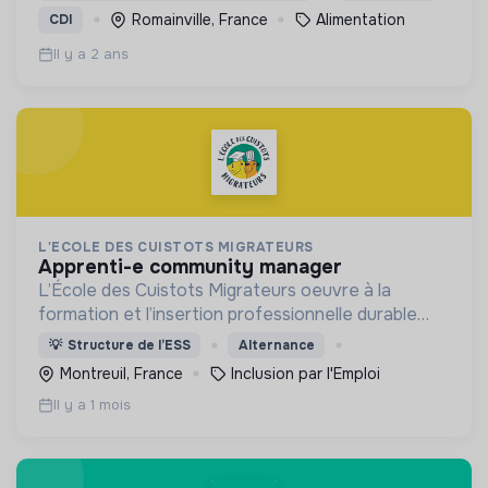
Romainville, France
Alimentation
CDI
Il y a 2 ans
L'ECOLE DES CUISTOTS MIGRATEURS
apprenti-e community manager
L’École des Cuistots Migrateurs oeuvre à la
formation et l’insertion professionnelle durable
des personnes réfugiées et ressortissants de
💡
Structure de l’ESS
Alternance
pays tiers allophones par les métiers de la
Montreuil, France
Inclusion par l'Emploi
restauration .
Il y a 1 mois