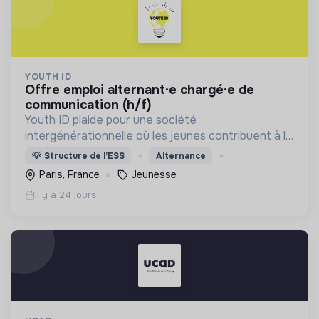
YOUTH ID
offre emploi alternant·e chargé·e de
communication (h/f)
Youth ID plaide pour une société
intergénérationnelle où les jeunes contribuent à la
construction d’un monde durable. Accompagner la
💡
Structure de l’ESS
Alternance
jeunesse, plus particulièrement les publics
Paris, France
Jeunesse
prioritaires, à agir
Il y a 24 jours