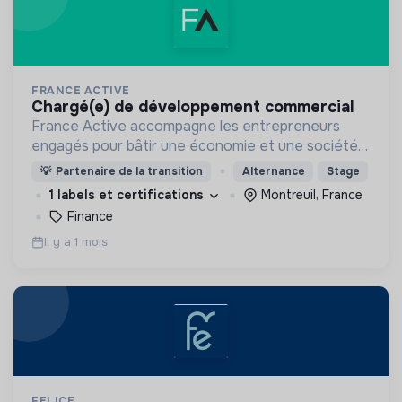
FRANCE ACTIVE
chargé(e) de développement commercial
France Active accompagne les entrepreneurs
engagés pour bâtir une économie et une société
plus inclusive et plus durable.
💡
Partenaire de la transition
Alternance
Stage
1 labels et certifications
Montreuil, France
Finance
Il y a 1 mois
FELICE