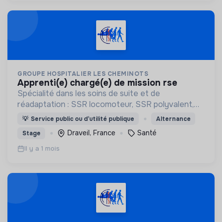
GROUPE HOSPITALIER LES CHEMINOTS
apprenti(e) chargé(e) de mission rse
Spécialité dans les soins de suite et de
réadaptation : SSR locomoteur, SSR polyvalent,
SSR associé en cancérologie.
💡
Service public ou d’utilité publique
Alternance
Draveil, France
Santé
Stage
Il y a 1 mois