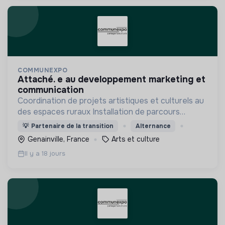
COMMUNEXPO
attaché. e au developpement marketing et
communication
Coordination de projets artistiques et culturels au
des espaces ruraux Installation de parcours
artistiques en ruralité Animation d'ateliers
💡
Partenaire de la transition
Alternance
artistiques avec différents types de publics
Genainville, France
Arts et culture
Il y a 18 jours