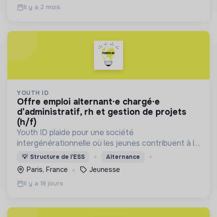
Il y a 2 mois
YOUTH ID
offre emploi alternant·e chargé·e
d’administratif, rh et gestion de projets
(h/f)
Youth ID plaide pour une société
intergénérationnelle où les jeunes contribuent à la
construction d’un monde durable. Accompagner la
💡
Structure de l’ESS
Alternance
jeunesse, plus particulièrement les publics
Paris, France
Jeunesse
prioritaires, à agir
Il y a 18 jours