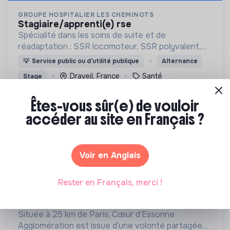
GROUPE HOSPITALIER LES CHEMINOTS
stagiaire/apprenti(e) rse
Spécialité dans les soins de suite et de
réadaptation : SSR locomoteur, SSR polyvalent,
SSR associé en cancérologie.
💡
Service public ou d’utilité publique
Alternance
Draveil, France
Santé
Stage
Il y a 1 mois
Êtes-vous sûr(e) de vouloir
accéder au site en Français ?
Voir en Anglais
Rester en Français, merci !
COEUR D'ESSONNE AGGLOMÉRATION
chargé.e de mission restauration
collective durable
Située à 25 km de Paris, Cœur d’Essonne
Agglomération est issue d’une volonté partagée