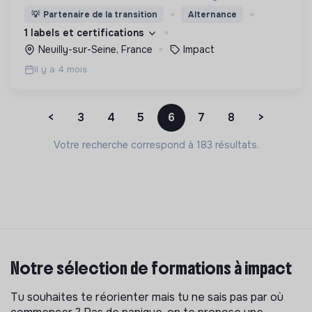
calculateur et une méthodologie que nous avons
💡
Partenaire de la transition
Alternance
développés (IT-Score) et qui évalue la
1 labels et certifications
performance des SI
Neuilly-sur-Seine, France
Impact
Il y a 4 mois
<
3
4
5
6
7
8
>
Votre recherche correspond à 183 résultats.
Notre sélection de formations à impact
Tu souhaites te réorienter mais tu ne sais pas par où