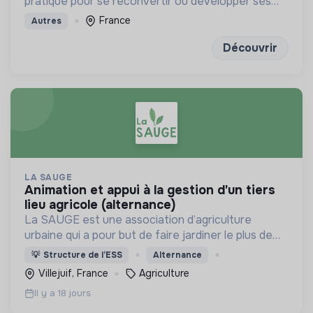
pratique pour se reconvertir ou développer ses
compétences
France
Autres
Découvrir
LA SAUGE
animation et appui à la gestion d'un tiers
lieu agricole (alternance)
La SAUGE est une association d’agriculture
urbaine qui a pour but de faire jardiner le plus de
monde possible 2h par semaine de manière
💡
Structure de l’ESS
Alternance
respectueuse du vivant.
Villejuif, France
Agriculture
Il y a 18 jours