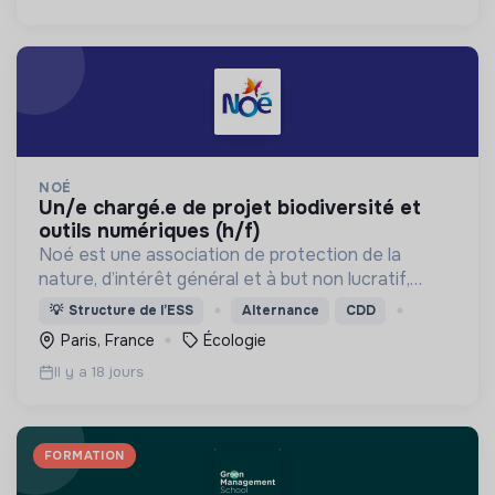
NOÉ
un/e chargé.e de projet biodiversité et
outils numériques (h/f)
Noé est une association de protection de la
nature, d’intérêt général et à but non lucratif,
créée en 2001. Elle déploie en France et à
💡
Structure de l’ESS
Alternance
CDD
l’international des actions de sauvegarde de la
Paris, France
Écologie
biodiversité.
Il y a 18 jours
FORMATION