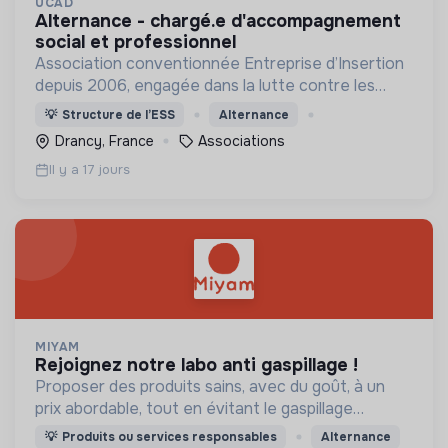
UCAD
alternance - chargé.e d'accompagnement
social et professionnel
Association conventionnée Entreprise d’Insertion
depuis 2006, engagée dans la lutte contre les
exclusions et discriminations.
💡
Structure de l’ESS
Alternance
Drancy, France
Associations
Il y a 17 jours
MIYAM
rejoignez notre labo anti gaspillage !
Proposer des produits sains, avec du goût, à un
prix abordable, tout en évitant le gaspillage
alimentaire.
💡
Produits ou services responsables
Alternance