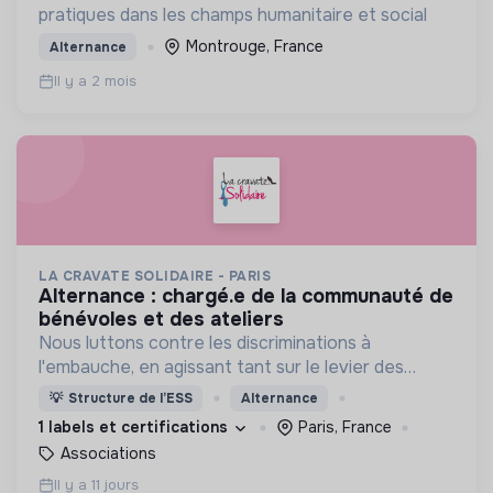
pratiques dans les champs humanitaire et social
Montrouge, France
Alternance
Il y a 2 mois
LA CRAVATE SOLIDAIRE - PARIS
alternance : chargé.e de la communauté de
bénévoles et des ateliers
Nous luttons contre les discriminations à
l'embauche, en agissant tant sur le levier des
candidats par le biais d'accompagnements que sur
💡
Structure de l’ESS
Alternance
le levier des recruteurs !
1 labels et certifications
Paris, France
Associations
Il y a 11 jours