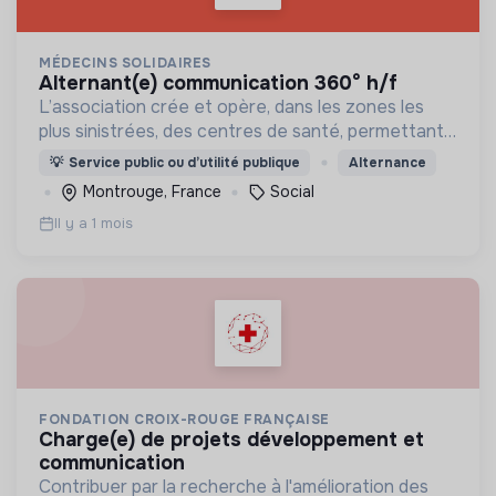
MÉDECINS SOLIDAIRES
alternant(e) communication 360° h/f
L’association crée et opère, dans les zones les
plus sinistrées, des centres de santé, permettant
aux populations de retrouver une porte à laquelle
💡
Service public ou d’utilité publique
Alternance
frapper lorsque le besoin médical survient.
Montrouge, France
Social
Il y a 1 mois
FONDATION CROIX-ROUGE FRANÇAISE
charge(e) de projets développement et
communication
Contribuer par la recherche à l'amélioration des