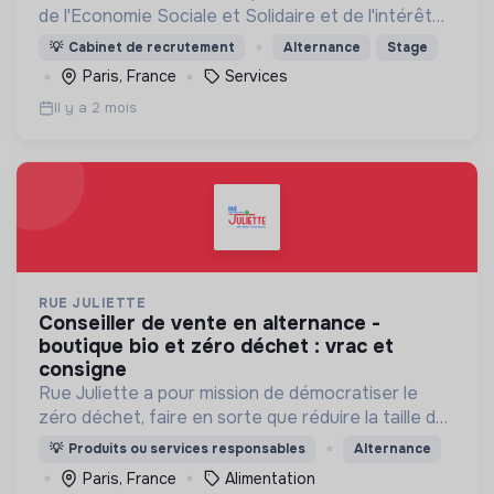
de l'Economie Sociale et Solidaire et de l'intérêt
général
💡
Cabinet de recrutement
Alternance
Stage
Paris, France
Services
Il y a 2 mois
RUE JULIETTE
conseiller de vente en alternance -
boutique bio et zéro déchet : vrac et
consigne
Rue Juliette a pour mission de démocratiser le
zéro déchet, faire en sorte que réduire la taille de
ses poubelles devienne un jeu d’enfant.
💡
Produits ou services responsables
Alternance
Paris, France
Alimentation