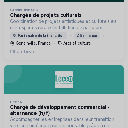
COMMUNEXPO
chargée de projets culturels
Coordination de projets artistiques et culturels au
des espaces ruraux Installation de parcours
artistiques en ruralité Animation d'ateliers
💡
Partenaire de la transition
Alternance
artistiques avec différents types de publics
Genainville, France
Arts et culture
Il y a 1 mois
LEEEN
chargé de développement commercial -
alternance (h/f)
Accompagner les entreprises dans leur transition
vers un numérique plus responsable grâce à un