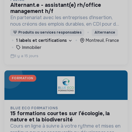
alternant.e - assistant(e) rh/office
management h/f
En partenariat avec les entreprises d'insertion,
nous créons des emplois durables, en CDI pour des
personnes éloignées de l'emploi.
💡
Produits ou services responsables
Alternance
1 labels et certifications
Montreuil, France
Immobilier
Il y a 15 jours
FORMATION
BLUE ECO FORMATIONS
15 formations courtes sur l’écologie, la
nature et la biodiversité
Cours en ligne à suivre à votre rythme et mises en