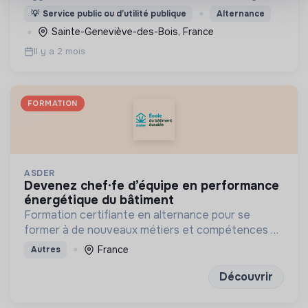
des 21 communes membres de construire un cadre
💡
Service public ou d’utilité publique
Alternance
de vie durable, solidaire et attractif pour ses 208
Sainte-Geneviève-des-Bois, France
000 habitants
Il y a 2 mois
FORMATION
ASDER
devenez chef·fe d’équipe en performance
énergétique du bâtiment
Formation certifiante en alternance pour se
former à de nouveaux métiers et compétences en
énergie et bâtiment durables
France
Autres
Découvrir