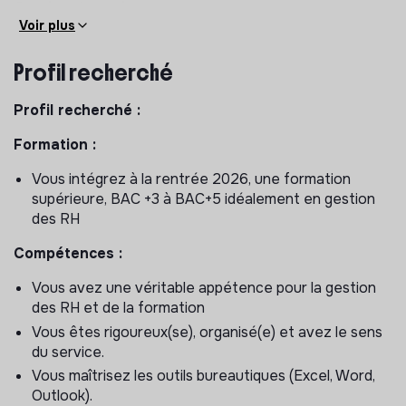
Gestion de projet :
Voir plus
Participer à l'élaboration du plan de développement
des compétences
Profil recherché
Etre le point focal des parcours de développement
des compétences linguistiques (anglais, arabe et
Profil recherché :
français) pour le siège et les cellules délocalisées :
Formation :
analyse du besoin, pilotage des tests, sélection des
prestataires, suivi du parcours et débrief apprenants,
Vous intégrez à la rentrée 2026, une formation
in
supérieure, BAC +3 à BAC+5 idéalement en gestion
Mener en autonomie un projet sur l’alternance
des RH
Proposition d’une politique interne
​Compétences :
Animation de la communauté des alternants
Communication interne
Vous avez une véritable appétence pour la gestion
Sélection d’écoles pour mise en œuvre de
des RH et de la formation
partenariats
Vous êtes rigoureux(se), organisé(e) et avez le sens
du service.
Communication
Vous maîtrisez les outils bureautiques (Excel, Word,
Outlook).
Création des pages Sharepoint du service :