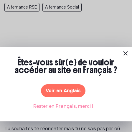
Alternance RSE
Alternance Social
Êtes-vous sûr(e) de vouloir
Les entreprises à impact positif et associations qui recrutent
>
accéder au site en Français ?
Médecins sans Frontières France recrutement
>
Alternance - Assistant.e Chargé.e de gestion formation F/H -
Paris - Alternance - Formateur interne, Chargé de formation -
Voir en Anglais
Santé - 07/05/2026
Rester en Français, merci !
Notre sélection de formations à impact
Tu souhaites te réorienter mais tu ne sais pas par où