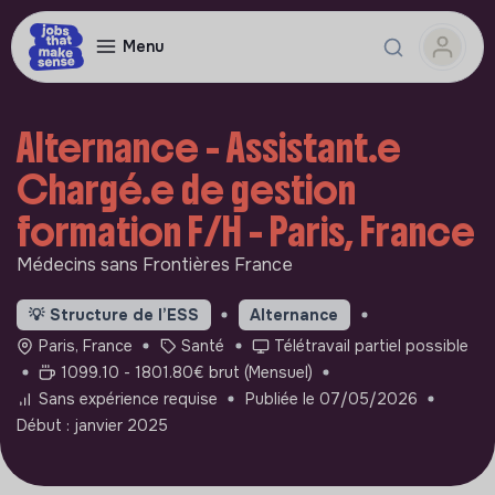
Menu
Alternance - Assistant.e
Chargé.e de gestion
formation F/H - Paris, France
Médecins sans Frontières France
💡
Structure de l’ESS
Alternance
Paris, France
Santé
Télétravail partiel possible
1099.10 - 1801.80€ brut (Mensuel)
Sans expérience requise
Publiée le 07/05/2026
Début : janvier 2025