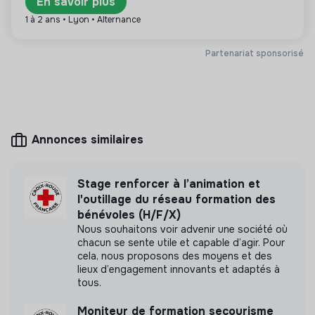
En savoir plus
1 à 2 ans • Lyon • Alternance
Plus d'informations
Partenariat sponsorisé
Site internet
Association
Entre 250 et 2000
Santé
salariés
Annonces similaires
Mesure d'impact
Stage renforcer à l’animation et
Médecins sans Frontières France n'a pas encore
l'outillage du réseau formation des
transmis de mesure d'impact
bénévoles (H/F/X)
Nous souhaitons voir advenir une société où
chacun se sente utile et capable d’agir. Pour
cela, nous proposons des moyens et des
lieux d’engagement innovants et adaptés à
Labels et certifications
tous.
Moniteur de formation secourisme
Cette structure n'a pas souhaité nous