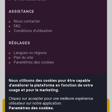
ASSISTANCE
Nous contacter
FAQ
Conditions d'utilisation
RÉGLAGES
Langues ou régions
Plan du site
Paramètres des cookies
Nous utilisons des cookies pour être capable
d'améliorer la plateforme en fonction de votre
SUIVEZ-NOUS
usage et pour le marketing.
Cliquez sur accepter pour une meilleure expérience
utilisateur sur notre application.
Attention cette annonce a été publiée il y a
© 2026 jobs that makesense.
Paramètres des cookies.
plus de 60 jours (le 07/05/2026) et est sans