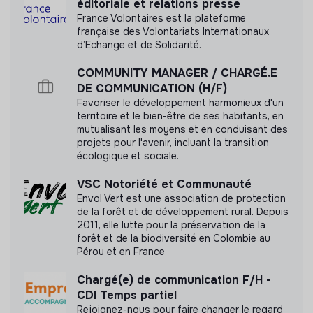
éditoriale et relations presse
Cette structure n'a pas souhaité nous
France Volontaires est la plateforme
communiquer les labels ou certifications qu'elle a
française des Volontariats Internationaux
pu obtenir.
d’Echange et de Solidarité.
COMMUNITY MANAGER / CHARGÉ.E
DE COMMUNICATION (H/F)
Favoriser le développement harmonieux d'un
Documents
territoire et le bien-être de ses habitants, en
mutualisant les moyens et en conduisant des
N'a pas encore communiqué de documents de
projets pour l'avenir, incluant la transition
transparence
écologique et sociale.
VSC Notoriété et Communauté
Envol Vert est une association de protection
de la forêt et de développement rural. Depuis
2011, elle lutte pour la préservation de la
forêt et de la biodiversité en Colombie au
Pérou et en France
Chargé(e) de communication F/H -
CDI Temps partiel
Rejoignez-nous pour faire changer le regard