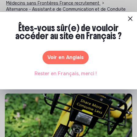
Médecins sans Frontières France recrutement
>
Alternance - Assistant.e de Communication et de Conduite
du Changement F/H - Paris - Alternance - Communication -
Santé - 06/05/2026
Êtes-vous sûr(e) de vouloir
accéder au site en Français ?
Notre sélection de formations à impact
Voir en Anglais
Tu souhaites te réorienter mais tu ne sais pas par où
commencer ? Pas de panique, on te propose une
Rester en Français, merci !
sélection de formations aux métiers de la transition
écologique et solidaire !