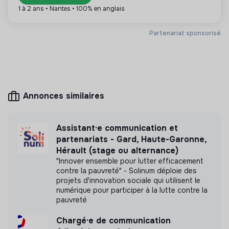
renforcer la coordination et la cohérence globale
1 à 2 ans • Nantes • 100% en anglais
des actions.
Plus d'informations
Partenariat sponsorisé
Dans le cas d’un contrat d’alternance de 2 ans, le
périmètre est susceptible d’évoluer sur d’autres projets
Site internet
Association
du département Achat & Approvisionnement.
Entre 250 et 2000
Santé
salariés
Annonces similaires
Mesure d'impact
Assistant·e communication et
partenariats - Gard, Haute-Garonne,
Médecins sans Frontières France n'a pas encore
Hérault (stage ou alternance)
transmis de mesure d'impact
"Innover ensemble pour lutter efficacement
contre la pauvreté" - Solinum déploie des
projets d'innovation sociale qui utilisent le
numérique pour participer à la lutte contre la
pauvreté
Labels et certifications
Chargé·e de communication