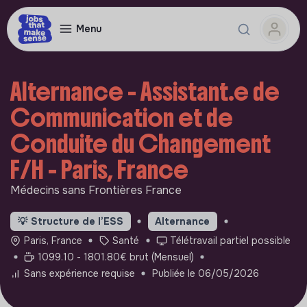
Menu
Alternance - Assistant.e de
Communication et de
Conduite du Changement
F/H - Paris, France
Médecins sans Frontières France
💡
Structure de l’ESS
Alternance
Paris, France
Santé
Télétravail partiel possible
1099.10 - 1801.80€ brut (Mensuel)
Sans expérience requise
Publiée le 06/05/2026