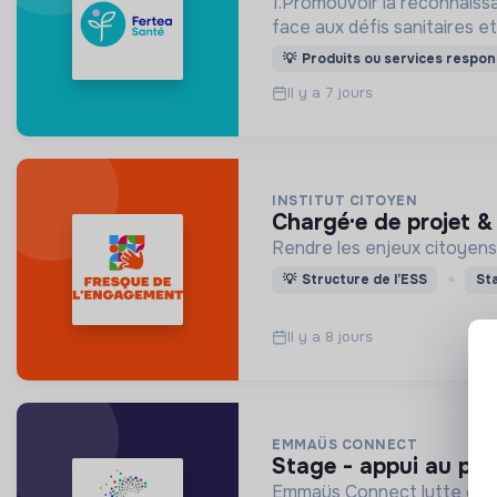
1.Promouvoir la reconnaissa
face aux défis sanitaires e
💡
Produits ou services respon
Il y a 7 jours
INSTITUT CITOYEN
chargé·e de projet
Rendre les enjeux citoyens 
💡
Structure de l’ESS
St
Il y a 8 jours
EMMAÜS CONNECT
stage - appui au pro
Emmaüs Connect lutte contre