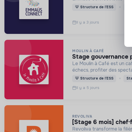
💡
Structure de l’ESS
St
Il y a 3 jours
MOULIN À CAFÉ
stage gouvernance p
Le Moulin à Café est un café
échecs, profiter des spect
💡
Structure de l’ESS
St
Il y a 5 jours
REVOLIVA
[stage 6 mois] chef·
Revoliva transforme la fili