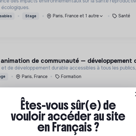
nce des impacts environnementaux sur la santé reproductive 2
t écologiques.
Paris, France et 1 autre
Santé
sables
Stage
 & animation de communauté — développement d
et de développement durable accessibles à tous les publics,
Paris, France
Formation
age
Êtes-vous sûr(e) de
vouloir accéder au site
en Français ?
jet associatif et aux activités h/f
 l'exclusion numérique des plus isolés, qui subissent la déma