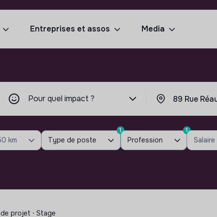
Entreprises et assos
Media
Pour quel impact ?
1
1
50 km
Type de poste
Profession
Salaire
de projet ⋅ Stage