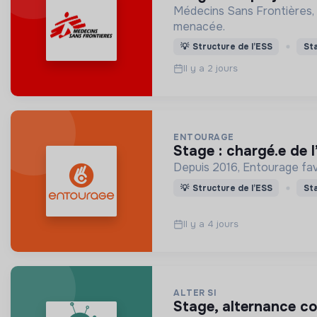
Médecins Sans Frontières, 
menacée.
💡
Structure de l’ESS
St
Il y a 2 jours
ENTOURAGE
stage : chargé.e de
Depuis 2016, Entourage favo
💡
Structure de l’ESS
St
Il y a 4 jours
ALTER SI
stage, alternance c