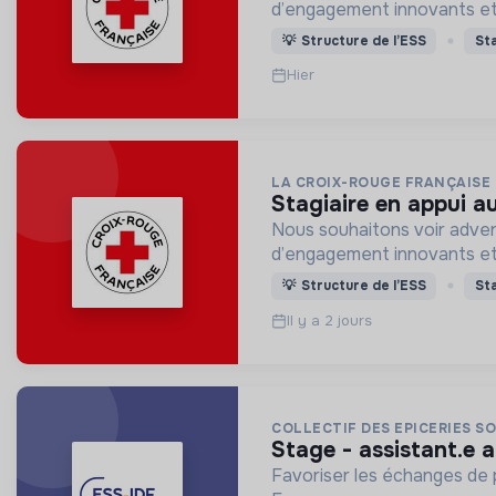
d’engagement innovants et
💡
Structure de l’ESS
St
Hier
LA CROIX-ROUGE FRANÇAISE
stagiaire en appui a
Nous souhaitons voir adven
d’engagement innovants et
💡
Structure de l’ESS
St
Il y a 2 jours
COLLECTIF DES EPICERIES SOC
stage - assistant.e 
Favoriser les échanges de p