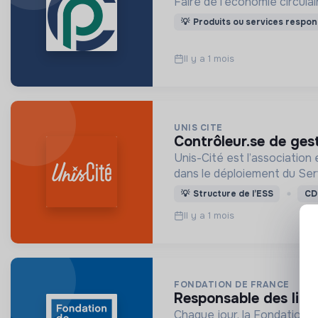
Faire de l'économie circula
💡
Produits ou services respon
Il y a 1 mois
UNIS CITE
contrôleur.se de ges
Unis-Cité est l’association 
dans le déploiement du Ser
💡
Structure de l’ESS
CD
Il y a 1 mois
FONDATION DE FRANCE
responsable des libé
Chaque jour, la Fondation d