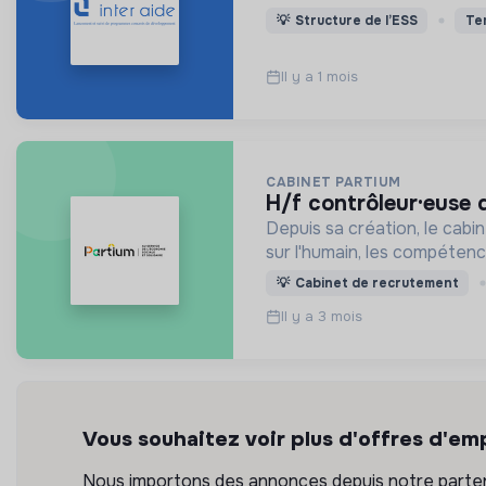
💡
Structure de l’ESS
Te
Il y a 1 mois
CABINET PARTIUM
h/f contrôleur·euse
Depuis sa création, le cab
sur l'humain, les compétenc
💡
Cabinet de recrutement
Il y a 3 mois
Vous souhaitez voir plus d'offres d'emp
Nous importons des annonces depuis notre partena