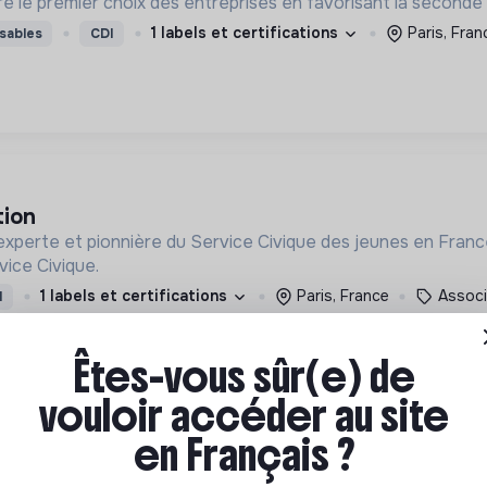
ire le premier choix des entreprises en favorisant la seconde
1 labels et certifications
Paris, Fran
sables
CDI
tion
experte et pionnière du Service Civique des jeunes en France, 
vice Civique.
1 labels et certifications
Paris, France
Associ
I
Êtes-vous sûr(e) de
vouloir accéder au site
en Français ?
ralités h/f
e France encourage les envies d’agir, avec un objectif : les 