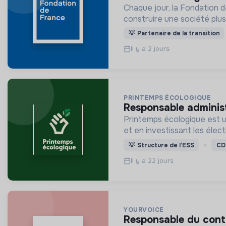
Chaque jour, la Fondation d
construire une société plus 
💡
Partenaire de la transition
Il y a 2 jours
PRINTEMPS ÉCOLOGIQUE
responsable administ
Printemps écologique est un
et en investissant les élec
💡
Structure de l’ESS
CD
Il y a 22 jours
YOURVOICE
responsable du contr