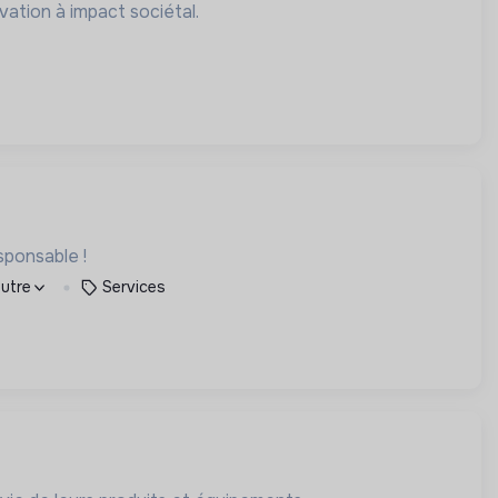
ation à impact sociétal.
sponsable !
autre
Services