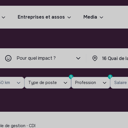
Entreprises et assos
Media
Pour quel impact ?
1
1
50 km
Type de poste
Profession
Salaire
ôle de gestion ⋅ CDI