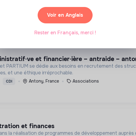
digne et plus juste.
Paris, France
Impact
CDI
Voir en Anglais
Rester en Français, merci !
inistratif∙ve et financier∙ière – antraide – ant
inet PARTIUM se dédie aux besoins en recrutement des struct
es, et une éthique irréprochable.
Antony, France
Associations
CDI
tration et finances
 dans la réalisation de programmes de développement auprès d