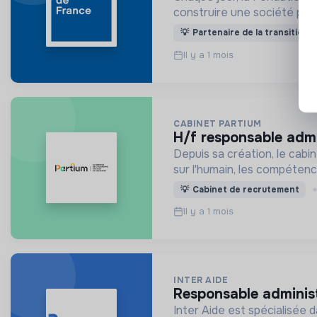
construire une société plus 
💡
Partenaire de la transition
Il y a 1 mois
CABINET PARTIUM
h/f responsable adm
Depuis sa création, le cab
sur l'humain, les compétenc
💡
Cabinet de recrutement
Il y a 1 mois
INTER AIDE
responsable adminis
Inter Aide est spécialisée