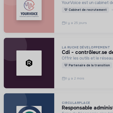
YourVoice est un cabinet de
💡
Cabinet de recrutement
Il y a 25 jours
LA RUCHE DÉVELOPPEMENT
cdi - contrôleur.se 
Offrir les outils et le rés
💡
Partenaire de la transition
Il y a 2 mois
CIRCULARPLACE
responsable administ