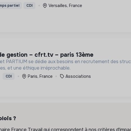
Versailles, France
mps partiel
CDI
 de gestion – cfrt.tv – paris 13ème
inet PARTIUM se dédie aux besoins en recrutement des struct
es, et une éthique irréprochable.
Paris, France
Associations
CDI
lois ?
ire France Travail qui correspondent à nos critères d'impac