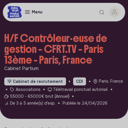
Menu
H/F Contrôleur·euse de
gestion – CFRT.TV – Paris
13ème - Paris, France
Cabinet Partium
Paris, France
💡
Cabinet de recrutement
CDI
Associations
Télétravail ponctuel autorisé
55000 - 65000€ brut (Annuel)
De 3 à 5 année(s) d'exp.
Publiée le 24/04/2026