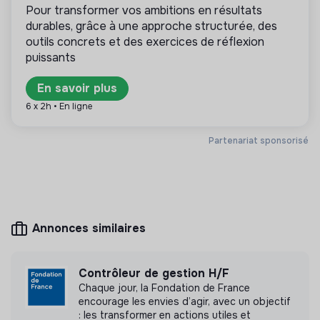
pour le compte d’entreprises à impact positif. Les
Collaborer avec la responsable comptable sur les
Pour transformer vos ambitions en résultats
cabinets de recrutement référencés sont
sujets de trésorerie et de clôture ;
durables, grâce à une approche structurée, des
exclusivement tournés vers les enjeux de la
Apporter un soutien aux équipes RH avec des
outils concrets et des exercices de réflexion
transformation écologique et solidaire.
données fiables pour le pilotage de la masse salariale
puissants
;
En savoir plus
Participer aux réunions de direction et contribuer à la
culture de gestion de l'ensemble des équipes.
6 x 2h • En ligne
Plus d'informations
Partenariat sponsorisé
Site internet
Non renseigné
< 15 personnes
Associations
Annonces similaires
Mesure d'impact
Cabinet Partium n'a pas encore transmis de
Contrôleur de gestion H/F
mesure d'impact
Chaque jour, la Fondation de France
encourage les envies d’agir, avec un objectif
: les transformer en actions utiles et