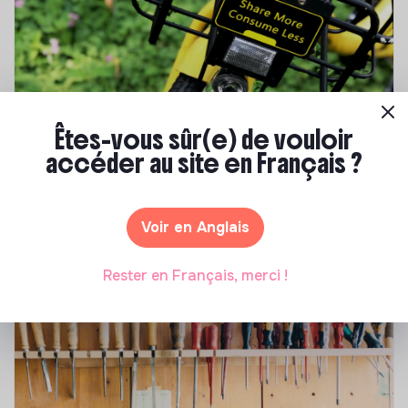
Êtes-vous sûr(e) de vouloir
accéder au site en Français ?
S'inspirer
Les 25 meilleures formations RSE en 2026
Voir en Anglais
Marianne Roussel
•
17 juillet 2026
Rester en Français, merci !