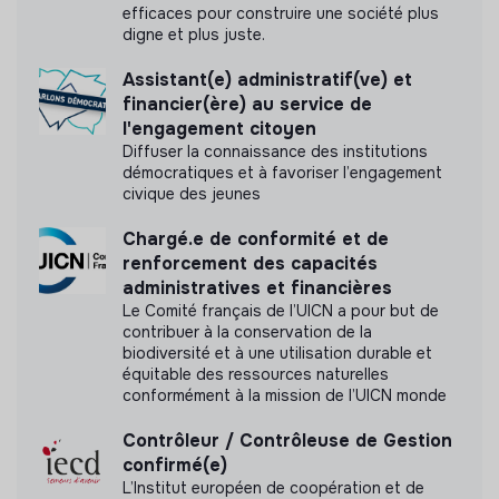
efficaces pour construire une société plus
digne et plus juste.
Labels et certifications
Assistant(e) administratif(ve) et
financier(ère) au service de
Cette structure n'a pas souhaité nous
l'engagement citoyen
communiquer les labels ou certifications qu'elle a
Diffuser la connaissance des institutions
pu obtenir.
démocratiques et à favoriser l’engagement
civique des jeunes
Chargé.e de conformité et de
renforcement des capacités
Documents
administratives et financières
Le Comité français de l’UICN a pour but de
N'a pas encore communiqué de documents de
contribuer à la conservation de la
transparence
biodiversité et à une utilisation durable et
équitable des ressources naturelles
conformément à la mission de l’UICN monde
Contrôleur / Contrôleuse de Gestion
confirmé(e)
L’Institut européen de coopération et de