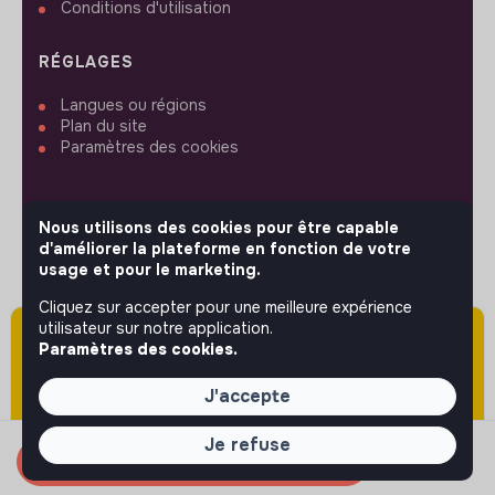
Conditions d'utilisation
RÉGLAGES
Langues ou régions
Plan du site
Paramètres des cookies
Nous utilisons des cookies pour être capable
d'améliorer la plateforme en fonction de votre
SUIVEZ-NOUS
usage et pour le marketing.
Cliquez sur accepter pour une meilleure expérience
utilisateur sur notre application.
Attention cette annonce a été publiée il y a
© 2026 jobs that makesense.
Paramètres des cookies.
plus de 60 jours (le 24/04/2026) et est sans
doute expirée ou non mise à jour.
J'accepte
Je refuse
Candidater