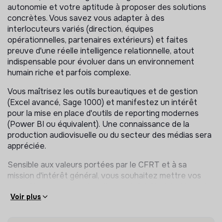
autonomie et votre aptitude à proposer des solutions
Pilotage budgétaire et analytique
concrètes. Vous savez vous adapter à des
interlocuteurs variés (direction, équipes
Participer à la préparation et à l'élaboration des
opérationnelles, partenaires extérieurs) et faites
budgets en lien avec les responsables concernés ;
preuve d'une réelle intelligence relationnelle, atout
Assurer le suivi de l'évolution des résultats par
indispensable pour évoluer dans un environnement
centre de coûts, identifier les écarts et en analyser
humain riche et parfois complexe.
les causes ;
Vous maîtrisez les outils bureautiques et de gestion
Contribuer à la construction et à la mise à jour du
(Excel avancé, Sage 1000) et manifestez un intérêt
plan analytique, en veillant à la bonne imputation des
pour la mise en place d'outils de reporting modernes
mouvements comptables, avec une attention
(Power BI ou équivalent). Une connaissance de la
particulière à la partition entre activités fiscalisées
production audiovisuelle ou du secteur des médias sera
et non fiscalisées ;
appréciée.
Assurer le suivi du Compte Emploi Ressources en lien
avec les experts-comptables.
Sensible aux valeurs portées par le CFRT et à sa
mission d'intérêt général, vous souhaitez mettre vos
Tableaux de bord et outils d'aide à la décision
compétences au service d'un projet éditorial et humain
singulier.
Voir plus
Concevoir et mettre en œuvre des tableaux de bord
efficaces adaptés aux besoins du management, en
Poste en CDI basé à Paris, à pourvoir juillet 2026.
explorant notamment les potentialités de Sage BI