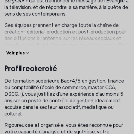
Seigneur
» qui est d’annoncer le message de l’Évangile à
la télévision, et de répondre, à sa manière, à la quête de
sens de ses contemporains.
Ses équipes prennent en charge toute la chaîne de
création : éditorial, production et post-production pour
des diffusions à l’antenne, sur les réseaux sociaux et
dans l’univers digital.. Ses équipes travaillent aujourd’hui
dans une approche éditoriale multicanale et Trans
Voir plus
média.
Profil recherché
MISSIONS
Rattaché·e au Directeur Général et en lien étroit avec
De formation supérieure Bac+4/5 en gestion, finance
le bureau comptable et financier, l'administration de
ou comptabilité (école de commerce, master CCA,
production et les responsables budgétaires, le·la
DSCG…), vous justifiez d'une expérience d'au moins 5
Contrôleur·euse de gestion joue un rôle central dans le
ans sur un poste de contrôle de gestion, idéalement
pilotage de l'association et exerce ses missions avec
acquise dans le secteur associatif, médiatique ou
autonomie et rigueur.
culturel.
Dans un contexte de structuration et de modernisation
Rigoureux·se et organisé·e, vous êtes reconnu·e pour
des outils de gestion, ses principales missions sont :
votre capacité d'analyse et de synthèse, votre