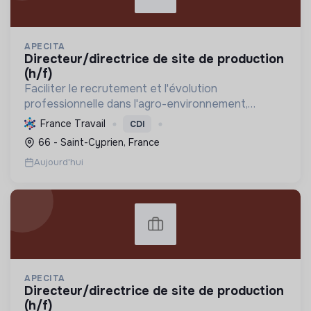
APECITA
directeur/directrice de site de production
(h/f)
Faciliter le recrutement et l'évolution
professionnelle dans l'agro-environnement,
promouvoir les emplois verts et l'agriculture
France Travail
CDI
durable, tout en soutenant l'insertion
66 - Saint-Cyprien, France
professionnelle et la mutualisat...
Aujourd'hui
APECITA
directeur/directrice de site de production
(h/f)