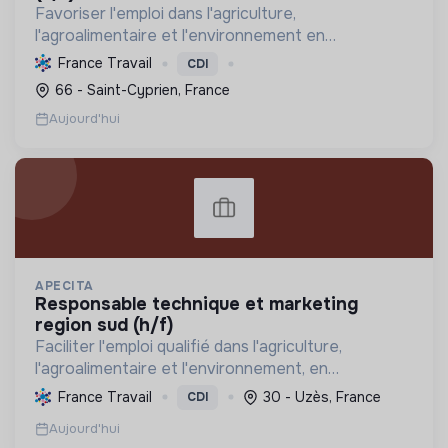
Favoriser l'emploi dans l'agriculture,
l'agroalimentaire et l'environnement en
connectant candidats et employeurs, et en
France Travail
CDI
promouvant les métiers de la transition
66 - Saint-Cyprien, France
écologique.
Aujourd'hui
APECITA
responsable technique et marketing
region sud (h/f)
Faciliter l'emploi qualifié dans l'agriculture,
l'agroalimentaire et l'environnement, en
promouvant l'agroécologie et les biosolutions pour
France Travail
30 - Uzès, France
CDI
une transition durable et respectueuse de la
Aujourd'hui
nature.