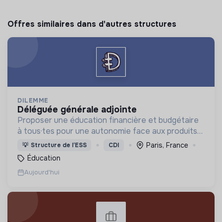
Offres similaires dans d'autres structures
DILEMME
déléguée générale adjointe
Proposer une éducation financière et budgétaire
à tous·tes pour une autonomie face aux produits
financiers, bancaires et assurantiels et briser le
Paris, France
💡
Structure de l’ESS
CDI
tabou autour de l'argent.
Éducation
Aujourd'hui