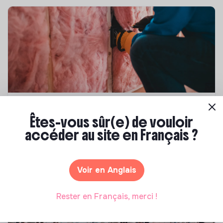
Compétences & formations
Êtes-vous sûr(e) de vouloir
Top 8 des formations en rénovation
accéder au site en Français ?
énergétique des bâtiments
Marianne Roussel
•
21 janvier 2025
Voir en Anglais
Rester en Français, merci !