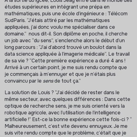
À la sortie du lycée, Louis Jeay entre dans le monde des
études supérieures en intégrant une prépa en
mathématiques, puis une école d’ingénieur.e : Télécom
SudParis. “J’étais attiré par les mathématiques
appliquées, j’ai donc voulu me spécialiser dans ce
domaine.” nous dit-il. Son diplôme en poche, il cherche
un job avec “du sens”, s’enclenche alors le début d’un
long parcours : “J’ai d’abord trouvé un boulot dans la
data science appliquée à l’imagerie médicale”. Le travail
de sa vie ? “Cette première expérience a duré 4 ans !
Arrivé à un certain point, je me suis rendu compte que
je commençais à m’ennuyer et que je n’étais plus
convaincu par le
sens
de tout ça.”
La solution de Louis ? “J’ai décidé de rester dans le
même secteur, avec quelques différences : Dans cette
optique de recherche sens, je me suis orienté vers la
robotique agricole, avec l’utilisation de l’intelligence
artificielle !” Est-ce la bonne expérience cette fois-ci ? “
Malheureusement, c’est vite devenu ennuyeux. Je me
suis vite rendu compte que le problème, c’était que je