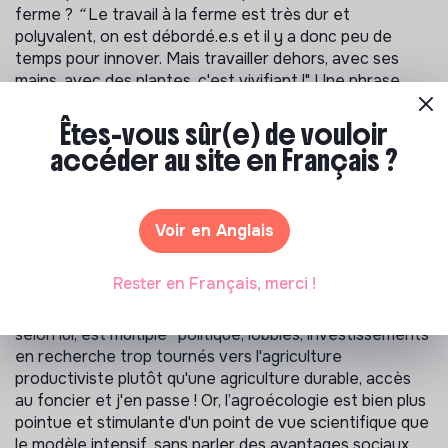
ferme ?
“
Le travail à la ferme est très dur et
polyvalent, on est débordé.e.s et il y a donc peu de
temps pour innover. Mais travailler dehors, avec ses
mains, avec des plantes, c'est vivifiant !"
Une phrase
simple, claire, mais pleine de sens quant à ce que cette
expérience peut apporter !
Êtes-vous sûr(e) de vouloir
accéder au site en Français ?
Se former pour garder un fondement
théorique
Voir en Anglais
Louis n’est pas ingénieur pour rien, il veut comprendre
Rester en Français, merci !
les enjeux, aller au fond des problèmes pour apporter
des solutions éclairées. Et le problème de l’agriculture,
selon lui, est multiple
“
politique, lobbies, investissements
en recherche trop tournés vers l'agriculture
productiviste plutôt qu'une agriculture durable, accès
au foncier et j'en passe ! Or, l’agroécologie est bien plus
pointue et stimulante d'un point de vue scientifique que
le modèle intensif, sans parler des avantages sociaux.