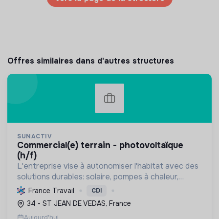
Offres similaires dans d'autres structures
SUNACTIV
commercial(e) terrain - photovoltaïque
(h/f)
L'entreprise vise à autonomiser l'habitat avec des
solutions durables: solaire, pompes à chaleur,
isolation, etc. Elle aide à réduire l'empreinte
France Travail
CDI
carbone et les factures énergétiques. Elle détient
34 - ST JEAN DE VEDAS, France
le ...
Aujourd'hui