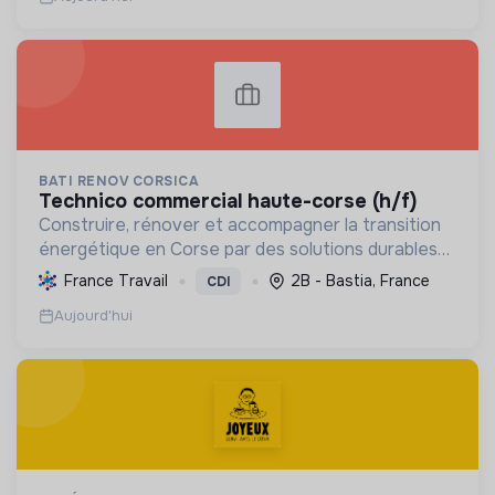
BATI RENOV CORSICA
technico commercial haute-corse (h/f)
Construire, rénover et accompagner la transition
énergétique en Corse par des solutions durables
(solaire, isolation, chauffage, etc.) et la location de
France Travail
2B - Bastia, France
CDI
matériel. Labellisée RGE.
Aujourd'hui