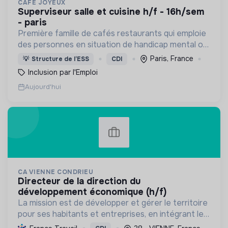
CAFÉ JOYEUX
superviseur salle et cuisine h/f - 16h/sem
- paris
Première famille de cafés restaurants qui emploie
des personnes en situation de handicap mental ou
cognitif, Café joyeux poursuit sa croissance au
Paris, France
💡
Structure de l’ESS
CDI
service de l'inclusion avec déjà plusieurs cafés.
Inclusion par l'Emploi
Aujourd'hui
CA VIENNE CONDRIEU
directeur de la direction du
développement économique (h/f)
La mission est de développer et gérer le territoire
pour ses habitants et entreprises, en intégrant le
développement économique, l'environnement et