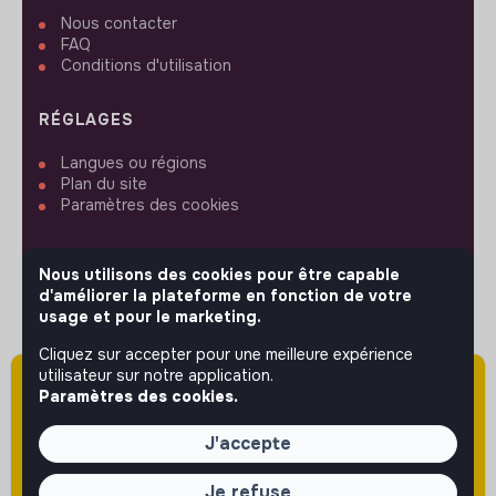
Nous contacter
FAQ
Conditions d'utilisation
RÉGLAGES
Langues ou régions
Plan du site
Paramètres des cookies
Nous utilisons des cookies pour être capable
d'améliorer la plateforme en fonction de votre
usage et pour le marketing.
SUIVEZ-NOUS
Cliquez sur accepter pour une meilleure expérience
utilisateur sur notre application.
Attention cette annonce a été publiée il y a
Paramètres des cookies.
plus de 60 jours (le 30/04/2026) et est sans
© 2026 jobs that makesense.
doute expirée ou non mise à jour.
J'accepte
Je refuse