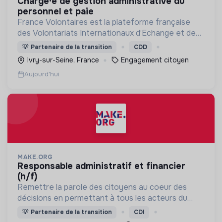
chargé·e de gestion administrative du
personnel et paie
France Volontaires est la plateforme française
des Volontariats Internationaux d’Echange et de
Solidarité.
💡
Partenaire de la transition
CDD
Ivry-sur-Seine, France
Engagement citoyen
Aujourd'hui
MAKE.ORG
responsable administratif et financier
(h/f)
Remettre la parole des citoyens au coeur des
décisions en permettant à tous les acteurs du
changement (citoyens, entreprises, institutions..)
💡
Partenaire de la transition
CDI
de collaborer grâce à une plateforme numérique