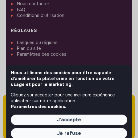
Nous contacter
FAQ
Conditions d'utilisation
RÉGLAGES
Langues ou régions
Plan du site
Paramètres des cookies
Nous utilisons des cookies pour être capable
d'améliorer la plateforme en fonction de votre
usage et pour le marketing.
SUIVEZ-NOUS
Cliquez sur accepter pour une meilleure expérience
utilisateur sur notre application.
Attention cette annonce a été publiée il y a
Paramètres des cookies.
plus de 60 jours (le 02/06/2026) et est sans
© 2026 jobs that makesense.
doute expirée ou non mise à jour.
J'accepte
Je refuse