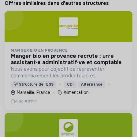
Offres similaires dans d'autres structures
MANGER BIO EN PROVENCE
manger bio en provence recrute : un·e
assistant·e administratif·ve et comptable
Nous avons pour objectif de représenter
commercialement les producteurs et
transformateurs BIO de la région SUD auprès des
💡
Structure de l’ESS
CDI
Alternance
collectivités afin d’introduire les produits BIO et
Marseille, France
Alimentation
LOCAUX dans les cantines.
Aujourd'hui