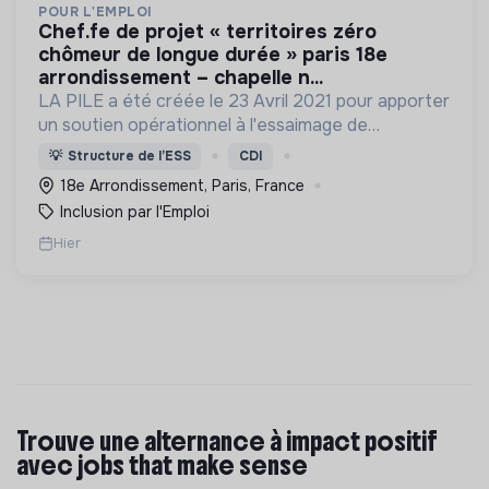
POUR L'EMPLOI
chef.fe de projet « territoires zéro
chômeur de longue durée » paris 18e
arrondissement – chapelle n...
LA PILE a été créée le 23 Avril 2021 pour apporter
un soutien opérationnel à l'essaimage de
l’expérimentation "Territoires Zéro Chômeur de
💡
Structure de l’ESS
CDI
Longue Durée" à Paris
18e Arrondissement, Paris, France
Inclusion par l'Emploi
Hier
Trouve une alternance à impact positif
avec jobs that make sense