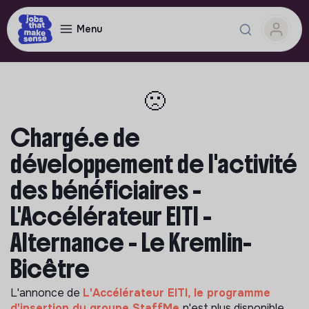
Menu
🙁
Chargé.e de
développement de l'activité
des bénéficiaires -
L'Accélérateur EITI -
Alternance - Le Kremlin-
Bicêtre
L'annonce de
L'Accélérateur EITI, le programme
d'insertion du groupe StaffMe
n'est plus disponible