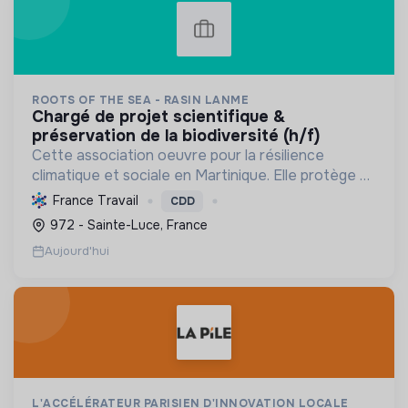
ROOTS OF THE SEA - RASIN LANME
chargé de projet scientifique &
préservation de la biodiversité (h/f)
Cette association oeuvre pour la résilience
climatique et sociale en Martinique. Elle protège et
restaure les écosystèmes marins et côtiers,
France Travail
CDD
sensibilise le public et mobilise les citoyens pour un
972 - Sainte-Luce, France
aven...
Aujourd'hui
L'ACCÉLÉRATEUR PARISIEN D'INNOVATION LOCALE