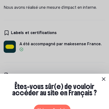
Nous avons réalisé une mesure d’impact en interne.
Labels et certifications
A été accompagné par makesense France.
Documents
Êtes-vous sûr(e) de vouloir
N'a pas encore communiqué de documents de
accéder au site en Français ?
transparence