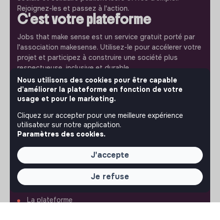
Rejoignez-les et passez à l'action.
C'est votre plateforme
Jobs that make sense est un service gratuit porté par
l'association makesense. Utilisez-le pour accélerer votre
projet et participez à construire une société plus
respectueuse, inclusive et durable.
Notre application mobile
Nous utilisons des cookies pour être capable
d'améliorer la plateforme en fonction de votre
Ne ratez jamais un message d’un recruteur. Recevez une
usage et pour le marketing.
notification et répondez simplement depuis l’app.
Cliquez sur accepter pour une meilleure expérience
utilisateur sur notre application.
iPhone
Android
Paramètres des cookies.
J'accepte
Je refuse
À PROPOS
La plateforme
Notre mission et notre impact
L'association makesense