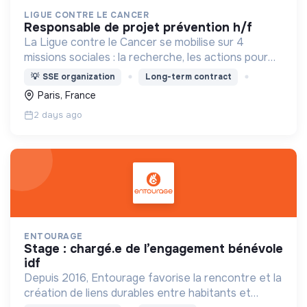
LIGUE CONTRE LE CANCER
responsable de projet prévention h/f
La Ligue contre le Cancer se mobilise sur 4
missions sociales : la recherche, les actions pour
les personnes malades, la prévention & promotion
💡
SSE organization
Long-term contract
du dépistage et l'étude & observatoire.
Paris, France
2 days ago
ENTOURAGE
stage : chargé.e de l’engagement bénévole
idf
Depuis 2016, Entourage favorise la rencontre et la
création de liens durables entre habitants et