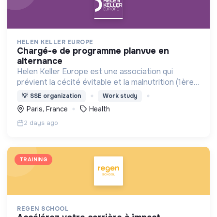
HELEN KELLER EUROPE
chargé-e de programme planvue en
alternance
Helen Keller Europe est une association qui
prévient la cécité évitable et la malnutrition (1ère
cause de cécité chez les enfants de moins de 5
💡
SSE organization
Work study
ans) en Afrique, en Asie et en France.
Paris, France
Health
2 days ago
TRAINING
REGEN SCHOOL