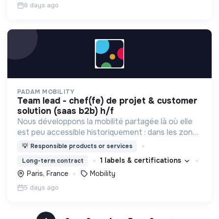
8 days ago
PADAM MOBILITY
team lead - chef(fe) de projet & customer
solution (saas b2b) h/f
Nous développons la mobilité partagée là où elle
est peu accessible historiquement : dans les zones
périurbaines et rurales, en heures creuses, pour
💡
Responsible products or services
les personnes à mobilité réduite.
1 labels & certifications
Long-term contract
Paris, France
Mobility
5 days ago