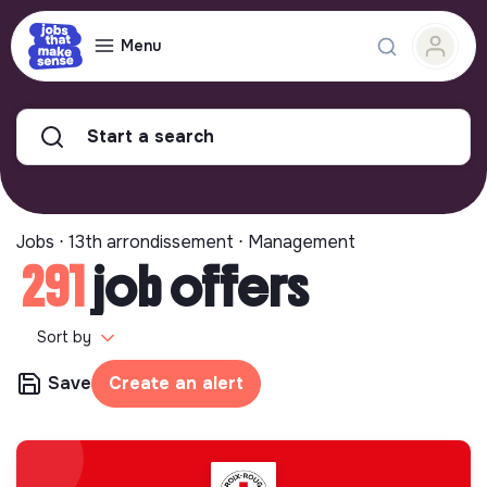
Menu
Start a search
Jobs ⋅ 13th arrondissement ⋅ Management
291
job offers
Sort by
Save
Create an alert