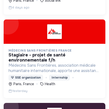
Paris, France
Social link
4 days ago
MÉDECINS SANS FRONTIÈRES FRANCE
stagiaire - projet de santé
environnementale f/h
Médecins Sans Frontières, association médicale
humanitaire internationale, apporte une assistance
médicale à des populations dont la vie est
💡
SSE organization
Internship
menacée.
Paris, France
Health
Yesterday