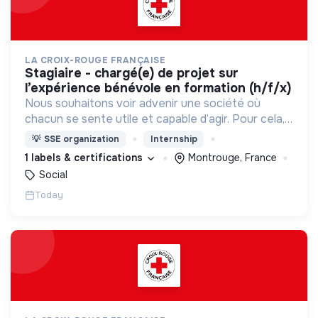
LA CROIX-ROUGE FRANÇAISE
stagiaire - chargé(e) de projet sur
l’expérience bénévole en formation (h/f/x)
Nous souhaitons voir advenir une société où
chacun se sente utile et capable d’agir. Pour cela,
nous proposons des moyens et des lieux
💡
SSE organization
Internship
d’engagement innovants et adaptés à tous.
1 labels & certifications
Montrouge, France
Social
Today