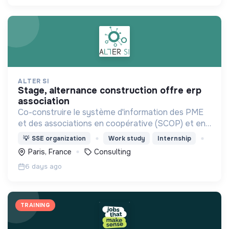
ALTER SI
stage, alternance construction offre erp
association
Co-construire le système d'information des PME
et des associations en coopérative (SCOP) et en
gouvernance partagée (Holacratie).
💡
SSE organization
Work study
Internship
Paris, France
Consulting
6 days ago
TRAINING