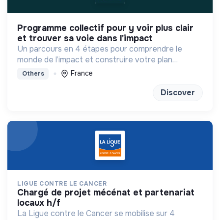
programme collectif pour y voir plus clair
et trouver sa voie dans l'impact
Un parcours en 4 étapes pour comprendre le
monde de l’impact et construire votre plan
d'actions à votre rythme avec les bons outils et la
France
Others
bonne méthode !
Discover
LIGUE CONTRE LE CANCER
chargé de projet mécénat et partenariat
locaux h/f
La Ligue contre le Cancer se mobilise sur 4