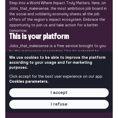
Step into a World Where Impact Truly Matters. Here, on
Jobs_that_makesense, the most ambitious job board in
the social and solidarity economy shares all the job
offers of the region’s impact ecosystem. Embrace the
opportunity to join us and take action for a better
tomorrow.
This is your platform
Jobs_that_makesense is a free service brought to you
by the makesense association. Use its potential to
accelerate your projects and contribute to building a
We use cookies to be able to improve the platform
according to your usage and for marketing
more respectful, inclusive and sustainable society.
Our mobile app
purposes.
Click accept for the best user experience on our app.
Get jobs that make sense on your phone so you never
Cookies parameters.
miss an opportunity.
I accept
iPhone
Android
I refuse