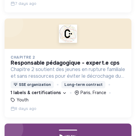
7 days ago
CHAPITRE 2
responsable pédagogique - expert.e cps
Chapitre 2 soutient des jeunes en rupture familiale
et sans ressources pour éviter le décrochage du
parcours d'insertion et le glissement vers
💡
SSE organization
Long-term contract
l'exclusion.
1 labels & certifications
Paris, France
Youth
8 days ago