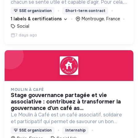
chacun se sente utile et capable d’agir. Pour cela,
nous proposons des moyens et des lieux
💡
SSE organization
Short-term contract
d’engagement innovants et adaptés à tous.
1 labels & certifications
Montrouge, France
Social
7 days ago
MOULIN À CAFÉ
stage gouvernance partagée et vie
associative : contribuez à transformer la
gouvernance d'un café as...
Le Moulin à Café est un café associatif, solidaire
et participatif qui permet de savourer un bon
repas, boire un verre, discuter, jouer aux échecs,
💡
SSE organization
Internship
profiter des spectacles, devenir bénévole…