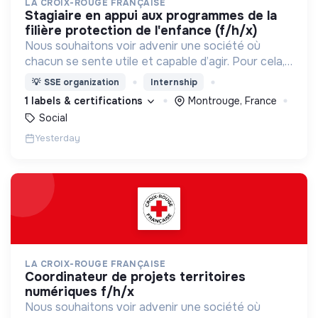
LA CROIX-ROUGE FRANÇAISE
stagiaire en appui aux programmes de la
filière protection de l'enfance (f/h/x)
Nous souhaitons voir advenir une société où
chacun se sente utile et capable d’agir. Pour cela,
nous proposons des moyens et des lieux
💡
SSE organization
Internship
d’engagement innovants et adaptés à tous.
1 labels & certifications
Montrouge, France
Social
Yesterday
LA CROIX-ROUGE FRANÇAISE
coordinateur de projets territoires
numériques f/h/x
Nous souhaitons voir advenir une société où