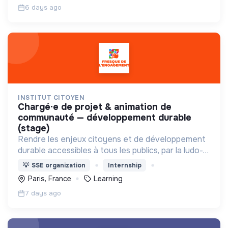
6 days ago
INSTITUT CITOYEN
chargé·e de projet & animation de
communauté — développement durable
(stage)
Rendre les enjeux citoyens et de développement
durable accessibles à tous les publics, par la ludo-
pédagogie.
💡
SSE organization
Internship
Paris, France
Learning
7 days ago