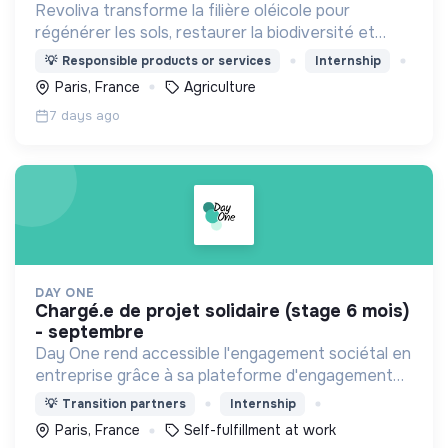
Revoliva transforme la filière oléicole pour
régénérer les sols, restaurer la biodiversité et
permettre la juste rémunération des producteurs.
💡
Responsible products or services
Internship
Paris, France
Agriculture
7 days ago
DAY ONE
chargé.e de projet solidaire (stage 6 mois)
- septembre
Day One rend accessible l'engagement sociétal en
entreprise grâce à sa plateforme d'engagement
solidaire regroupant des centaines d'associations
💡
Transition partners
Internship
et +1000 actions à impact social et
Paris, France
Self-fulfillment at work
environnemental !