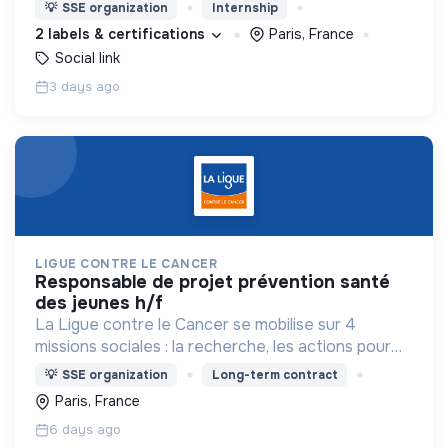
personnes en précarité.
💡
SSE organization
Internship
2 labels & certifications
Paris, France
Social link
3 days ago
LIGUE CONTRE LE CANCER
responsable de projet prévention santé
des jeunes h/f
La Ligue contre le Cancer se mobilise sur 4
missions sociales : la recherche, les actions pour
les personnes malades, la prévention & promotion
💡
SSE organization
Long-term contract
du dépistage et l'étude & observatoire.
Paris, France
6 days ago