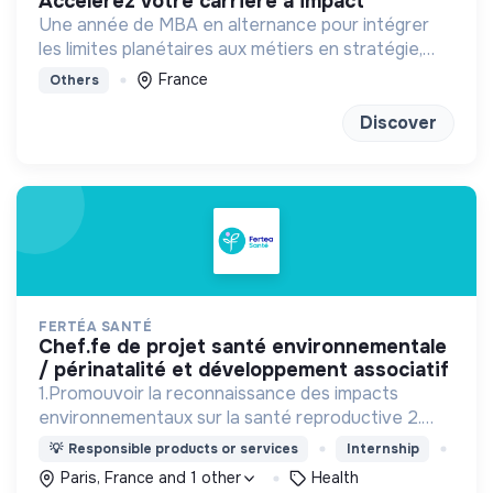
accélérez votre carrière à impact
Une année de MBA en alternance pour intégrer
les limites planétaires aux métiers en stratégie,
marketing, finance et achats
France
Others
Discover
FERTÉA SANTÉ
chef.fe de projet santé environnementale
/ périnatalité et développement associatif
1.Promouvoir la reconnaissance des impacts
environnementaux sur la santé reproductive 2.
Sensibiliser et prévenir. 3.Mobiliser : Agir ensemble
💡
Responsible products or services
Internship
face aux défis sanitaires et écologiques.
Paris, France and 1 other
Health