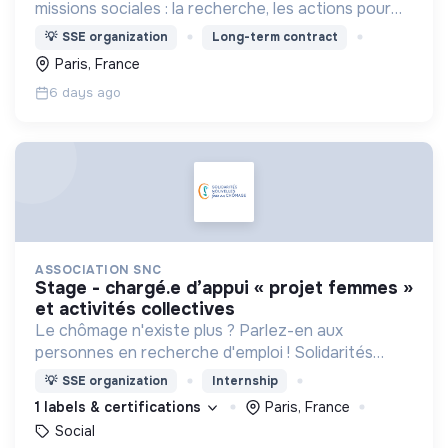
missions sociales : la recherche, les actions pour
les personnes malades, la prévention & promotion
💡
SSE organization
Long-term contract
du dépistage et l'étude & observatoire.
Paris, France
6 days ago
ASSOCIATION SNC
stage - chargé.e d’appui « projet femmes »
et activités collectives
Le chômage n'existe plus ? Parlez-en aux
personnes en recherche d'emploi ! Solidarités
nouvelles face au chômage propose un
💡
SSE organization
Internship
accompagnement bienveillant, gratuit,
1 labels & certifications
Paris, France
personnalisé et sans limite de temps.
Social