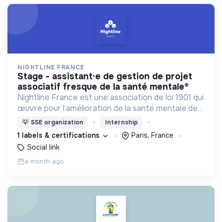
NIGHTLINE FRANCE
stage - assistant·e de gestion de projet
associatif fresque de la santé mentale®
Nightline France est une association de loi 1901 qui
œuvre pour l’amélioration de la santé mentale des
jeunes et en particulier des étudiant·e·s en
💡
SSE organization
Internship
agissant à l'échelle individuelle et collective.
1 labels & certifications
Paris, France
Social link
a month ago