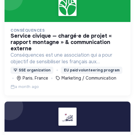
CONSÉQUENCES
service civique — chargé·e de projet «
rapport montagne » & communication
externe
Conséquences est une association qui a pour
objectif de sensibiliser les français aux
conséquences des changements climatiques dans
💡
SSE organization
EU paid volunteering program
tous les domaines de leur vie quotidienne, ceci à
Paris, France
Marketing / Communication
l'échelle locale.
a month ago