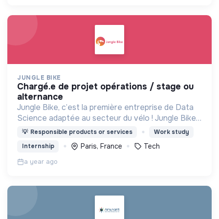
JUNGLE BIKE
chargé.e de projet opérations / stage ou
alternance
Jungle Bike, c’est la première entreprise de Data
Science adaptée au secteur du vélo ! Jungle Bike
révolutionne la mobilité durable pour les cyclistes
💡
Responsible products or services
Work study
en digitalisant la maintenance du cycle.
Paris, France
Tech
Internship
a year ago