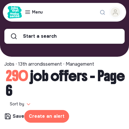
Menu
Start a search
Jobs ⋅ 13th arrondissement ⋅ Management
290
job offers - Page
6
Sort by
Save
Create an alert