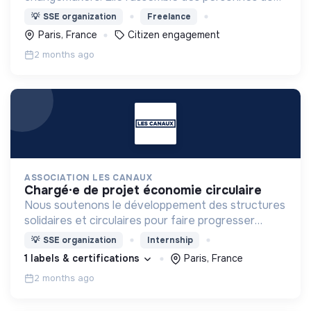
les parcours peuvent inspirer, orienter et aider à
💡
SSE organization
Freelance
agir, puis les qualifie grâce à une communauté de
Paris, France
Citizen engagement
curateurs.
2 months ago
ASSOCIATION LES CANAUX
chargé·e de projet économie circulaire
Nous soutenons le développement des structures
solidaires et circulaires pour faire progresser
l’économie engagée en favorisant la coopération
💡
SSE organization
Internship
entre les entreprises innovantes et les acteurs
1 labels & certifications
Paris, France
locaux.
2 months ago