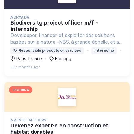
ADRYADA
biodiversity project officer m/f -
internship
Développer, financer et exploiter des solutions
basées sur la nature -NBS, à grande échelle, et au
niveau mondial, en se concentrant sur les projets
💡
Responsible products or services
Internship
de reboisement et de restauration des
Paris, France
Ecology
écosystèmes.
2 months ago
TRAINING
ARTS ET MÉTIERS
devenez expert·e en construction et
habitat durables