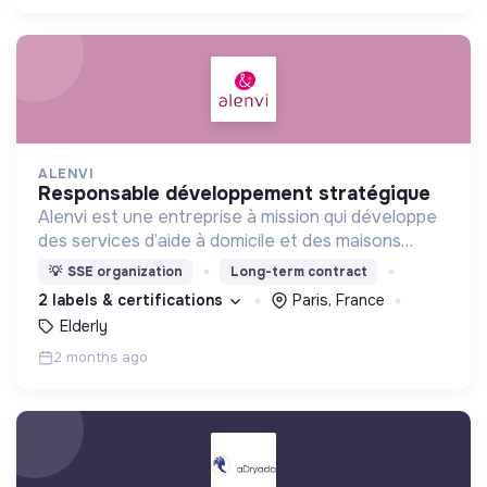
ALENVI
responsable développement stratégique
Alenvi est une entreprise à mission qui développe
des services d’aide à domicile et des maisons
partagées pour les personnes âgées en perte
💡
SSE organization
Long-term contract
d’autonomie.
2 labels & certifications
Paris, France
Elderly
2 months ago