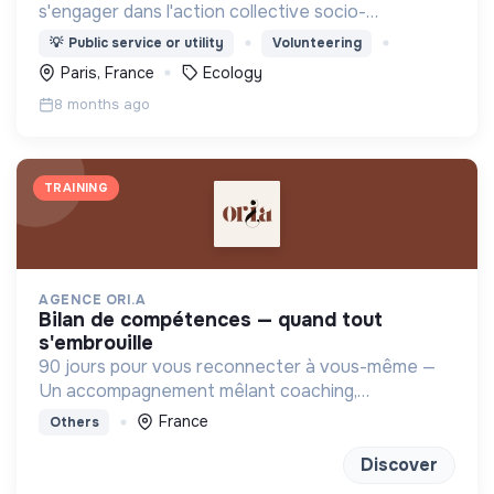
s'engager dans l'action collective socio-
environnementale.
💡
Public service or utility
Volunteering
Paris, France
Ecology
8 months ago
TRAINING
AGENCE ORI.A
bilan de compétences — quand tout
s'embrouille
90 jours pour vous reconnecter à vous-même —
Un accompagnement mêlant coaching,
sophrologie et outils introspectifs pour (re)trouver
France
Others
un projet qui vous ressemble
Discover