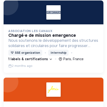
ASSOCIATION LES CANAUX
chargé·e de mission emergence
Nous soutenons le développement des structures
solidaires et circulaires pour faire progresser
l’économie engagée en favorisant la coopération
💡
SSE organization
Internship
entre les entreprises innovantes et les acteurs
1 labels & certifications
Paris, France
locaux.
2 months ago