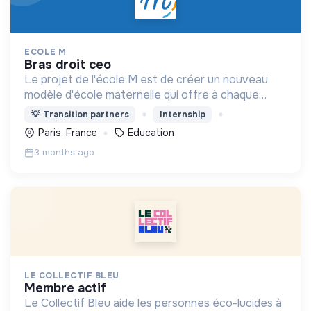
ECOLE M
bras droit ceo
Le projet de l'école M est de créer un nouveau
modèle d'école maternelle qui offre à chaque
enfant une éducation personnalisée et qui
💡
Transition partners
Internship
contribue à la réduction des inégalités scolaires.
Paris, France
Education
3 months ago
LE COLLECTIF BLEU
membre actif
Le Collectif Bleu aide les personnes éco-lucides à