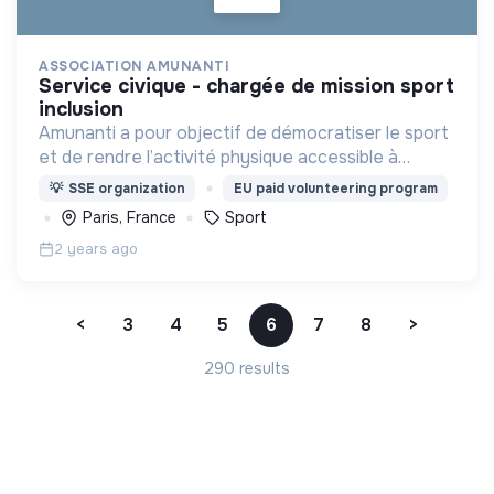
ASSOCIATION AMUNANTI
service civique - chargée de mission sport
inclusion
Amunanti a pour objectif de démocratiser le sport
et de rendre l’activité physique accessible à
tou.te.s dans un objectif de santé mentale et
💡
SSE organization
EU paid volunteering program
physique, d’épanouissement, d’égalité et
Paris, France
Sport
d'inclusion.
2 years ago
<
3
4
5
6
7
8
>
290 results