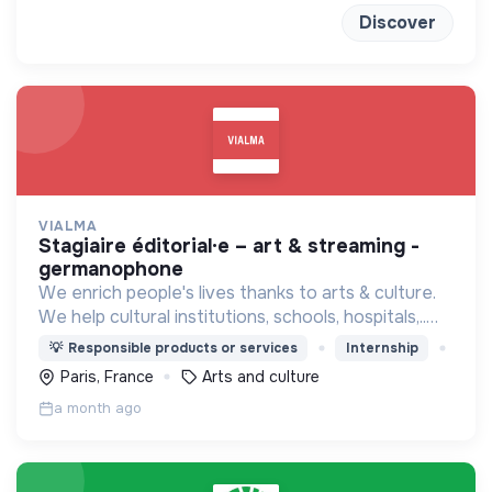
Discover
VIALMA
stagiaire éditorial·e – art & streaming -
germanophone
We enrich people's lives thanks to arts & culture.
We help cultural institutions, schools, hospitals,..
improve their audiences' well-being with curated
💡
Responsible products or services
Internship
programmes available through streaming.
Paris, France
Arts and culture
a month ago