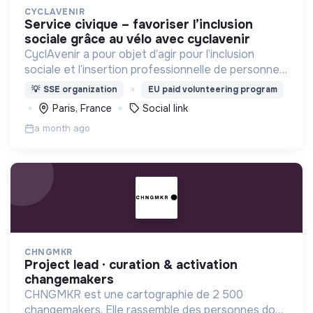
CYCLAVENIR
service civique – favoriser l’inclusion
sociale grâce au vélo avec cyclavenir
CyclAvenir a pour objet d’agir pour l’inclusion
sociale et l’insertion professionnelle de personnes
en situation de précarité et/ou d’exil par
💡
SSE organization
EU paid volunteering program
l’utilisation du vélo et l’accès à la culture.
Paris, France
Social link
a month ago
CHNGMKR
project lead · curation & activation
changemakers
CHNGMKR est une cartographie de 2 500
changemakers. Elle rassemble des personnes dont