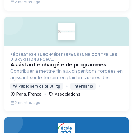
2 months ago
FÉDÉRATION EURO-MÉDITERRANÉENNE CONTRE LES
DISPARITIONS FORC...
assistant.e chargé.e de programmes
Contribuer à mettre fin aux disparitions forcées en
agissant sur le terrain, en plaidant auprès des
institutions internationales et en formant les
💡
Public service or utility
Internship
acteurs locaux.
Paris, France
Associations
2 months ago