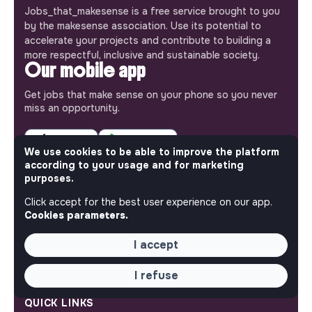
Jobs_that_makesense is a free service brought to you
by the makesense association. Use its potential to
accelerate your projects and contribute to building a
more respectful, inclusive and sustainable society.
Our mobile app
Get jobs that make sense on your phone so you never
miss an opportunity.
iPhone
Android
We use cookies to be able to improve the platform
according to your usage and for marketing
purposes.
Click accept for the best user experience on our app.
Cookies parameters.
ABOUT
More about Jobs
I accept
Our mission and impact
Makesense NGO
I refuse
QUICK LINKS