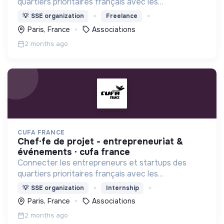
quartiers prioritaires français avec les
investisseurs, VCs ,incubateurs, business angels,
💡
SSE organization
Freelance
mentors, ..
Paris, France
Associations
2 months ago
CUFA FRANCE
chef·fe de projet - entrepreneuriat &
événements · cufa france
Connecter les entrepreneurs et startups des
quartiers prioritaires français avec les
investisseurs, VCs ,incubateurs, business angels,
💡
SSE organization
Internship
mentors, ..
Paris, France
Associations
2 months ago