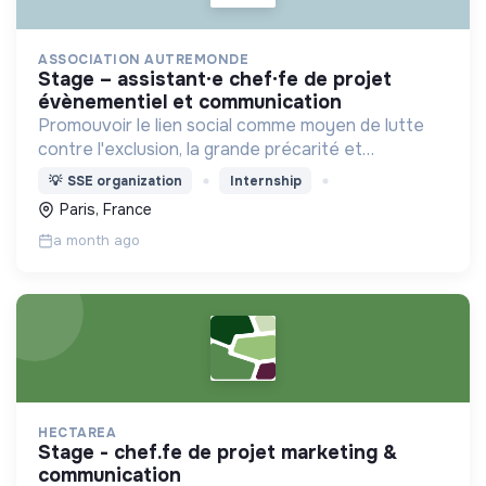
ASSOCIATION AUTREMONDE
stage – assistant·e chef·fe de projet
évènementiel et communication
Promouvoir le lien social comme moyen de lutte
contre l'exclusion, la grande précarité et
l'isolement
💡
SSE organization
Internship
Paris, France
a month ago
HECTAREA
stage - chef.fe de projet marketing &
communication