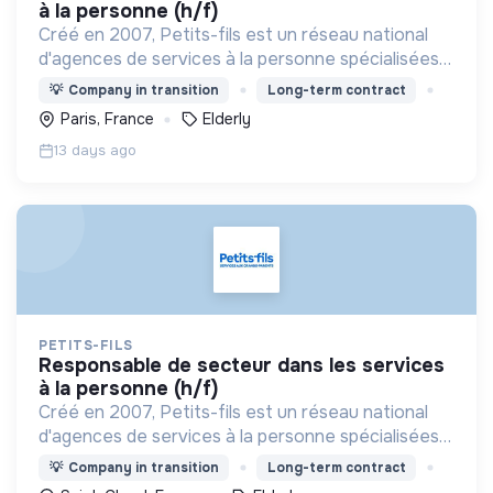
à la personne (h/f)
Créé en 2007, Petits-fils est un réseau national
d'agences de services à la personne spécialisées
dans l'aide à domicile pour les personnes âgées.
💡
Company in transition
Long-term contract
Paris, France
Elderly
13 days ago
PETITS-FILS
responsable de secteur dans les services
à la personne (h/f)
Créé en 2007, Petits-fils est un réseau national
d'agences de services à la personne spécialisées
dans l'aide à domicile pour les personnes âgées.
💡
Company in transition
Long-term contract