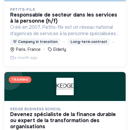
PETITS-FILS
responsable de secteur dans les services
à la personne (h/f)
Créé en 2007, Petits-fils est un réseau national
d'agences de services à la personne spécialisées
dans l'aide à domicile pour les personnes âgées.
💡
Company in transition
Long-term contract
Paris, France
Elderly
a month ago
TRAINING
KEDGE BUSINESS SCHOOL
devenez spécialiste de la finance durable
ou expert de la transformation des
organisations