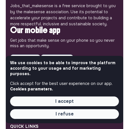
Jobs_that_makesense is a free service brought to you
by the makesense association. Use its potential to
accelerate your projects and contribute to building a
more respectful, inclusive and sustainable society.
Our mobile app
Get jobs that make sense on your phone so you never
miss an opportunity.
iPhone
Android
We use cookies to be able to improve the platform
according to your usage and for marketing
purposes.
Click accept for the best user experience on our app.
Cookies parameters.
ABOUT
I accept
More about Jobs
Our mission and impact
Makesense NGO
I refuse
QUICK LINKS