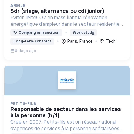
ARGILE
sdr (stage, alternance ou cdi junior)
Eviter 1MteCO2 en massifiant la rénovation
énergétique d'ampleur dans le secteur résidentiel,
grâce à l'IA
💡
Company in transition
Work study
Paris, France
Tech
Long-term contract
6 days ago
PETITS-FILS
responsable de secteur dans les services
à la personne (h/f)
Créé en 2007, Petits-fils est un réseau national
d'agences de services à la personne spécialisées