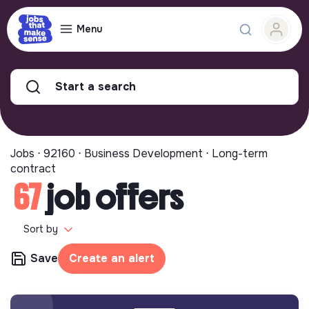
Menu
Start a search
Jobs ⋅ 92160 ⋅ Business Development ⋅ Long-term
contract
67
job offers
Sort by
Save
Create an alert