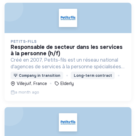
PETITS-FILS
responsable de secteur dans les services
à la personne (h/f)
Créé en 2007, Petits-fils est un réseau national
d'agences de services à la personne spécialisées
dans l'aide à domicile pour les personnes âgées.
💡
Company in transition
Long-term contract
Villejuif, France
Elderly
a month ago