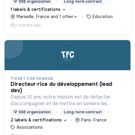
💡
SSE organization
Long-term contract
1 labels & certifications
Marseille, France and 1 other
Education
2 months ago
TICKET FOR CHANGE
directeur·rice du développement (lead
dev)
Depuis 10 ans, notre mission est de détecter,
d'accompagner et de mettre en lumière les
pionniers du monde de demain !
💡
SSE organization
Long-term contract
2 labels & certifications
Paris, France
Associations