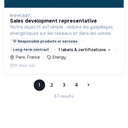
HIGHCAST
sales development representative
Notre objectif est simple : réduire les gaspillages
énergétiques sur les réseaux et dans les usines.
💡
Responsible products or services
1 labels & certifications
Long-term contract
Paris, France
Energy
18 days ago
1
2
3
4
>
67 results