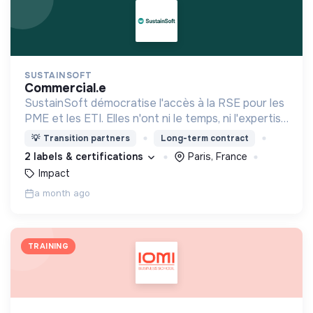
SUSTAINSOFT
commercial.e
SustainSoft démocratise l'accès à la RSE pour les
PME et les ETI. Elles n'ont ni le temps, ni l'expertise
pour répondre aux questions RSE de leurs clients
💡
Transition partners
Long-term contract
et employés ou des réglementations (CSRD...).
2 labels & certifications
Paris, France
Impact
a month ago
TRAINING