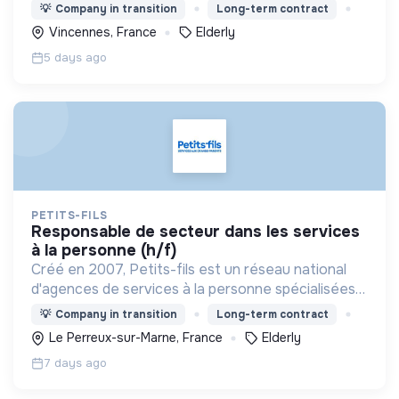
dans l'aide à domicile pour les personnes âgées.
💡
Company in transition
Long-term contract
Vincennes, France
Elderly
5 days ago
PETITS-FILS
responsable de secteur dans les services
à la personne (h/f)
Créé en 2007, Petits-fils est un réseau national
d'agences de services à la personne spécialisées
dans l'aide à domicile pour les personnes âgées.
💡
Company in transition
Long-term contract
Le Perreux-sur-Marne, France
Elderly
7 days ago