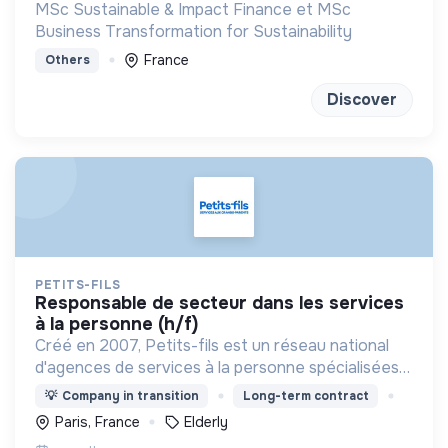
MSc Sustainable & Impact Finance et MSc
Business Transformation for Sustainability
France
Others
Discover
PETITS-FILS
responsable de secteur dans les services
à la personne (h/f)
Créé en 2007, Petits-fils est un réseau national
d'agences de services à la personne spécialisées
dans l'aide à domicile pour les personnes âgées.
💡
Company in transition
Long-term contract
Paris, France
Elderly