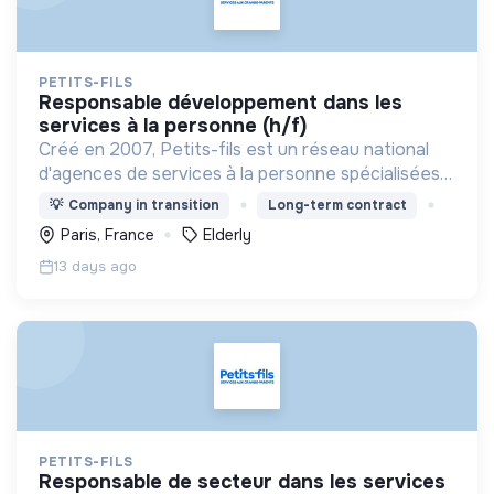
PETITS-FILS
responsable développement dans les
services à la personne (h/f)
Créé en 2007, Petits-fils est un réseau national
d'agences de services à la personne spécialisées
dans l'aide à domicile pour les personnes âgées.
💡
Company in transition
Long-term contract
Paris, France
Elderly
13 days ago
PETITS-FILS
responsable de secteur dans les services