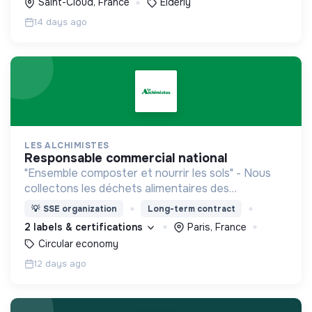
Saint-Cloud, France
Elderly
14 days ago
LES ALCHIMISTES
responsable commercial national
"Ensemble composter et nourrir les sols" - Nous
collectons les déchets alimentaires des
professionnels et des ménages et les valorisons
💡
SSE organization
Long-term contract
en compost
2 labels & certifications
Paris, France
Circular economy
12 days ago