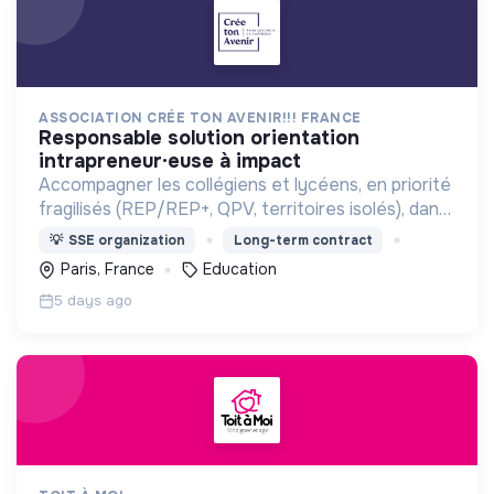
ASSOCIATION CRÉE TON AVENIR!!! FRANCE
responsable solution orientation
intrapreneur·euse à impact
Accompagner les collégiens et lycéens, en priorité
fragilisés (REP/REP+, QPV, territoires isolés), dans
la construction de leurs projets d’orientation.
💡
SSE organization
Long-term contract
Paris, France
Education
5 days ago