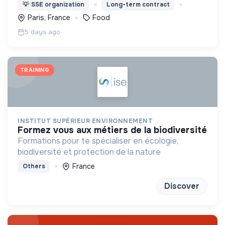
tous les territoires.
💡
SSE organization
Long-term contract
Paris, France
Food
5 days ago
TRAINING
INSTITUT SUPÉRIEUR ENVIRONNEMENT
formez vous aux métiers de la biodiversité
Formations pour te spécialiser en écologie,
biodiversité et protection de la nature
France
Others
Discover