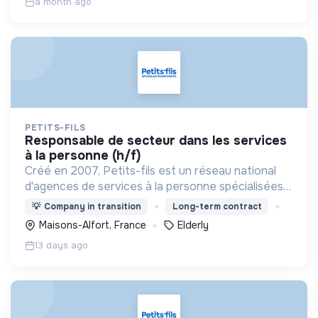
a month ago
PETITS-FILS
responsable de secteur dans les services
à la personne (h/f)
Créé en 2007, Petits-fils est un réseau national
d'agences de services à la personne spécialisées
dans l'aide à domicile pour les personnes âgées.
💡
Company in transition
Long-term contract
Maisons-Alfort, France
Elderly
13 days ago