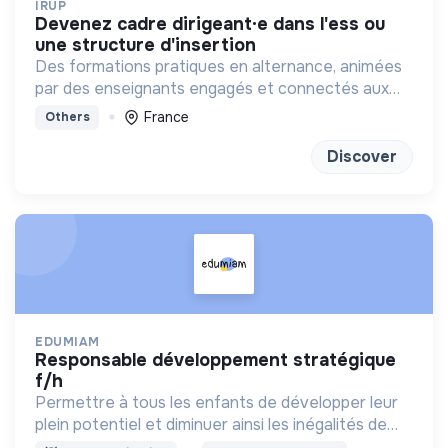
IRUP
devenez cadre dirigeant·e dans l'ess ou
une structure d'insertion
Des formations pratiques en alternance, animées
par des enseignants engagés et connectés aux
réalités sociales, basées sur la coopération et
France
Others
l’innovation.
Discover
EDUMIAM
responsable développement stratégique
f/h
Permettre à tous les enfants de développer leur
plein potentiel et diminuer ainsi les inégalités de
destin...rien que ça !