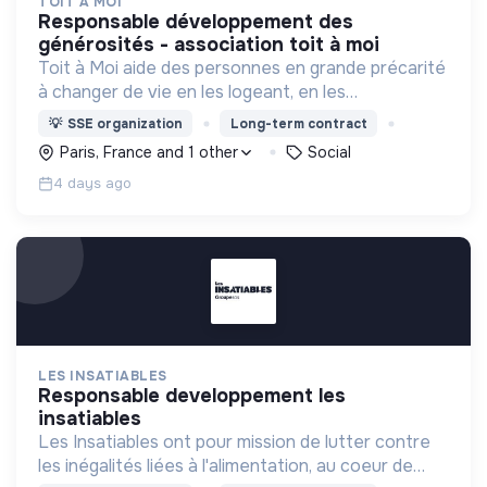
TOIT À MOI
responsable développement des
générosités - association toit à moi
Toit à Moi aide des personnes en grande précarité
à changer de vie en les logeant, en les
accompagnant pour résoudre leurs
💡
SSE organization
Long-term contract
problématiques, et en créant du lien social pour
Paris, France and 1 other
Social
sortir de l'exclusion.
4 days ago
LES INSATIABLES
responsable developpement les
insatiables
Les Insatiables ont pour mission de lutter contre
les inégalités liées à l'alimentation, au coeur de