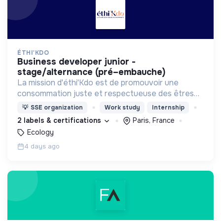
ÉTHI'KDO
business developer junior -
stage/alternance (pré–embauche)
La mission d'éthi'Kdo est de promouvoir une
consommation juste et respectueuse des êtres
vivants et de la planète
💡
SSE organization
Work study
Internship
2 labels & certifications
Paris, France
Ecology
4 days ago