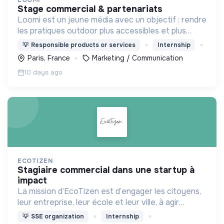
stage commercial & partenariats
Loomi est un jeune média avec un objectif : rendre
les pratiques outdoor plus accessibles et plus
responsables.
💡
Responsible products or services
Internship
Paris, France
Marketing / Communication
10 days ago
ECOTIZEN
stagiaire commercial dans une startup à
impact
La mission d’EcoTizen est d’engager les citoyens,
leur entreprise, leur école et leur ville, à agir
collectivement pour la transition écologique grâce
💡
SSE organization
Internship