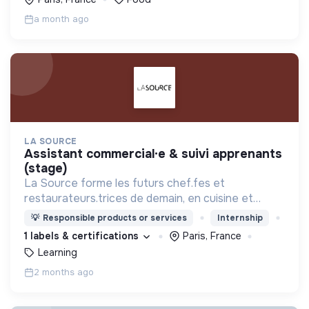
a month ago
LA SOURCE
assistant commercial·e & suivi apprenants
(stage)
La Source forme les futurs chef.fes et
restaurateurs.trices de demain, en cuisine et
pâtisserie, à Paris, Bordeaux, Toulouse.
💡
Responsible products or services
Internship
1 labels & certifications
Paris, France
Learning
2 months ago