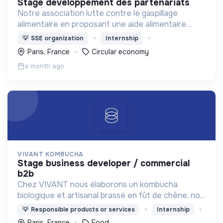
stage développement des partenariats
Notre association lutte contre le gaspillage
alimentaire en proposant une aide alimentaire
durable pour les étudiants en situation de
💡
SSE organization
Internship
précarité.
Paris, France
Circular economy
a month ago
VIVANT KOMBUCHA
stage business developer / commercial
b2b
Chez VIVANT nous élaborons un kombucha
biologique et artisanal brassé en fût de chêne, non
filtré ni pasteurisé, à partir d'ingrédients bruts et
💡
Responsible products or services
Internship
sourcés.
Paris, France
Food