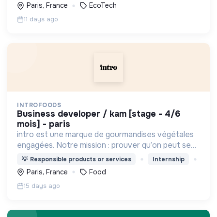
à un parcours guidé et immersif.
Paris, France
EcoTech
11 days ago
INTROFOODS
business developer / kam [stage - 4/6
mois] - paris
intro est une marque de gourmandises végétales
engagées. Notre mission : prouver qu’on peut se
faire plaisir sans compromis.
💡
Responsible products or services
Internship
Paris, France
Food
15 days ago