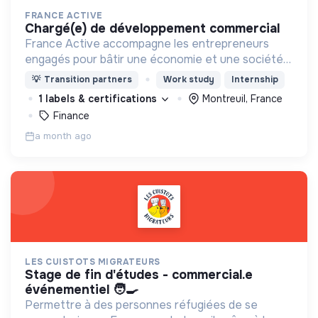
FRANCE ACTIVE
chargé(e) de développement commercial
France Active accompagne les entrepreneurs
engagés pour bâtir une économie et une société
plus inclusive et plus durable.
💡
Transition partners
Work study
Internship
1 labels & certifications
Montreuil, France
Finance
a month ago
LES CUISTOTS MIGRATEURS
stage de fin d'études - commercial.e
événementiel 🧑‍🍳
Permettre à des personnes réfugiées de se