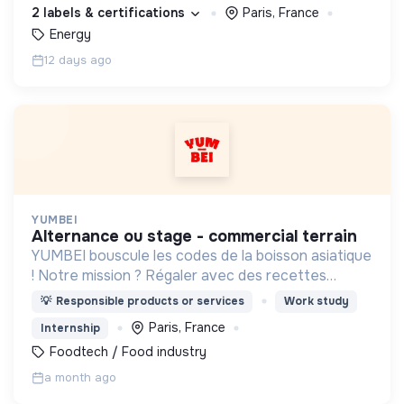
plus intelligente et plus accessible.
2 labels & certifications
Paris, France
Energy
12 days ago
YUMBEI
alternance ou stage - commercial terrain
YUMBEI bouscule les codes de la boisson asiatique
! Notre mission ? Régaler avec des recettes
innovantes, plus saines et responsables.
💡
Responsible products or services
Work study
Paris, France
Internship
Foodtech / Food industry
a month ago