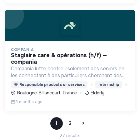
COMPANIA
stagiaire care & opérations (h/f) —
compania
Compania lutte contre l'isolement des seniors en
les connectant à des particuliers cherchant des
services du quotidien. Une plateforme qui recrée
💡
Responsible products or services
Internship
du lien intergénérationnel à chaque mission.
Boulogne-Billancourt, France
Elderly
3 months ago
1
2
>
27 results