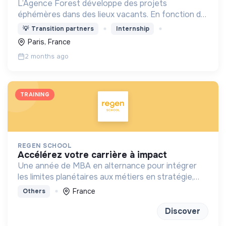
L’Agence Forest développe des projets
éphémères dans des lieux vacants. En fonction du
contexte, elle élabore des programmations
💡
Transition partners
Internship
diversifiées : événementiel, activités à impact,
Paris, France
accueil du public...
2 months ago
TRAINING
REGEN SCHOOL
accélérez votre carrière à impact
Une année de MBA en alternance pour intégrer
les limites planétaires aux métiers en stratégie,
marketing, finance et achats
France
Others
Discover