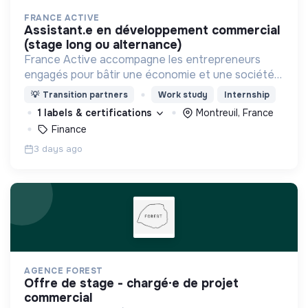
FRANCE ACTIVE
assistant.e en développement commercial
(stage long ou alternance)
France Active accompagne les entrepreneurs
engagés pour bâtir une économie et une société
plus inclusive et plus durable.
💡
Transition partners
Work study
Internship
1 labels & certifications
Montreuil, France
Finance
3 days ago
AGENCE FOREST
offre de stage - chargé·e de projet
commercial