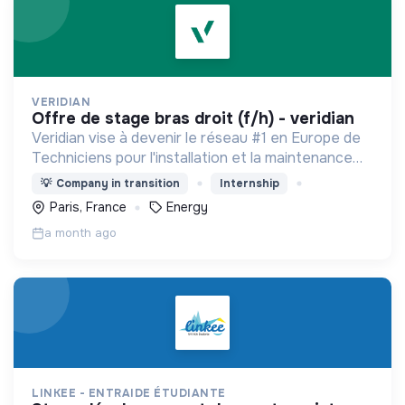
VERIDIAN
offre de stage bras droit (f/h) - veridian
Veridian vise à devenir le réseau #1 en Europe de
Techniciens pour l'installation et la maintenance
des panneaux solaires et des bornes de recharge
💡
Company in transition
Internship
pour véhicules électriques.
Paris, France
Energy
a month ago
LINKEE - ENTRAIDE ÉTUDIANTE