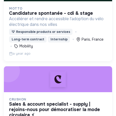
MOTTO
candidature spontanée - cdi & stage
Accélérer et rendre accessible l'adoption du vélo
électrique dans nos villes
💡
Responsible products or services
Paris, France
Long-term contract
Internship
Mobility
a year ago
CRUSHON
sales & account specialist - supply |
rejoins-nous pour démocratiser la mode
circulaire ⚡