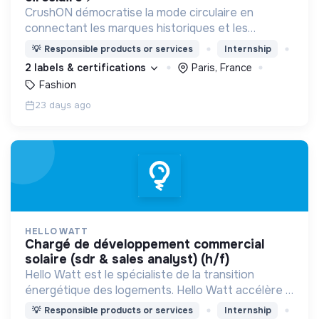
CrushON démocratise la mode circulaire en
connectant les marques historiques et les
détaillants aux professionnels de la mode de
💡
Responsible products or services
Internship
seconde main, pour développer leur propre offre
2 labels & certifications
Paris, France
de mode circulaire.
Fashion
23 days ago
HELLO WATT
chargé de développement commercial
solaire (sdr & sales analyst) (h/f)
Hello Watt est le spécialiste de la transition
énergétique des logements. Hello Watt accélère la
transition énergétique en la rendant plus simple,
💡
Responsible products or services
Internship