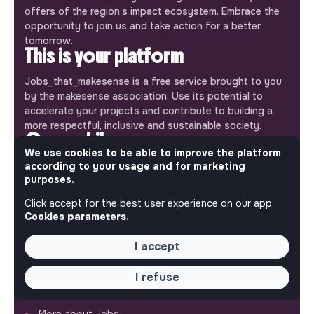
offers of the region’s impact ecosystem. Embrace the
opportunity to join us and take action for a better
tomorrow.
This is your platform
Jobs_that_makesense is a free service brought to you
by the makesense association. Use its potential to
accelerate your projects and contribute to building a
more respectful, inclusive and sustainable society.
Our mobile app
We use cookies to be able to improve the platform
Get jobs that make sense on your phone so you never
according to your usage and for marketing
miss an opportunity.
purposes.
Click accept for the best user experience on our app.
iPhone
Android
Cookies parameters.
I accept
I refuse
ABOUT
More about Jobs