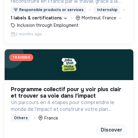
reconstruire en France par le travail, grâce à la
cuisine et montrer un visage positif et différent de
💡
Responsible products or services
Internship
la migration.
1 labels & certifications
Montreuil, France
Inclusion through Employment
2 months ago
TRAINING
programme collectif pour y voir plus clair
et trouver sa voie dans l'impact
Un parcours en 4 étapes pour comprendre le
monde de l’impact et construire votre plan
d'actions à votre rythme avec les bons outils et la
France
Others
bonne méthode !
Discover