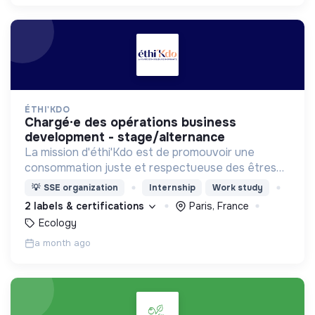
ÉTHI'KDO
chargé·e des opérations business
development - stage/alternance
La mission d'éthi'Kdo est de promouvoir une
consommation juste et respectueuse des êtres
vivants et de la planète
💡
SSE organization
Internship
Work study
2 labels & certifications
Paris, France
Ecology
a month ago