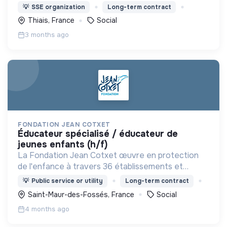
épanouissement, en travaillant avec les acteurs
💡
SSE organization
Long-term contract
locaux et les familles.
Thiais, France
Social
3 months ago
FONDATION JEAN COTXET
éducateur spécialisé / éducateur de
jeunes enfants (h/f)
La Fondation Jean Cotxet œuvre en protection
de l'enfance à travers 36 établissements et
services, et 1 000 collaborateurs accompagnant
💡
Public service or utility
Long-term contract
chaque année 4 000 jeunes.
Saint-Maur-des-Fossés, France
Social
4 months ago