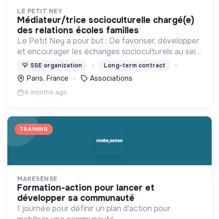
LE PETIT NEY
médiateur/trice socioculturelle chargé(e)
des relations écoles familles
Le Petit Ney a pour but : De favoriser, développer
et encourager les échanges socioculturels au sein
d’une population aux cultures variées.
💡
SSE organization
Long-term contract
Paris, France
Associations
4 months ago
TRAINING
MAKESENSE
formation-action pour lancer et
développer sa communauté
1 journée pour définir un plan d'action pour