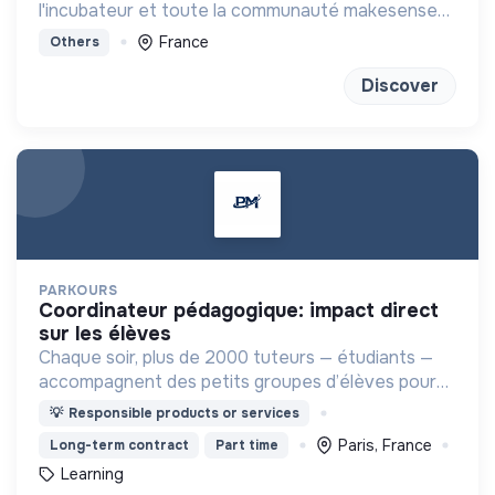
l'incubateur et toute la communauté makesense
pour se projeter dans l'aventure entrepreneuriale.
France
Others
Discover
PARKOURS
coordinateur pédagogique: impact direct
sur les élèves
Chaque soir, plus de 2000 tuteurs — étudiants —
accompagnent des petits groupes d’élèves pour
les aider à progresser, s’épanouir et redonner du
💡
Responsible products or services
sens à leurs apprentissages
Paris, France
Long-term contract
Part time
Learning