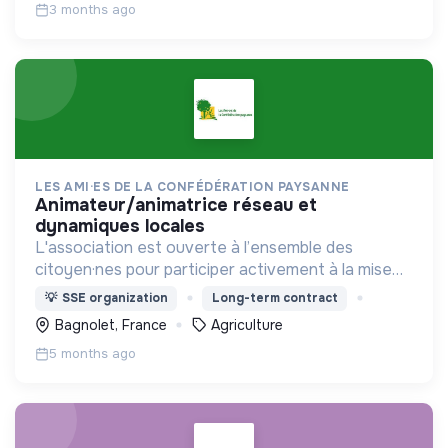
3 months ago
LES AMI·ES DE LA CONFÉDÉRATION PAYSANNE
animateur/animatrice réseau et
dynamiques locales
L'association est ouverte à l’ensemble des
citoyen·nes pour participer activement à la mise
en place d’une agriculture paysanne,
💡
SSE organization
Long-term contract
respectueuse du vivant.
Bagnolet, France
Agriculture
5 months ago