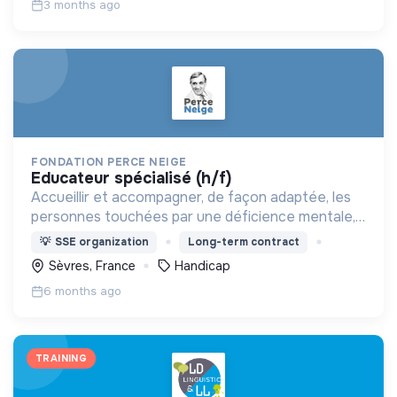
3 months ago
FONDATION PERCE NEIGE
educateur spécialisé (h/f)
Accueillir et accompagner, de façon adaptée, les
personnes touchées par une déficience mentale,
un handicap physique ou psychique
💡
SSE organization
Long-term contract
Sèvres, France
Handicap
6 months ago
TRAINING