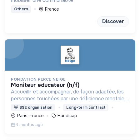
mobiliser une communauté
France
Others
Discover
FONDATION PERCE NEIGE
moniteur educateur (h/f)
Accueillir et accompagner, de façon adaptée, les
personnes touchées par une déficience mentale,
un handicap physique ou psychique
💡
SSE organization
Long-term contract
Paris, France
Handicap
4 months ago