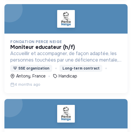
FONDATION PERCE NEIGE
moniteur educateur (h/f)
Accueillir et accompagner, de façon adaptée, les
personnes touchées par une déficience mentale,
un handicap physique ou psychique
💡
SSE organization
Long-term contract
Antony, France
Handicap
4 months ago