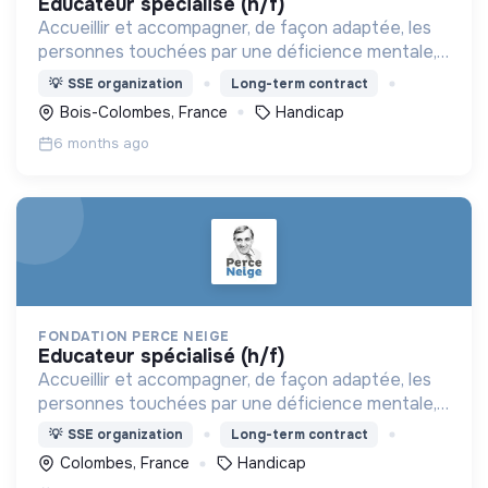
educateur spécialisé (h/f)
Accueillir et accompagner, de façon adaptée, les
personnes touchées par une déficience mentale,
un handicap physique ou psychique
💡
SSE organization
Long-term contract
Bois-Colombes, France
Handicap
6 months ago
FONDATION PERCE NEIGE
educateur spécialisé (h/f)
Accueillir et accompagner, de façon adaptée, les
personnes touchées par une déficience mentale,
un handicap physique ou psychique
💡
SSE organization
Long-term contract
Colombes, France
Handicap