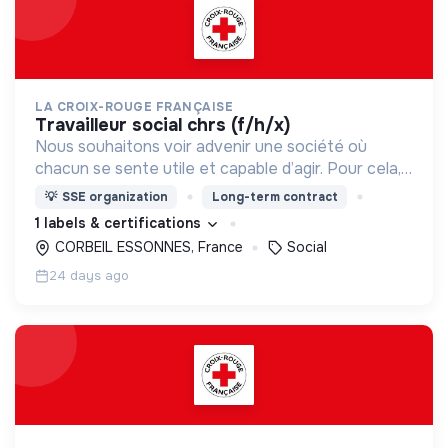
LA CROIX-ROUGE FRANÇAISE
travailleur social chrs (f/h/x)
Nous souhaitons voir advenir une société où
chacun se sente utile et capable d’agir. Pour cela,
nous proposons des moyens et des lieux
💡
SSE organization
Long-term contract
d’engagement innovants et adaptés à tous.
1 labels & certifications
CORBEIL ESSONNES, France
Social
24 days ago