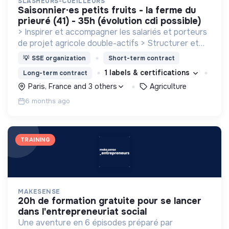
SLASHEURS-CUEILLEURS
saisonnier·es petits fruits - la ferme du
prieuré (41) - 35h (évolution cdi possible)
> Inspirer et accompagner les salariés et porteurs
de projet agricole double-actifs > Structurer et
diffuser des opportunités agricoles à temps partiel
💡
SSE organization
Short-term contract
via la micro-association ou le salariat
1 labels & certifications
Long-term contract
Paris, France and 3 others
Agriculture
6 months ago
TRAINING
MAKESENSE
20h de formation gratuite pour se lancer
dans l'entrepreneuriat social
Une aventure en 6 épisodes préparé par