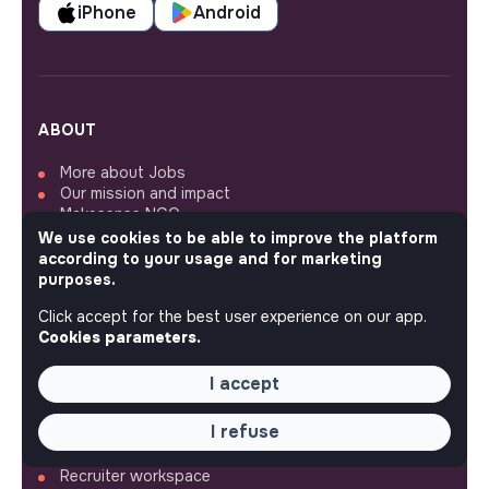
iPhone
Android
ABOUT
More about Jobs
Our mission and impact
Makesense NGO
We use cookies to be able to improve the platform
according to your usage and for marketing
QUICK LINKS
purposes.
All jobs
Click accept for the best user experience on our app.
Train for impact
Cookies parameters.
Media
Community
I accept
Post a job
Login
I refuse
Create an account
Edit my profile
Recruiter workspace