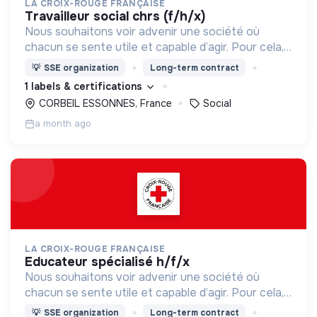
LA CROIX-ROUGE FRANÇAISE
travailleur social chrs (f/h/x)
Nous souhaitons voir advenir une société où
chacun se sente utile et capable d’agir. Pour cela,
nous proposons des moyens et des lieux
💡
SSE organization
Long-term contract
d’engagement innovants et adaptés à tous.
1 labels & certifications
CORBEIL ESSONNES, France
Social
a month ago
LA CROIX-ROUGE FRANÇAISE
educateur spécialisé h/f/x
Nous souhaitons voir advenir une société où
chacun se sente utile et capable d’agir. Pour cela,
nous proposons des moyens et des lieux
💡
SSE organization
Long-term contract