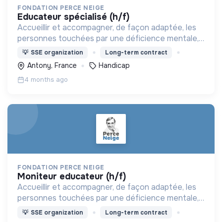
FONDATION PERCE NEIGE
educateur spécialisé (h/f)
Accueillir et accompagner, de façon adaptée, les
personnes touchées par une déficience mentale,
un handicap physique ou psychique
💡
SSE organization
Long-term contract
Antony, France
Handicap
4 months ago
FONDATION PERCE NEIGE
moniteur educateur (h/f)
Accueillir et accompagner, de façon adaptée, les
personnes touchées par une déficience mentale,
un handicap physique ou psychique
💡
SSE organization
Long-term contract