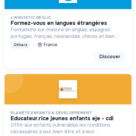
LINGUISTIC DÉCLIC
formez-vous en langues étrangères
Formations sur-mesure en anglais, espagnol,
portugais, français, néerlandais, chinois et bien
d'autres à distance ou en présentiel
France
Others
Discover
PLANÈTE ENFANTS & DÉVELOPPEMENT
educateur.rice jeunes enfants eje - cdi
Offrir aux enfants vulnérables les conditions
nécessaires à leur bien-être et à leur