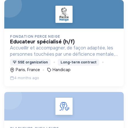
FONDATION PERCE NEIGE
educateur spécialisé (h/f)
Accueillir et accompagner, de façon adaptée, les
personnes touchées par une déficience mentale,
un handicap physique ou psychique
💡
SSE organization
Long-term contract
Paris, France
Handicap
4 months ago