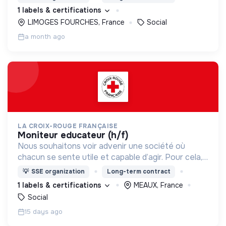
d’engagement innovants et adaptés à tous.
1 labels & certifications
LIMOGES FOURCHES, France
Social
a month ago
LA CROIX-ROUGE FRANÇAISE
moniteur educateur (h/f)
Nous souhaitons voir advenir une société où
chacun se sente utile et capable d’agir. Pour cela,
nous proposons des moyens et des lieux
💡
SSE organization
Long-term contract
d’engagement innovants et adaptés à tous.
1 labels & certifications
MEAUX, France
Social
15 days ago