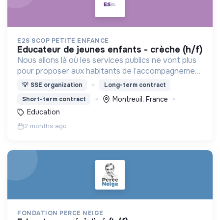
E2S SCOP PETITE ENFANCE
educateur de jeunes enfants - crèche (h/f)
Nous allons là où les services publics ne vont plus
pour proposer aux habitants de l’accompagnement
des territoires des solutions en matière de petite
💡
SSE organization
Long-term contract
enfance et d’insertion professionnelle.
Montreuil, France
Short-term contract
Education
2 months ago
FONDATION PERCE NEIGE