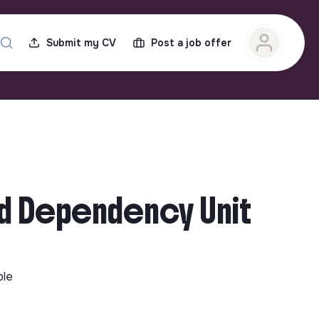
Submit my CV
Post a job offer
and Dependency Unit
ble