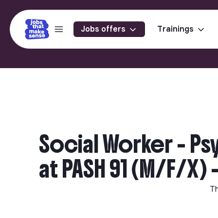
Jobs offers
Trainings
Social Worker - Ps
at PASH 91 (M/F/X) 
Th