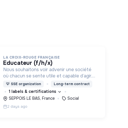
LA CROIX-ROUGE FRANÇAISE
educateur (f/h/x)
Nous souhaitons voir advenir une société
où chacun se sente utile et capable d’agir.
Pour cela, nous proposons des moyens et
💡
SSE organization
Long-term contract
des lieux d’engagement innovants et
1 labels & certifications
adaptés à tous.
SEPPOIS LE BAS, France
Social
2 days ago