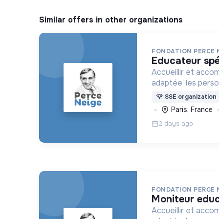
Similar offers in other organizations
FONDATION PERCE 
educateur spé
Accueillir et acco
adaptée, les pers
déficience mental
💡
SSE organization
ou psychique
Paris, France
2 days ago
FONDATION PERCE 
moniteur edu
Accueillir et acco