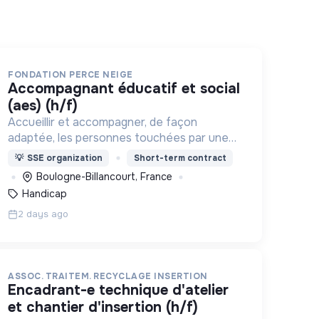
FONDATION PERCE NEIGE
accompagnant éducatif et social
(aes) (h/f)
Accueillir et accompagner, de façon
adaptée, les personnes touchées par une
déficience mentale, un handicap physique
💡
SSE organization
Short-term contract
ou psychique
Boulogne-Billancourt, France
Handicap
2 days ago
ASSOC. TRAITEM. RECYCLAGE INSERTION
encadrant-e technique d'atelier
et chantier d'insertion (h/f)