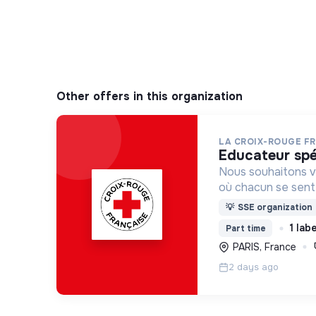
Other offers in this organization
LA CROIX-ROUGE F
educateur spé
Nous souhaitons v
où chacun se sente 
Pour cela, nous p
💡
SSE organization
des lieux d’engag
1 lab
Part time
adaptés à tous.
PARIS, France
2 days ago