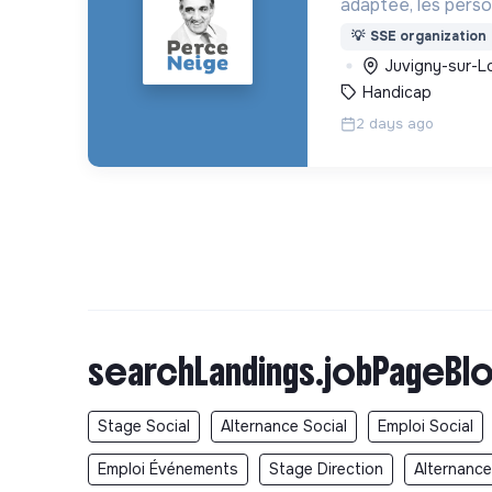
adaptée, les pers
déficience mental
💡
SSE organization
ou psychique
Juvigny-sur-Lo
Handicap
2 days ago
searchLandings.jobPageBlo
Stage Social
Alternance Social
Emploi Social
Emploi Événements
Stage Direction
Alternance