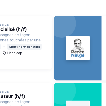
NEIGE
cialisé (h/f)
mpagner, de façon
onnes touchées par une
e, un handicap physique
Short-term contract
Handicap
NEIGE
cateur (h/f)
mpagner, de façon