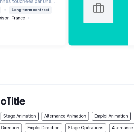
onnes touchées par une
e, un handicap physique
Long-term contract
ison, France
cTitle
Stage Animation
Alternance Animation
Emploi Animation
 Direction
Emploi Direction
Stage Opérations
Alternance