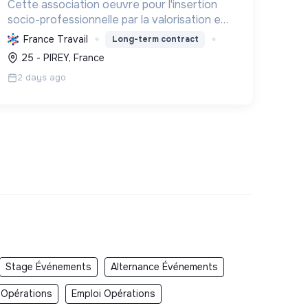
Cette association oeuvre pour l'insertion
socio-professionnelle par la valorisation et
le recyclage d'objets, le blanchissage et la
France Travail
Long-term contract
sensibilisation environnementale,
25 - PIREY, France
promouvant l'économie circulaire e...
2 days ago
Stage Événements
Alternance Événements
 Opérations
Emploi Opérations