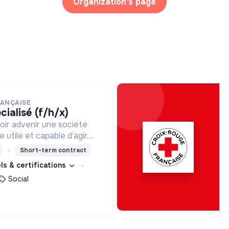
Organization's page
RANÇAISE
cialisé (f/h/x)
oir advenir une société
utile et capable d’agir.
roposons des moyens et
Short-term contract
ement innovants et
els & certifications
Social