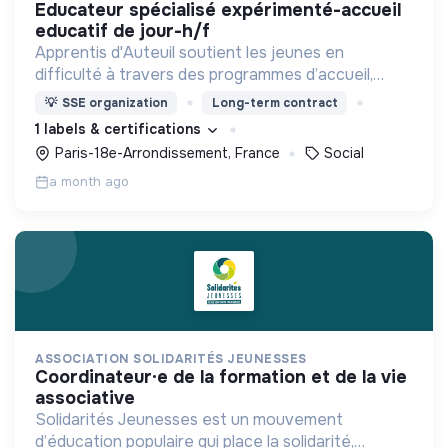
educateur spécialisé expérimenté-accueil
educatif de jour-h/f
Apprentis d'Auteuil soutient les jeunes en
difficulté à travers des programmes d’accueil,
d’éducation, de formation et d’insertion pour leur
💡
SSE organization
Long-term contract
permettre de devenir des hommes et des femmes
1 labels & certifications
debout.
Paris-18e-Arrondissement, France
Social
a month ago
ASSOCIATION SOLIDARITÉS JEUNESSES
coordinateur·e de la formation et de la vie
associative
Solidarités Jeunesses est un mouvement
d’éducation populaire qui place la solidarité,