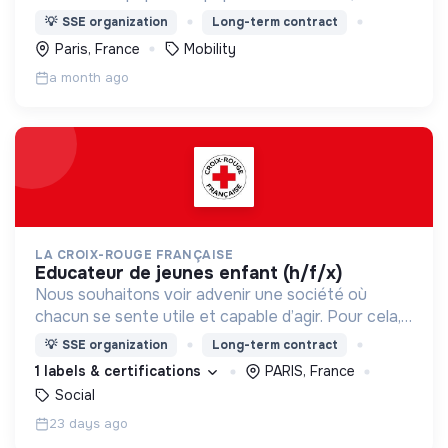
l’engagement bénévole et la volonté politique au
💡
SSE organization
Long-term contract
cœur de son projet.
Paris, France
Mobility
a month ago
LA CROIX-ROUGE FRANÇAISE
educateur de jeunes enfant (h/f/x)
Nous souhaitons voir advenir une société où
chacun se sente utile et capable d’agir. Pour cela,
nous proposons des moyens et des lieux
💡
SSE organization
Long-term contract
d’engagement innovants et adaptés à tous.
1 labels & certifications
PARIS, France
Social
23 days ago