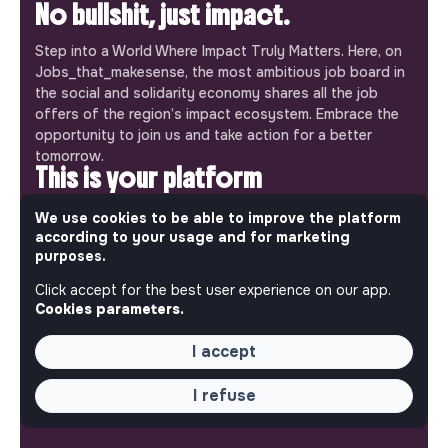
No bullshit, just impact.
Step into a World Where Impact Truly Matters. Here, on
Jobs_that_makesense, the most ambitious job board in
the social and solidarity economy shares all the job
offers of the region’s impact ecosystem. Embrace the
opportunity to join us and take action for a better
tomorrow.
This is your platform
Jobs_that_makesense is a free service brought to you
We use cookies to be able to improve the platform
by the makesense association. Use its potential to
according to your usage and for marketing
purposes.
accelerate your projects and contribute to building a
more respectful, inclusive and sustainable society.
Click accept for the best user experience on our app.
Our mobile app
Cookies parameters.
Get jobs that make sense on your phone so you never
I accept
miss an opportunity.
I refuse
iPhone
Android