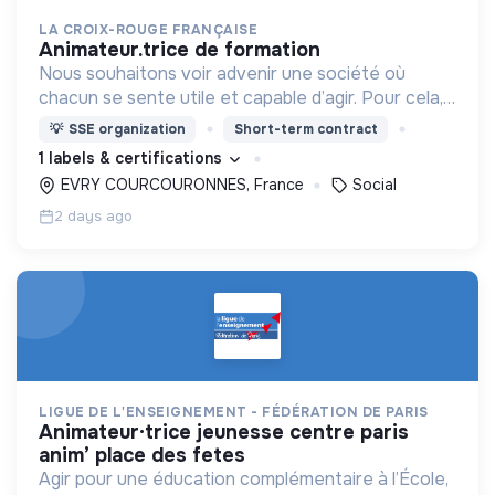
LA CROIX-ROUGE FRANÇAISE
animateur.trice de formation
Nous souhaitons voir advenir une société où
chacun se sente utile et capable d’agir. Pour cela,
nous proposons des moyens et des lieux
💡
SSE organization
Short-term contract
d’engagement innovants et adaptés à tous.
1 labels & certifications
EVRY COURCOURONNES, France
Social
2 days ago
LIGUE DE L'ENSEIGNEMENT - FÉDÉRATION DE PARIS
animateur·trice jeunesse centre paris
anim’ place des fetes
Agir pour une éducation complémentaire à l’École,