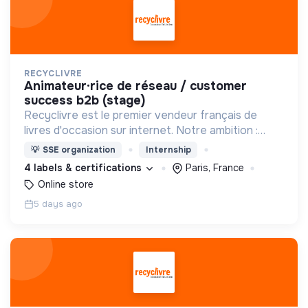
RECYCLIVRE
animateur·rice de réseau / customer
success b2b (stage)
Recyclivre est le premier vendeur français de
livres d'occasion sur internet. Notre ambition :
avoir un impact favorable sur l'homme et son
💡
SSE organization
Internship
environnement.
4 labels & certifications
Paris, France
Online store
5 days ago