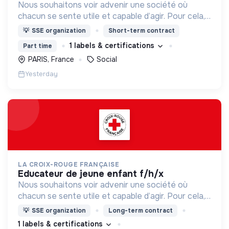
Nous souhaitons voir advenir une société où
chacun se sente utile et capable d’agir. Pour cela,
nous proposons des moyens et des lieux
💡
SSE organization
Short-term contract
d’engagement innovants et adaptés à tous.
1 labels & certifications
Part time
PARIS, France
Social
Yesterday
LA CROIX-ROUGE FRANÇAISE
educateur de jeune enfant f/h/x
Nous souhaitons voir advenir une société où
chacun se sente utile et capable d’agir. Pour cela,
nous proposons des moyens et des lieux
💡
SSE organization
Long-term contract
d’engagement innovants et adaptés à tous.
1 labels & certifications