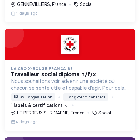
GENNEVILLIERS, France
Social
4 days ago
LA CROIX-ROUGE FRANÇAISE
travailleur social diplome h/f/x
Nous souhaitons voir advenir une société où
chacun se sente utile et capable d’agir. Pour cela,
nous proposons des moyens et des lieux
💡
SSE organization
Long-term contract
d’engagement innovants et adaptés à tous.
1 labels & certifications
LE PERREUX SUR MARNE, France
Social
4 days ago