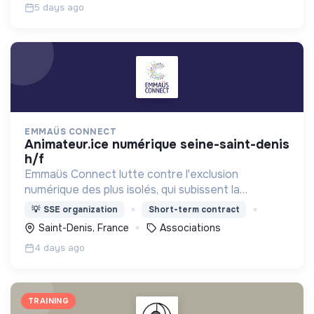
5 days ago
EMMAÜS CONNECT
animateur.ice numérique seine-saint-denis
h/f
Emmaüs Connect lutte contre l'exclusion
numérique des plus isolés, qui subissent la
dématérialisation de la plupart des services du
💡
SSE organization
Short-term contract
quotidien.
Saint-Denis, France
Associations
4 days ago
TRAINING