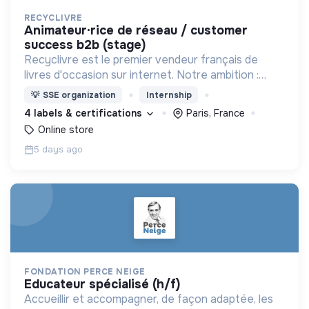
RECYCLIVRE
animateur·rice de réseau / customer
success b2b (stage)
Recyclivre est le premier vendeur français de
livres d'occasion sur internet. Notre ambition :
avoir un impact favorable sur l'homme et son
💡
SSE organization
Internship
environnement.
4 labels & certifications
Paris, France
Online store
5 days ago
FONDATION PERCE NEIGE
educateur spécialisé (h/f)
Accueillir et accompagner, de façon adaptée, les