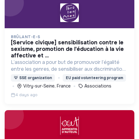
BRÛLANT-E-S
[service civique] sensibilisation contre le
sexisme, promotion de l'éducation à la vie
affective et ...
L’association a pour but de promouvoir l’égalité
entre les genres, de sensibiliser aux discriminations
et de prévenir d’éventuelles violences sexistes et
💡
SSE organization
EU paid volunteering program
sexuelles.
Vitry-sur-Seine, France
Associations
4 days ago