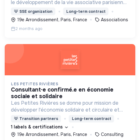
le développement de la vie associative parisienne,
l’accès de tou·tes à la culture, au sport et à des
💡
SSE organization
Long-term contract
loisirs de qualité et l’engagement des jeunes.
19e Arrondissement, Paris, France
Associations
2 months ago
LES PETITES RIVIÈRES
consultant·e confirmé.e en économie
sociale et solidaire
Les Petites Rivières se donne pour mission de
développer l'économie solidaire et circulaire et
d'accélérer les coopérations territoriales à impact
💡
Transition partners
Long-term contract
1 labels & certifications
19e Arrondissement, Paris, France
Consulting