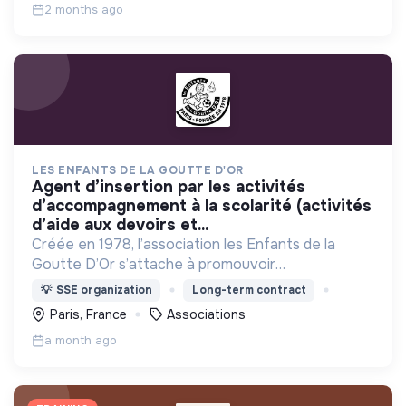
2 months ago
LES ENFANTS DE LA GOUTTE D'OR
agent d’insertion par les activités
d’accompagnement à la scolarité (activités
d’aide aux devoirs et...
Créée en 1978, l’association les Enfants de la
Goutte D’Or s’attache à promouvoir
l’épanouissement des enfants des jeunes, et aussi
💡
SSE organization
Long-term contract
des adultes, afin qu’ils prennent leur place de
Paris, France
Associations
citoyens
a month ago