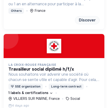
ou 1 an en alternance pour participer à la
conception et à la rénovation de bâtiments
France
Others
économes en énergie et respectueux de
l’environnement.
Discover
LA CROIX-ROUGE FRANÇAISE
travailleur social diplômé h/f/x
Nous souhaitons voir advenir une société où
chacun se sente utile et capable d’agir. Pour cela,
nous proposons des moyens et des lieux
💡
SSE organization
Long-term contract
d’engagement innovants et adaptés à tous.
1 labels & certifications
VILLIERS SUR MARNE, France
Social
4 days ago