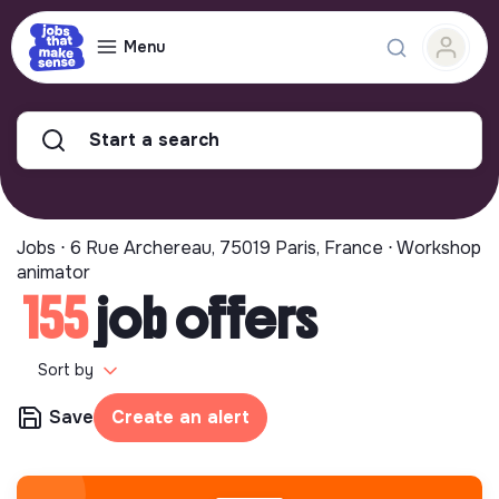
Menu
Start a search
Jobs ⋅ 6 Rue Archereau, 75019 Paris, France ⋅ Workshop
animator
155
job offers
Sort by
Save
Create an alert