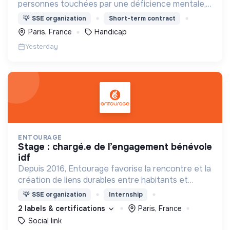
personnes touchées par une déficience mentale,
un handicap physique ou psychique
💡
SSE organization
Short-term contract
Paris, France
Handicap
Yesterday
ENTOURAGE
stage : chargé.e de l’engagement bénévole
idf
Depuis 2016, Entourage favorise la rencontre et la
création de liens durables entre habitants et
personnes en précarité.
💡
SSE organization
Internship
2 labels & certifications
Paris, France
Social link