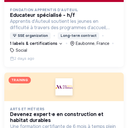
FONDATION APPRENTIS D'AUTEUIL
educateur spécialisé - h/f
Apprentis d'Auteuil soutient les jeunes en
difficulté à travers des programmes d’accueil,
d’éducation, de formation et d’insertion pour leur
💡
SSE organization
Long-term contract
permettre de devenir des hommes et des femmes
1 labels & certifications
Eaubonne, France
debout.
Social
2 days ago
TRAINING
ARTS ET MÉTIERS
devenez expert·e en construction et
habitat durables
Une formation certifiante de 6 mois à temps plein