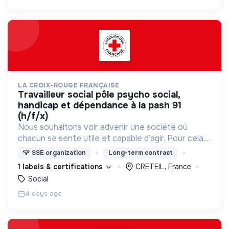
LA CROIX-ROUGE FRANÇAISE
travailleur social pôle psycho social,
handicap et dépendance à la pash 91
(h/f/x)
Nous souhaitons voir advenir une société où
chacun se sente utile et capable d’agir. Pour cela,
nous proposons des moyens et des lieux
💡
SSE organization
Long-term contract
d’engagement innovants et adaptés à tous.
1 labels & certifications
CRETEIL, France
Social
4 days ago