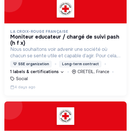
LA CROIX-ROUGE FRANÇAISE
moniteur educateur / chargé de suivi pash
(h f x)
Nous souhaitons voir advenir une société où
chacun se sente utile et capable d’agir. Pour cela,
nous proposons des moyens et des lieux
💡
SSE organization
Long-term contract
d’engagement innovants et adaptés à tous.
1 labels & certifications
CRETEIL, France
Social
4 days ago