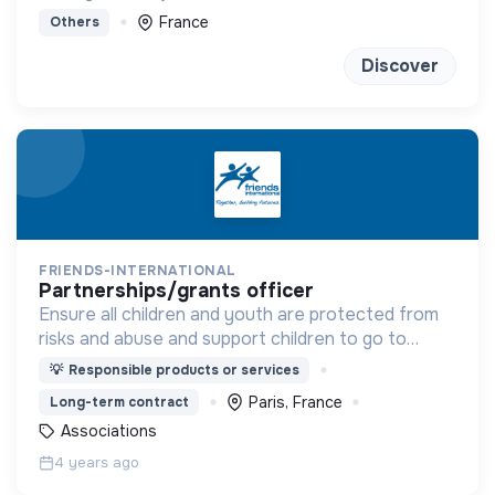
d'autres à distance ou en présentiel
France
Others
Discover
FRIENDS-INTERNATIONAL
partnerships/grants officer
Ensure all children and youth are protected from
risks and abuse and support children to go to
school, young people to find gainful employment
💡
Responsible products or services
and families to be able to support their own
Paris, France
Long-term contract
children.
Associations
4 years ago