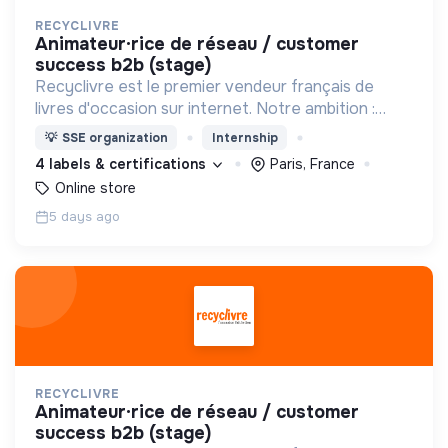
RECYCLIVRE
animateur·rice de réseau / customer
success b2b (stage)
Recyclivre est le premier vendeur français de
livres d'occasion sur internet. Notre ambition :
avoir un impact favorable sur l'homme et son
💡
SSE organization
Internship
environnement.
4 labels & certifications
Paris, France
Online store
5 days ago
RECYCLIVRE
animateur·rice de réseau / customer
success b2b (stage)