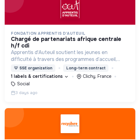
FONDATION APPRENTIS D'AUTEUIL
chargé de partenariats afrique centrale
h/f cdi
Apprentis d'Auteuil soutient les jeunes en
difficulté à travers des programmes d’accueil,
d’éducation, de formation et d’insertion pour leur
💡
SSE organization
Long-term contract
permettre de devenir des hommes et des femmes
1 labels & certifications
Clichy, France
debout.
Social
3 days ago