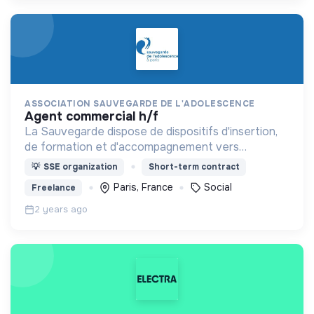
ASSOCIATION SAUVEGARDE DE L'ADOLESCENCE
agent commercial h/f
La Sauvegarde dispose de dispositifs d'insertion,
de formation et d'accompagnement vers
l'autonomie pour des publics variés
💡
SSE organization
Short-term contract
Paris, France
Social
Freelance
2 years ago