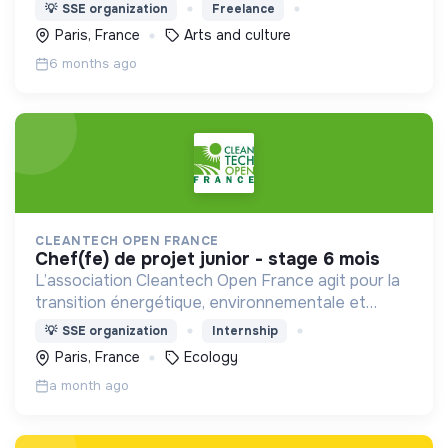
Engagée dans l’ESS, elle soutient la création, la
💡
SSE organization
Freelance
culture et des projets porteurs de sens.
Paris, France
Arts and culture
6 months ago
CLEANTECH OPEN FRANCE
chef(fe) de projet junior - stage 6 mois
L’association Cleantech Open France agit pour la
transition énergétique, environnementale et
climatique par le développement des technologies
💡
SSE organization
Internship
propres. Ecosystème de 650 entreprises éco-
Paris, France
Ecology
innovantes.
a month ago