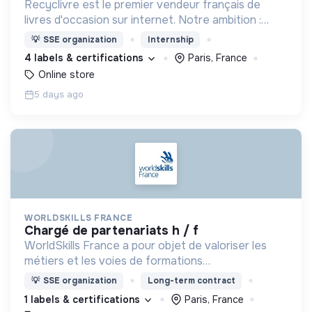
Recyclivre est le premier vendeur français de
livres d'occasion sur internet. Notre ambition :
avoir un impact favorable sur l'homme et son
💡
SSE organization
Internship
environnement.
4 labels & certifications
Paris, France
Online store
5 days ago
WORLDSKILLS FRANCE
chargé de partenariats h / f
WorldSkills France a pour objet de valoriser les
métiers et les voies de formations
professionnelles d'environs 65 métiers (en
💡
SSE organization
Long-term contract
majorité manuels), à travers des compétitions
1 labels & certifications
Paris, France
Worldskills.