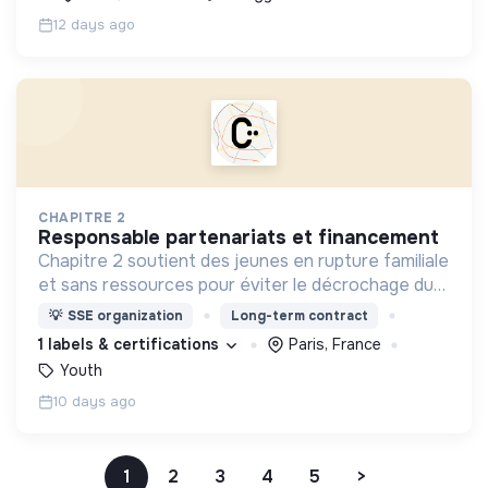
12 days ago
CHAPITRE 2
responsable partenariats et financement
Chapitre 2 soutient des jeunes en rupture familiale
et sans ressources pour éviter le décrochage du
parcours d'insertion et le glissement vers
💡
SSE organization
Long-term contract
l'exclusion.
1 labels & certifications
Paris, France
Youth
10 days ago
1
2
3
4
5
>