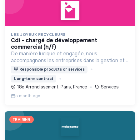
LES JOYEUX RECYCLEURS
cdi - chargé de développement
commercial (h/f)
De manière ludique et engagée, nous
accompagnons les entreprises dans la gestion et
la valorisation de leurs déchets recyclables, tout
💡
Responsible products or services
en favorisant l’insertion sociale.
Long-term contract
18e Arrondissement, Paris, France
Services
a month ago
TRAINING