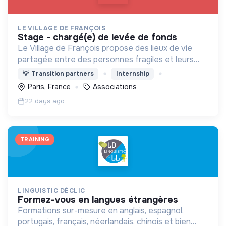
LE VILLAGE DE FRANÇOIS
stage - chargé(e) de levée de fonds
Le Village de François propose des lieux de vie
partagée entre des personnes fragiles et leurs
accompagnateurs autour de 3 axes : - Le vivre-
💡
Transition partners
Internship
ensemble - L’activité économique - L’écologie
Paris, France
Associations
intégrale
22 days ago
TRAINING
LINGUISTIC DÉCLIC
formez-vous en langues étrangères
Formations sur-mesure en anglais, espagnol,
portugais, français, néerlandais, chinois et bien