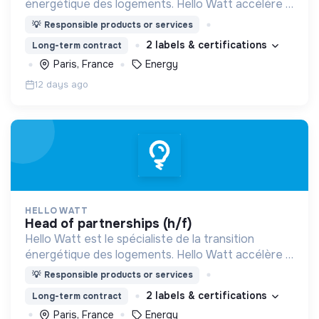
énergétique des logements. Hello Watt accélère la
transition énergétique en la rendant plus simple,
💡
Responsible products or services
plus intelligente et plus accessible.
2 labels & certifications
Long-term contract
Paris, France
Energy
12 days ago
HELLO WATT
head of partnerships (h/f)
Hello Watt est le spécialiste de la transition
énergétique des logements. Hello Watt accélère la
transition énergétique en la rendant plus simple,
💡
Responsible products or services
plus intelligente et plus accessible.
2 labels & certifications
Long-term contract
Paris, France
Energy