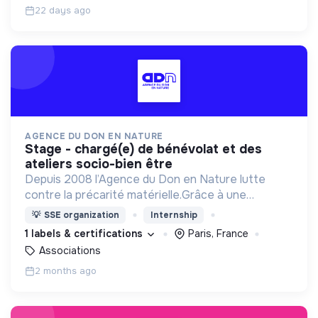
22 days ago
AGENCE DU DON EN NATURE
stage - chargé(e) de bénévolat et des
ateliers socio-bien être
Depuis 2008 l’Agence du Don en Nature lutte
contre la précarité matérielle.Grâce à une
logistique unique, elle collecte, stocke et
💡
SSE organization
Internship
redistribue des produits essentiels à 1500
1 labels & certifications
Paris, France
associations de solidarité
Associations
2 months ago