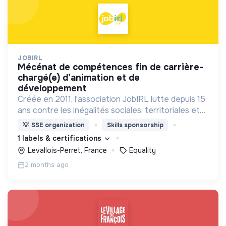
JOBIRL
mécénat de compétences fin de carrière-
chargé(e) d’animation et de
développement
Créée en 2011, l'association JobIRL lutte depuis 15
ans contre les inégalités sociales, territoriales et
de genre dans l’orientation et l’insertion
💡
SSE organization
Skills sponsorship
professionnelle.
1 labels & certifications
Levallois-Perret, France
Equality
2 months ago