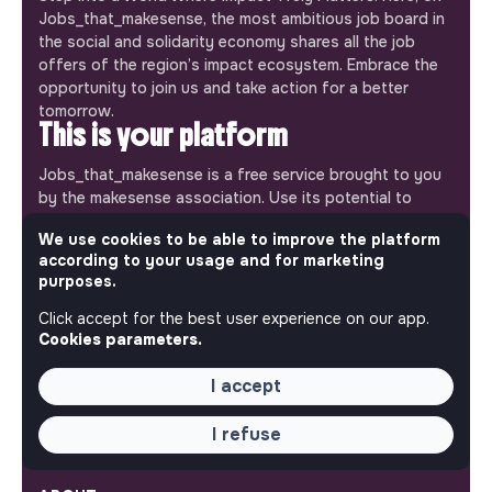
Jobs_that_makesense, the most ambitious job board in
the social and solidarity economy shares all the job
offers of the region’s impact ecosystem. Embrace the
opportunity to join us and take action for a better
tomorrow.
This is your platform
Jobs_that_makesense is a free service brought to you
by the makesense association. Use its potential to
accelerate your projects and contribute to building a
We use cookies to be able to improve the platform
more respectful, inclusive and sustainable society.
Our mobile app
according to your usage and for marketing
purposes.
Get jobs that make sense on your phone so you never
Click accept for the best user experience on our app.
miss an opportunity.
Cookies parameters.
iPhone
Android
I accept
I refuse