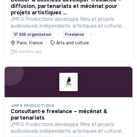
diffusion, partenariats et mécénat pour
projets artistiques ...
JMFG Productions développe films et projets
audiovisuels indépendants, artistiques et culturels.
Engagée dans l’ESS, elle soutient la création, la
💡
SSE organization
Freelance
culture et des projets porteurs de sens.
Paris, France
Arts and culture
6 months ago
JMFG PRODUCTIONS
consultant·e freelance – mécénat &
partenariats
JMFG Productions développe films et projets
audiovisuels indépendants, artistiques et culturels.