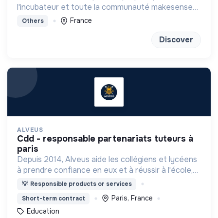
l'incubateur et toute la communauté makesense
pour se projeter dans l'aventure entrepreneuriale.
France
Others
Discover
ALVEUS
cdd - responsable partenariats tuteurs à
paris
Depuis 2014, Alveus aide les collégiens et lycéens
à prendre confiance en eux et à réussir à l'école,
grâce à des espaces de co-learning chaleureux
💡
Responsible products or services
pour travailler !
Paris, France
Short-term contract
Education