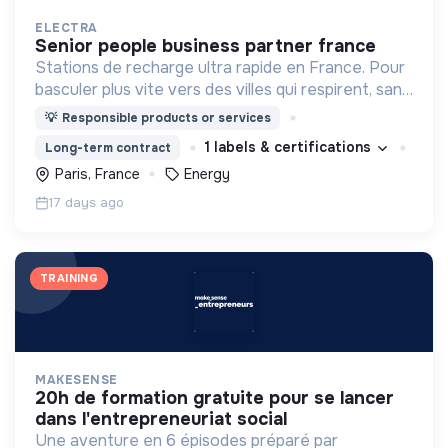
ELECTRA
senior people business partner france
Stations de recharge ultra rapide en France. Pour
basculer plus vite vers des villes qui respirent, sans
CO₂ et sans bruit.
💡
Responsible products or services
1 labels & certifications
Long-term contract
Paris, France
Energy
17 days ago
TRAINING
MAKESENSE
20h de formation gratuite pour se lancer
dans l'entrepreneuriat social
Une aventure en 6 épisodes préparé par