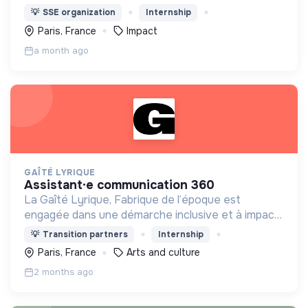
de générer un impact systémique, dans plus de 90
💡
SSE organization
Internship
pays.
Paris, France
Impact
a month ago
GAÎTÉ LYRIQUE
assistant·e communication 360
La Gaîté Lyrique, Fabrique de l’époque est
engagée dans une démarche inclusive et à impact :
nous invitons donc toute personne qui le souhaite
💡
Transition partners
Internship
à postuler à cette offre.
Paris, France
Arts and culture
2 months ago