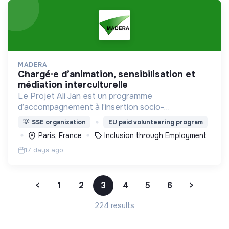
MADERA
chargé·e d’animation, sensibilisation et
médiation interculturelle
Le Projet Ali Jan est un programme
d’accompagnement à l’insertion socio-
professionnelle des personnes bénéficiaires de la
💡
SSE organization
EU paid volunteering program
protection internationale (BPI) dans les territoires
Paris, France
Inclusion through Employment
ruraux et périurbains.
17 days ago
<
1
2
3
4
5
6
>
224 results