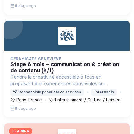
11 days ago
CERAMICAFE GENEVIEVE
stage 6 mois – communication & création
de contenu (h/f)
Rendre la créativité accessible à tous en
proposant des expériences conviviales qui
favorisent le bien-être, le lien social et l'expression
💡
Responsible products or services
Internship
de soi.
Paris, France
Entertainment / Culture / Leisure
11 days ago
TRAINING