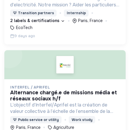
d'electricité. Notre mission ? Aider les particuliers à
comprendre où ils consomment, et à baisser leurs
💡
Transition partners
Internship
consommations.
2 labels & certifications
Paris, France
EcoTech
9 days ago
INTERFEL / APRIFEL
alternance chargé.e de missions média et
réseaux sociaux h/f
L’objectif d’Interfel/Aprifel est la création de
valeur collective à l’échelle de l’ensemble de la
filière des fruits & légumes
💡
Public service or utility
Work study
Paris, France
Agriculture