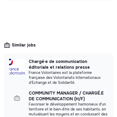
Discover
Follow
restaurant, télétravail après la phase d’intégration
💡
SSE organization
This structure is based on a principle of
solidarity and social utility: its management is
democratic and participative, and its profit-
Similar jobs
making potential is limited. It may be an
association, cooperative, foundation, mutual or
ESUS company.
Chargé·e de communication
éditoriale et relations presse
France Volontaires est la plateforme
française des Volontariats Internationaux
d’Echange et de Solidarité.
More information
COMMUNITY MANAGER / CHARGÉ.E
Website
Nonprofit organization
DE COMMUNICATION (H/F)
Between 250 and 2000
Handicap
Favoriser le développement harmonieux d'un
employees
territoire et le bien-être de ses habitants, en
mutualisant les moyens et en conduisant des