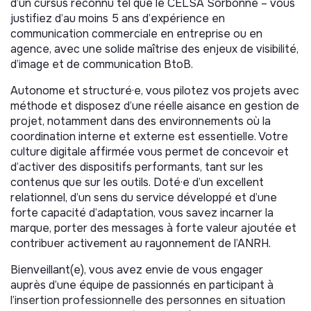
d’un cursus reconnu tel que le CELSA Sorbonne – vous
Rattaché(e) à la Directrice de la communication et des
justifiez d’au moins 5 ans d’expérience en
relations extérieures, vos principales missions seront les
communication commerciale en entreprise ou en
suivantes :
agence, avec une solide maîtrise des enjeux de visibilité,
d’image et de communication BtoB.
· Structuration des offres commerciales en lien avec la
Direction du développement et les Commissions
Autonome et structuré·e, vous pilotez vos projets avec
métiers
méthode et disposez d’une réelle aisance en gestion de
projet, notamment dans des environnements où la
· Construction et mise en œuvre des plans de marketing
coordination interne et externe est essentielle. Votre
opérationnel (cibles, messages, campagnes, parcours
culture digitale affirmée vous permet de concevoir et
client)
d’activer des dispositifs performants, tant sur les
contenus que sur les outils. Doté·e d’un excellent
· Valorisation et promotion de nos activités de services
relationnel, d’un sens du service développé et d’une
auprès des entreprises, en appui aux équipes
forte capacité d’adaptation, vous savez incarner la
commerciales, pour soutenir la croissance et la
marque, porter des messages à forte valeur ajoutée et
pérennité de notre modèle économique
contribuer activement au rayonnement de l’ANRH.
· Pilotage et production des contenus externes
Bienveillant(e), vous avez envie de vous engager
(LinkedIn, site internet, newsletters...)
auprès d’une équipe de passionnés en participant à
l’insertion professionnelle des personnes en situation
· Pilotage des événements externes (salons, speakers