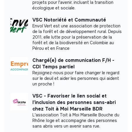
projets pour l'avenir, incluant la transition
écologique et sociale.
Impact study
VSC Notoriété et Communauté
Envol Vert est une association de protection
ANRH did not yet communicate its impact
de la forêt et de développement rural. Depuis
measurement.
2011, elle lutte pour la préservation de la
forêt et de la biodiversité en Colombie au
Pérou et en France
Chargé(e) de communication F/H -
CDI Temps partiel
Labels and certifications
Rejoignez-nous pour faire changer le regard
sur le deuil et aider les personnes qui aident
This structure did not communicate to us the
un proche !
labels or certifications that it was able to obtain.
VSC - Favoriser le lien social et
l’inclusion des personnes sans-abri
chez Toit à Moi Marseille BDR
L'association Toit à Moi Marseille Bouche du
Documents
Rhône loge et accompagne des personnes
sans abris vers un avenir sans rue.
Did not yet add a transparency document.