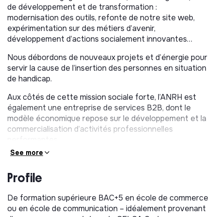
de développement et de transformation :
modernisation des outils, refonte de notre site web,
expérimentation sur des métiers d’avenir,
développement d’actions socialement innovantes…
Nous débordons de nouveaux projets et d’énergie pour
servir la cause de l’insertion des personnes en situation
de handicap.
Aux côtés de cette mission sociale forte, l’ANRH est
également une entreprise de services B2B, dont le
modèle économique repose sur le développement et la
commercialisation d’activités professionnelles
performantes.
See more
Face à tous ces changements, notre stratégie
évolue ! Votre défi ? Développer l’attractivité et la
Profile
visibilité de l’entreprise associative et de ses
activités de services, afin de soutenir leur
De formation supérieure BAC+5 en école de commerce
développement commercial et renforcer notre
ou en école de communication – idéalement provenant
présence auprès du monde économique.