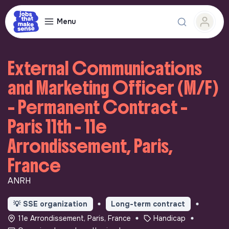
Menu
External Communications
and Marketing Officer (M/F)
– Permanent Contract –
Paris 11th - 11e
Arrondissement, Paris,
France
ANRH
💡
SSE organization
Long-term contract
11e Arrondissement, Paris, France
Handicap