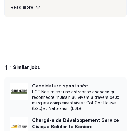
Discover
Follow
Read more
💡
Responsible products or services
The company's mission is to design eco-
responsible products and services aligned with
the needs of the ecological transformation.
Similar jobs
More information
Candidature spontanée
Website
Company
LQE Nature est une entreprise engagée qui
reconnecte l’humain au vivant à travers deux
< 15 persons
Consulting
marques complémentaires : Cot Cot House
(b2c) et Naturarium (b2b)
Chargé-e de Développement Service
Civique Solidarité Séniors
Impact study