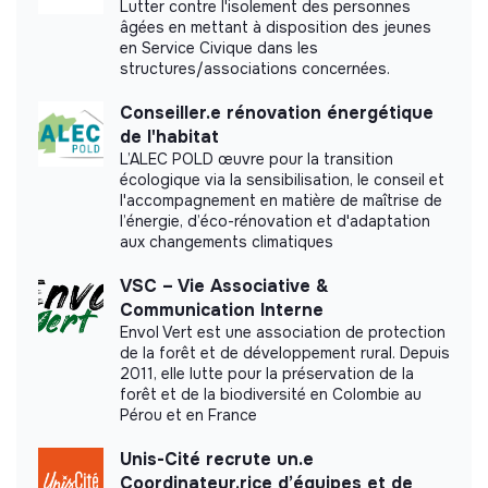
Lutter contre l'isolement des personnes
âgées en mettant à disposition des jeunes
PROBITAS did not yet communicate its impact
en Service Civique dans les
measurement.
structures/associations concernées.
Conseiller.e rénovation énergétique
de l'habitat
L’ALEC POLD œuvre pour la transition
Labels and certifications
écologique via la sensibilisation, le conseil et
l'accompagnement en matière de maîtrise de
This structure did not communicate to us the
l’énergie, d’éco-rénovation et d'adaptation
aux changements climatiques
labels or certifications that it was able to obtain.
VSC – Vie Associative &
Communication Interne
Envol Vert est une association de protection
de la forêt et de développement rural. Depuis
Documents
2011, elle lutte pour la préservation de la
forêt et de la biodiversité en Colombie au
Did not yet add a transparency document.
Pérou et en France
Unis-Cité recrute un.e
Coordinateur.rice d’équipes et de