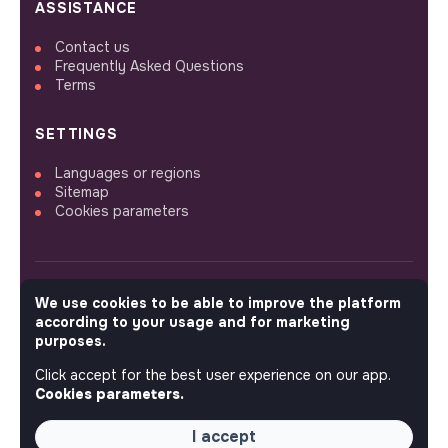
ASSISTANCE
Contact us
Frequently Asked Questions
Terms
SETTINGS
Languages or regions
Sitemap
Cookies parameters
We use cookies to be able to improve the platform
FOLLOW US
according to your usage and for marketing
purposes.
Click accept for the best user experience on our app.
© 2026 jobs that makesense.
Cookies parameters.
I accept