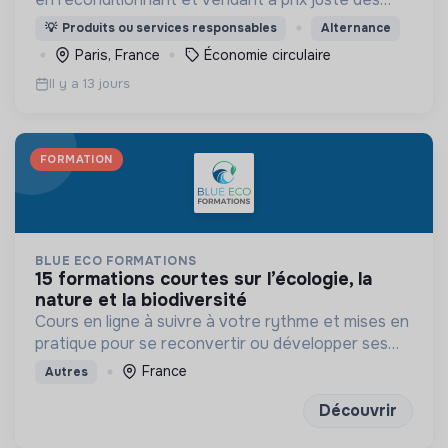
vélos électriques garantis.
💡
Produits ou services responsables
Alternance
Paris, France
Économie circulaire
Il y a 13 jours
FORMATION
BLUE ECO FORMATIONS
15 formations courtes sur l’écologie, la
nature et la biodiversité
Cours en ligne à suivre à votre rythme et mises en
pratique pour se reconvertir ou développer ses
compétences
France
Autres
Découvrir