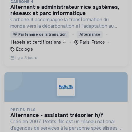
CARBONE 4
alternant·e administrateur·rice systèmes,
réseaux et parc informatique
Carbone 4 accompagne la transformation du
monde vers la décarbonation et l’adaptation au
changement climatique.
💡
Partenaire de la transition
Alternance
1 labels et certifications
Paris, France
Écologie
Il y a 3 jours
PETITS-FILS
alternance - assistant trésorier h/f
Créé en 2007, Petits-fils est un réseau national
d'agences de services à la personne spécialisées