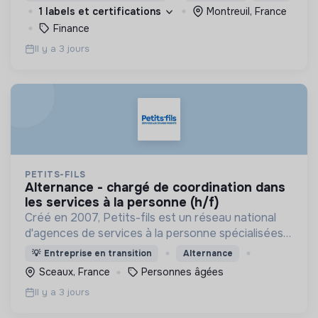
1 labels et certifications
Montreuil, France
Finance
Il y a 3 jours
PETITS-FILS
alternance - chargé de coordination dans
les services à la personne (h/f)
Créé en 2007, Petits-fils est un réseau national
d'agences de services à la personne spécialisées
dans l'aide à domicile pour les personnes âgées.
💡
Entreprise en transition
Alternance
Sceaux, France
Personnes âgées
Il y a 3 jours