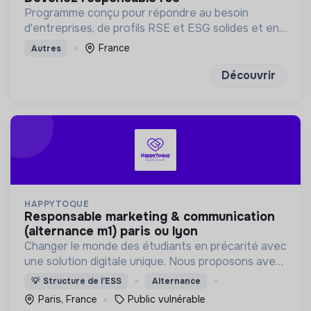
Programme conçu pour répondre au besoin
d'entreprises, de profils RSE et ESG solides et en
pleine maîtrise des fondamentaux financiers, data
France
Autres
et réglementaire
Découvrir
HAPPYTOQUE
responsable marketing & communication
(alternance m1) paris ou lyon
Changer le monde des étudiants en précarité avec
une solution digitale unique. Nous proposons avec
notre application, des paniers alimentaires, des
💡
Structure de l’ESS
Alternance
repas ASSIS chauds et des places culture.
Paris, France
Public vulnérable