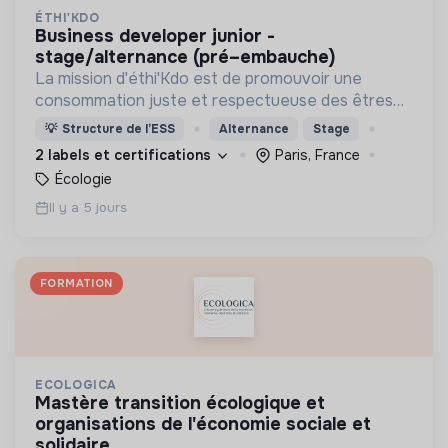
ÉTHI'KDO
business developer junior -
stage/alternance (pré–embauche)
La mission d'éthi'Kdo est de promouvoir une
consommation juste et respectueuse des êtres
vivants et de la planète
💡
Structure de l’ESS
Alternance
Stage
2 labels et certifications
Paris, France
Écologie
Il y a 5 jours
FORMATION
ECOLOGICA
mastère transition écologique et
organisations de l'économie sociale et
solidaire