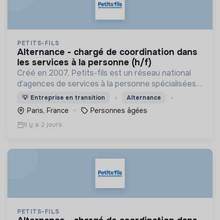
PETITS-FILS
alternance - chargé de coordination dans
les services à la personne (h/f)
Créé en 2007, Petits-fils est un réseau national
d'agences de services à la personne spécialisées
dans l'aide à domicile pour les personnes âgées.
💡
Entreprise en transition
Alternance
Paris, France
Personnes âgées
Il y a 2 jours
PETITS-FILS