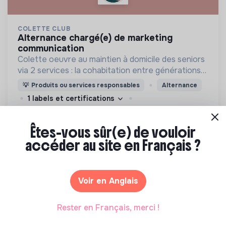
COLETTE CLUB
alternance chargé(e) de marketing
communication
Colette oeuvre au maintien à domicile des seniors
via 2 services : la cohabitation entre générations
(plateforme en ligne de location de chambres) et
💡
Produits ou services responsables
Alternance
le Club (appli mobile communautaire pour seniors).
1 labels et certifications
17e Arrondissement, Paris, France
Social
Il y a 2 mois
Êtes-vous sûr(e) de vouloir
accéder au site en Français ?
Voir en Anglais
Rester en Français, merci !
AMOÈS
apprenti.e ingénieur.e fluides maîtrise