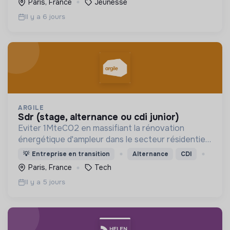
Paris, France
Jeunesse
Il y a 6 jours
ARGILE
sdr (stage, alternance ou cdi junior)
Eviter 1MteCO2 en massifiant la rénovation
énergétique d'ampleur dans le secteur résidentiel,
grâce à l'IA
💡
Entreprise en transition
Alternance
CDI
Paris, France
Tech
Il y a 5 jours