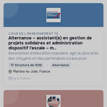
LIGUE DE L'ENSEIGNEMENT 78
alternance – assistant(e) en gestion de
projets solidaires et administration
dispositif l'escale – m...
Association d’éducation populaire, agit au plus près
des citoyens et des partenaires locaux pour
promouvoir le lien social, agir pour l’éducation et la
💡
Structure de l’ESS
Alternance
citoyenneté et faire vivre la Laïcité.
Mantes-la-Jolie, France
Il y a 3 jours