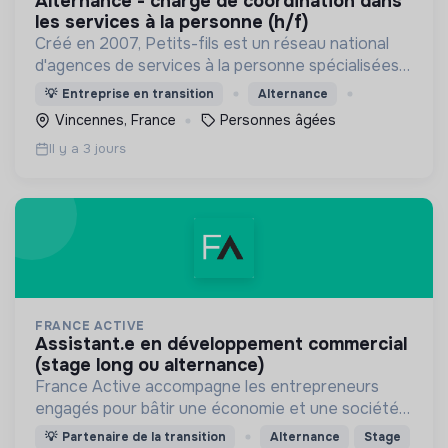
alternance - chargé de coordination dans
les services à la personne (h/f)
Créé en 2007, Petits-fils est un réseau national
d'agences de services à la personne spécialisées
dans l'aide à domicile pour les personnes âgées.
💡
Entreprise en transition
Alternance
Vincennes, France
Personnes âgées
Il y a 3 jours
FRANCE ACTIVE
assistant.e en développement commercial
(stage long ou alternance)
France Active accompagne les entrepreneurs
engagés pour bâtir une économie et une société
plus inclusive et plus durable.
💡
Partenaire de la transition
Alternance
Stage