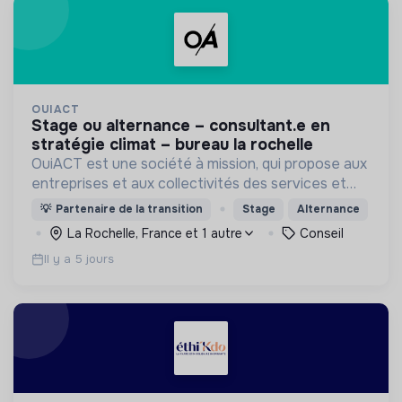
OUIACT
stage ou alternance – consultant.e en
stratégie climat – bureau la rochelle
OuiACT est une société à mission, qui propose aux
entreprises et aux collectivités des services et
des outils de réflexion de haut niveau pour
💡
Partenaire de la transition
Stage
Alternance
orienter l’action vers un monde bas-carbone.
La Rochelle, France et 1 autre
Conseil
Il y a 5 jours