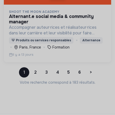
SHOOT THE MOON ACADEMY
alternant.e social media & community
manager
Accompagner auteur·rices et réalisateur·rices
dans leur carrière et leur visibilité pour faire
émerger des récits singuliers, renouveler les
💡
Produits ou services responsables
Alternance
talents et démocratiser l'accès à l'industrie du
Paris, France
Formation
cinéma.
Il y a 13 jours
1
2
3
4
5
6
>
Votre recherche correspond à 183 résultats.