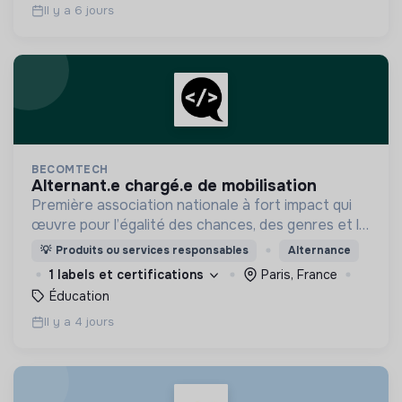
Il y a 6 jours
BECOMTECH
alternant.e chargé.e de mobilisation
Première association nationale à fort impact qui
œuvre pour l’égalité des chances, des genres et la
mixité du numérique en initiant les filles et les
💡
Produits ou services responsables
Alternance
femmes de 14 à 25 ans aux métiers du digital.
1 labels et certifications
Paris, France
Éducation
Il y a 4 jours