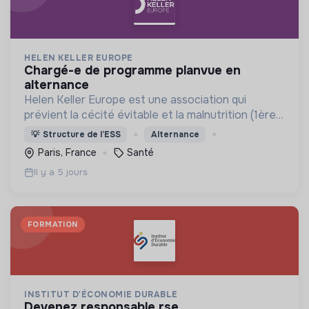
HELEN KELLER EUROPE
chargé-e de programme planvue en
alternance
Helen Keller Europe est une association qui
prévient la cécité évitable et la malnutrition (1ère
cause de cécité chez les enfants de moins de 5
💡
Structure de l’ESS
Alternance
ans) en Afrique, en Asie et en France.
Paris, France
Santé
Il y a 5 jours
FORMATION
INSTITUT D'ÉCONOMIE DURABLE
devenez responsable rse