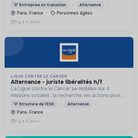
dans l'aide à domicile pour les personnes âgées.
💡
Entreprise en transition
Alternance
Paris, France
Personnes âgées
Il y a 5 jours
LIGUE CONTRE LE CANCER
alternance - juriste libéralités h/f
La Ligue contre le Cancer se mobilise sur 4
missions sociales : la recherche, les actions pour
les personnes malades, la prévention & promotion
💡
Structure de l’ESS
Alternance
du dépistage et l'étude & observatoire.
Paris, France
Il y a 4 jours