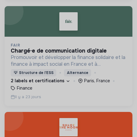
FAIR
chargé·e de communication digitale
Promouvoir et développer la finance solidaire et la
finance à impact social en France et à
l'international
💡
Structure de l’ESS
Alternance
2 labels et certifications
Paris, France
Finance
Il y a 23 jours