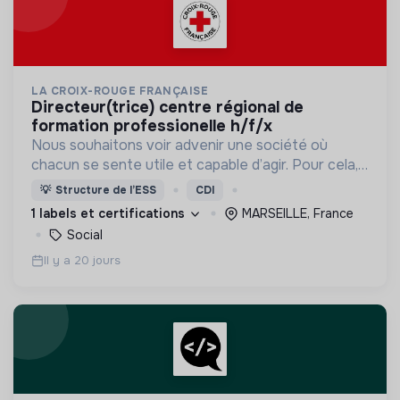
LA CROIX-ROUGE FRANÇAISE
directeur(trice) centre régional de
formation professionelle h/f/x
Nous souhaitons voir advenir une société où
chacun se sente utile et capable d’agir. Pour cela,
nous proposons des moyens et des lieux
💡
Structure de l’ESS
CDI
d’engagement innovants et adaptés à tous.
1 labels et certifications
MARSEILLE, France
Social
Il y a 20 jours