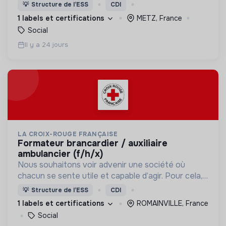
nous proposons des moyens et des lieux
💡
Structure de l’ESS
CDI
d’engagement innovants et adaptés à tous.
1 labels et certifications
METZ, France
Social
Il y a 24 jours
LA CROIX-ROUGE FRANÇAISE
formateur brancardier / auxiliaire
ambulancier (f/h/x)
Nous souhaitons voir advenir une société où
chacun se sente utile et capable d’agir. Pour cela,
nous proposons des moyens et des lieux
💡
Structure de l’ESS
CDI
d’engagement innovants et adaptés à tous.
1 labels et certifications
ROMAINVILLE, France
Social