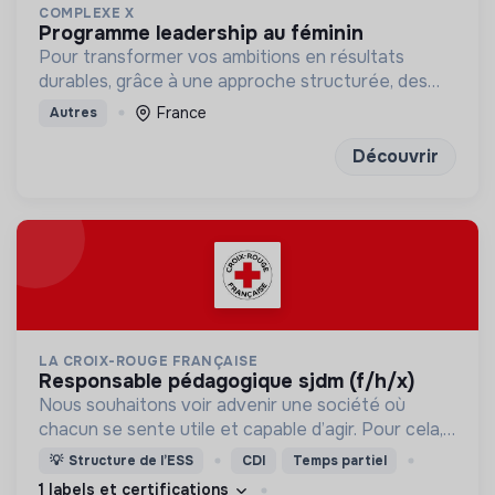
COMPLEXE X
programme leadership au féminin
Pour transformer vos ambitions en résultats
durables, grâce à une approche structurée, des
outils concrets et des exercices de réflexion
France
Autres
puissants
Découvrir
LA CROIX-ROUGE FRANÇAISE
responsable pédagogique sjdm (f/h/x)
Nous souhaitons voir advenir une société où
chacun se sente utile et capable d’agir. Pour cela,
nous proposons des moyens et des lieux
💡
Structure de l’ESS
CDI
Temps partiel
d’engagement innovants et adaptés à tous.
1 labels et certifications