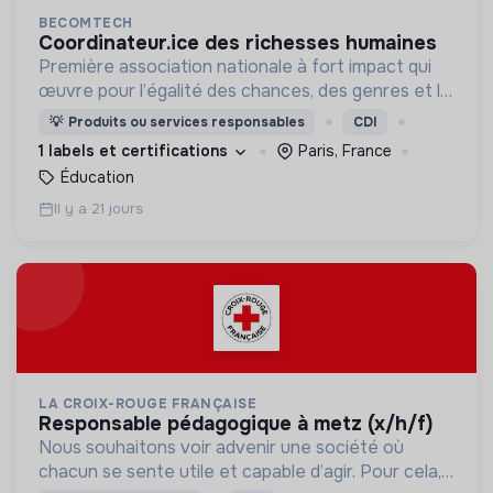
BECOMTECH
coordinateur.ice des richesses humaines
Première association nationale à fort impact qui
œuvre pour l’égalité des chances, des genres et la
mixité du numérique en initiant les filles et les
💡
Produits ou services responsables
CDI
femmes de 14 à 25 ans aux métiers du digital.
1 labels et certifications
Paris, France
Éducation
Il y a 21 jours
LA CROIX-ROUGE FRANÇAISE
responsable pédagogique à metz (x/h/f)
Nous souhaitons voir advenir une société où
chacun se sente utile et capable d’agir. Pour cela,