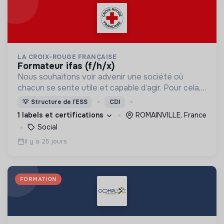
LA CROIX-ROUGE FRANÇAISE
formateur ifas (f/h/x)
Nous souhaitons voir advenir une société où
chacun se sente utile et capable d’agir. Pour cela,
nous proposons des moyens et des lieux
💡
Structure de l’ESS
CDI
d’engagement innovants et adaptés à tous.
1 labels et certifications
ROMAINVILLE, France
Social
Il y a 25 jours
FORMATION