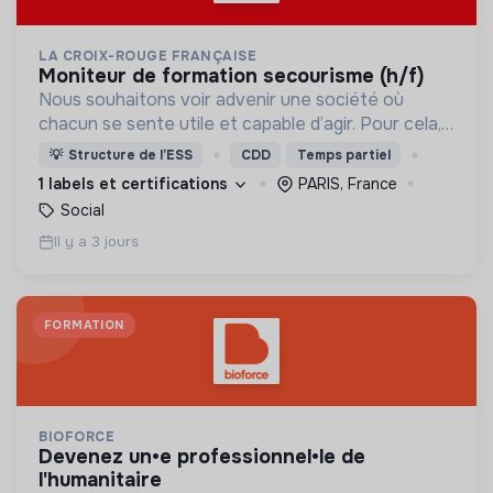
LA CROIX-ROUGE FRANÇAISE
moniteur de formation secourisme (h/f)
Nous souhaitons voir advenir une société où
chacun se sente utile et capable d’agir. Pour cela,
nous proposons des moyens et des lieux
💡
Structure de l’ESS
CDD
Temps partiel
d’engagement innovants et adaptés à tous.
1 labels et certifications
PARIS, France
Social
Il y a 3 jours
FORMATION
BIOFORCE
devenez un•e professionnel•le de
l'humanitaire