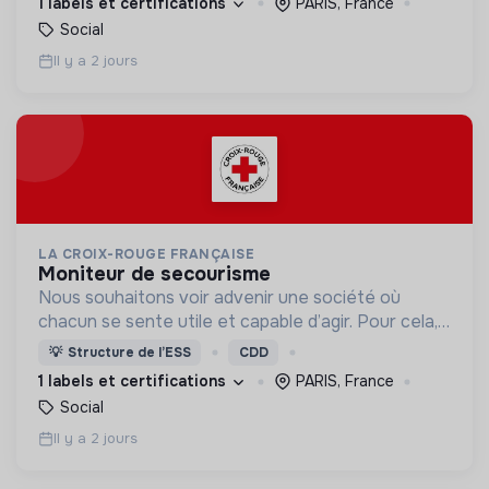
1 labels et certifications
PARIS, France
Social
Il y a 2 jours
LA CROIX-ROUGE FRANÇAISE
moniteur de secourisme
Nous souhaitons voir advenir une société où
chacun se sente utile et capable d’agir. Pour cela,
nous proposons des moyens et des lieux
💡
Structure de l’ESS
CDD
d’engagement innovants et adaptés à tous.
1 labels et certifications
PARIS, France
Social
Il y a 2 jours