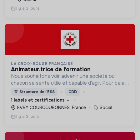
Il y a 3 jours
LA CROIX-ROUGE FRANÇAISE
animateur.trice de formation
Nous souhaitons voir advenir une société où
chacun se sente utile et capable d’agir. Pour cela,
nous proposons des moyens et des lieux
💡
Structure de l’ESS
CDD
d’engagement innovants et adaptés à tous.
1 labels et certifications
EVRY COURCOURONNES, France
Social
Il y a 3 jours