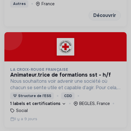
outils concrets et des exercices de réflexion
France
Autres
puissants
Découvrir
LA CROIX-ROUGE FRANÇAISE
animateur.trice de formations sst - h/f
Nous souhaitons voir advenir une société où
chacun se sente utile et capable d’agir. Pour cela,
nous proposons des moyens et des lieux
💡
Structure de l’ESS
CDD
d’engagement innovants et adaptés à tous.
1 labels et certifications
BEGLES, France
Social
Il y a 9 jours