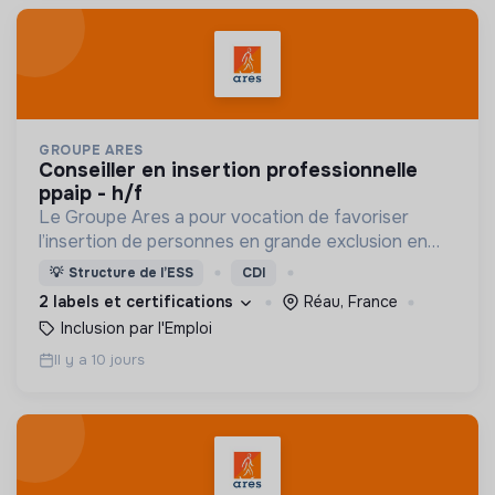
GROUPE ARES
conseiller en insertion professionnelle
ppaip - h/f
Le Groupe Ares a pour vocation de favoriser
l’insertion de personnes en grande exclusion en
leur offrant un travail et un accompagnement
💡
Structure de l’ESS
CDI
social adaptés.
2 labels et certifications
Réau, France
Inclusion par l'Emploi
Il y a 10 jours