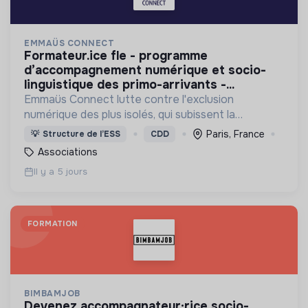
EMMAÜS CONNECT
formateur.ice fle - programme
d’accompagnement numérique et socio-
linguistique des primo-arrivants -...
Emmaüs Connect lutte contre l'exclusion
numérique des plus isolés, qui subissent la
dématérialisation de la plupart des services du
Paris, France
💡
Structure de l’ESS
CDD
quotidien.
Associations
Il y a 5 jours
FORMATION
BIMBAMJOB
devenez accompagnateur·rice socio-