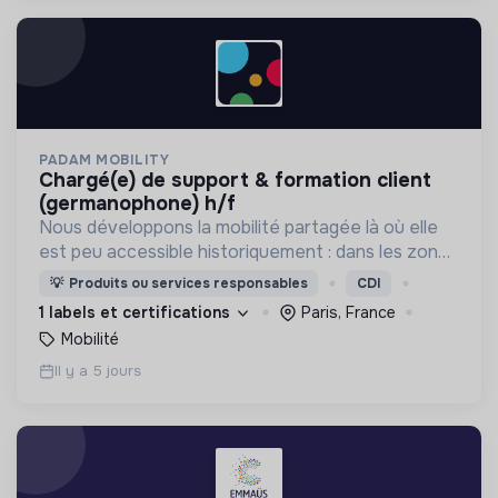
PADAM MOBILITY
chargé(e) de support & formation client
(germanophone) h/f
Nous développons la mobilité partagée là où elle
est peu accessible historiquement : dans les zones
périurbaines et rurales, en heures creuses, pour
💡
Produits ou services responsables
CDI
les personnes à mobilité réduite.
1 labels et certifications
Paris, France
Mobilité
Il y a 5 jours