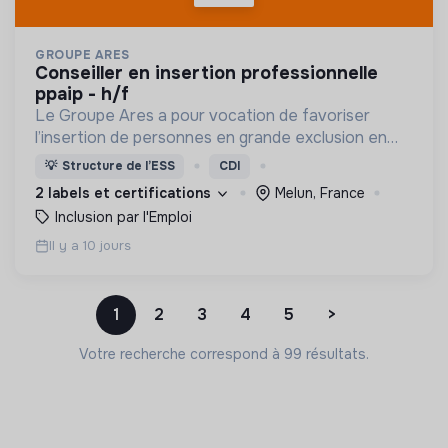
GROUPE ARES
conseiller en insertion professionnelle
ppaip - h/f
Le Groupe Ares a pour vocation de favoriser
l’insertion de personnes en grande exclusion en
leur offrant un travail et un accompagnement
💡
Structure de l’ESS
CDI
social adaptés.
2 labels et certifications
Melun, France
Inclusion par l'Emploi
Il y a 10 jours
1
2
3
4
5
>
Votre recherche correspond à 99 résultats.