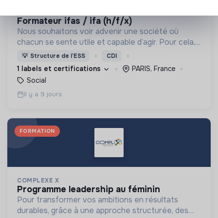
LA CROIX-ROUGE FRANÇAISE
formateur ifas / ifa (h/f/x)
Nous souhaitons voir advenir une société où
chacun se sente utile et capable d’agir. Pour cela,
nous proposons des moyens et des lieux
💡
Structure de l’ESS
CDI
d’engagement innovants et adaptés à tous.
1 labels et certifications
PARIS, France
Social
Il y a 9 jours
FORMATION
COMPLEXE X
programme leadership au féminin
Pour transformer vos ambitions en résultats
durables, grâce à une approche structurée, des