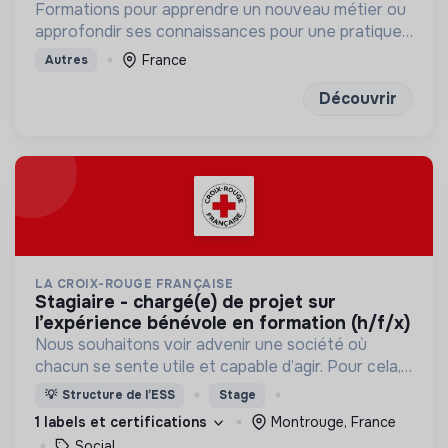
Formations pour apprendre un nouveau métier ou
approfondir ses connaissances pour une pratique
humanitaire professionnelle
France
Autres
Découvrir
LA CROIX-ROUGE FRANÇAISE
stagiaire - chargé(e) de projet sur
l’expérience bénévole en formation (h/f/x)
Nous souhaitons voir advenir une société où
chacun se sente utile et capable d’agir. Pour cela,
nous proposons des moyens et des lieux
💡
Structure de l’ESS
Stage
d’engagement innovants et adaptés à tous.
1 labels et certifications
Montrouge, France
Social