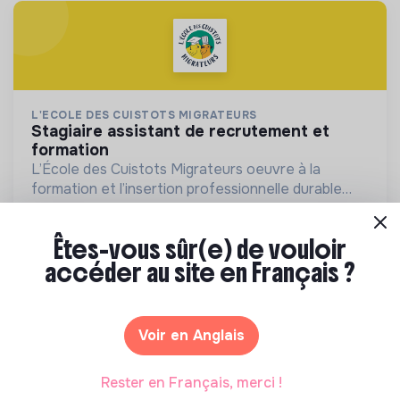
L'ECOLE DES CUISTOTS MIGRATEURS
stagiaire assistant de recrutement et
formation
L’École des Cuistots Migrateurs oeuvre à la
formation et l’insertion professionnelle durable
des personnes réfugiées et ressortissants de
💡
Structure de l’ESS
Stage
pays tiers allophones par les métiers de la
Montreuil, France
Inclusion par l'Emploi
Êtes-vous sûr(e) de vouloir
restauration .
Il y a 3 jours
accéder au site en Français ?
Voir en Anglais
Rester en Français, merci !