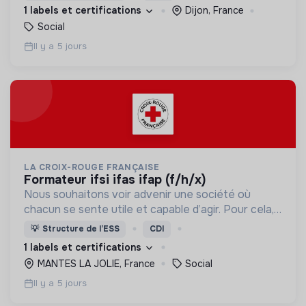
permettre de devenir des hommes et des femmes
1 labels et certifications
Dijon, France
debout.
Social
Il y a 5 jours
LA CROIX-ROUGE FRANÇAISE
formateur ifsi ifas ifap (f/h/x)
Nous souhaitons voir advenir une société où
chacun se sente utile et capable d’agir. Pour cela,
nous proposons des moyens et des lieux
💡
Structure de l’ESS
CDI
d’engagement innovants et adaptés à tous.
1 labels et certifications
MANTES LA JOLIE, France
Social
Il y a 5 jours