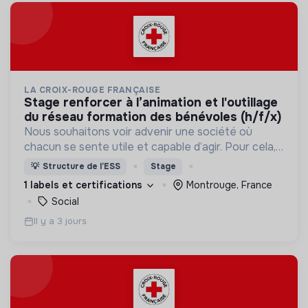
LA CROIX-ROUGE FRANÇAISE
stage renforcer à l’animation et l'outillage
du réseau formation des bénévoles (h/f/x)
Nous souhaitons voir advenir une société où
chacun se sente utile et capable d’agir. Pour cela,
nous proposons des moyens et des lieux
💡
Structure de l’ESS
Stage
d’engagement innovants et adaptés à tous.
1 labels et certifications
Montrouge, France
Social
Il y a 3 jours