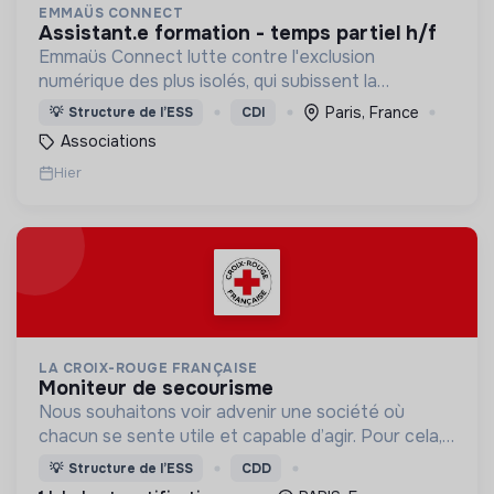
EMMAÜS CONNECT
assistant.e formation - temps partiel h/f
Emmaüs Connect lutte contre l'exclusion
numérique des plus isolés, qui subissent la
dématérialisation de la plupart des services du
Paris, France
💡
Structure de l’ESS
CDI
quotidien.
Associations
Hier
LA CROIX-ROUGE FRANÇAISE
moniteur de secourisme
Nous souhaitons voir advenir une société où
chacun se sente utile et capable d’agir. Pour cela,
nous proposons des moyens et des lieux
💡
Structure de l’ESS
CDD
d’engagement innovants et adaptés à tous.