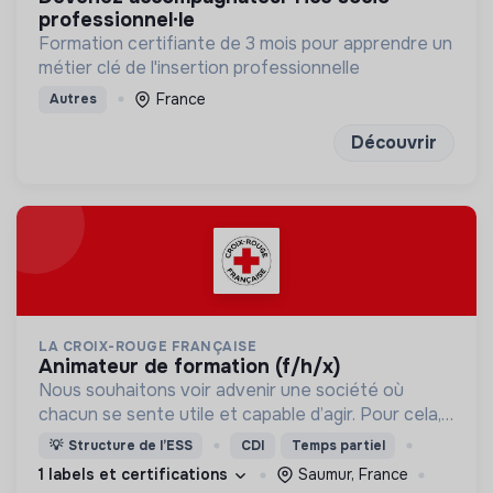
professionnel·le
Formation certifiante de 3 mois pour apprendre un
métier clé de l'insertion professionnelle
France
Autres
Découvrir
LA CROIX-ROUGE FRANÇAISE
animateur de formation (f/h/x)
Nous souhaitons voir advenir une société où
chacun se sente utile et capable d’agir. Pour cela,
nous proposons des moyens et des lieux
💡
Structure de l’ESS
CDI
Temps partiel
d’engagement innovants et adaptés à tous.
1 labels et certifications
Saumur, France