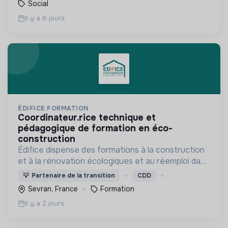
Social
Il y a 6 jours
ÉDIFICE FORMATION
coordinateur.rice technique et
pédagogique de formation en éco-
construction
Édifice dispense des formations à la construction
et à la rénovation écologiques et au réemploi dans
le bâtiment. Nos formations s'adressent à des
💡
Partenaire de la transition
CDD
personnes en activité et des demandeurs d'emploi.
Sevran, France
Formation
Il y a 2 jours