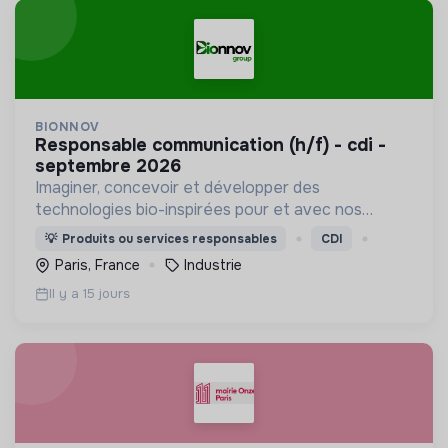
BIONNOV
responsable communication (h/f) - cdi -
septembre 2026
Imaginer, concevoir et développer des
technologies bio-inspirées pour et avec nos
clients industriels
💡
Produits ou services responsables
CDI
Paris, France
Industrie
Il y a 15 jours