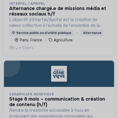
INTERFEL / APRIFEL
alternance chargé.e de missions média et
réseaux sociaux h/f
L’objectif d’Interfel/Aprifel est la création de
valeur collective à l’échelle de l’ensemble de la
filière des fruits & légumes
💡
Service public ou d’utilité publique
Alternance
Paris, France
Agriculture
Il y a 11 jours
CERAMICAFE GENEVIEVE
stage 6 mois – communication & création
de contenu (h/f)
Rendre la créativité accessible à tous en
proposant des expériences conviviales qui