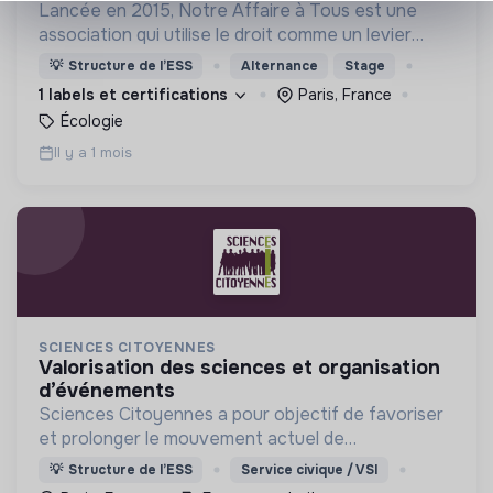
Lancée en 2015, Notre Affaire à Tous est une
association qui utilise le droit comme un levier
stratégique de lutte contre la triple crise
💡
Structure de l’ESS
Alternance
Stage
environnementale - climat, biodiversité, pollution.
1 labels et certifications
Paris, France
Écologie
Il y a 1 mois
SCIENCES CITOYENNES
valorisation des sciences et organisation
d’événements
Sciences Citoyennes a pour objectif de favoriser
et prolonger le mouvement actuel de
réappropriation citoyenne et démocratique de la
💡
Structure de l’ESS
Service civique / VSI
science, afin de la mettre au service du bien