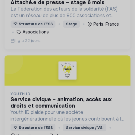
attaché.e de presse – stage 6 mois
La Fédération des acteurs de la solidarité (FAS)
est un réseau de plus de 900 associations et
structures qui accueillent et accompagnent les
Paris, France
💡
Structure de l’ESS
Stage
personnes en situation de précarité.
Associations
Il y a 22 jours
YOUTH ID
service civique – animation, accès aux
droits et communication
Youth ID plaide pour une société
intergénérationnelle où les jeunes contribuent à la
construction d’un monde durable. Accompagner la
💡
Structure de l’ESS
Service civique / VSI
jeunesse, plus particulièrement les publics