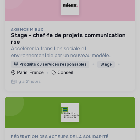
AGENCE MIEUX
stage - chef·fe de projets communication
rse
Accélérer la transition sociale et
environnementale par un nouveau modèle
d'agence engagée, experte, agile, créative et
💡
Produits ou services responsables
Stage
heureuse.
Paris, France
Conseil
Il y a 21 jours
FÉDÉRATION DES ACTEURS DE LA SOLIDARITÉ