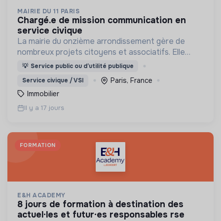
MAIRIE DU 11 PARIS
chargé.e de mission communication en
service civique
La mairie du onzième arrondissement gère de
nombreux projets citoyens et associatifs. Elle
gère également plusieurs équipements
💡
Service public ou d’utilité publique
Paris, France
Service civique / VSI
Immobilier
Il y a 17 jours
FORMATION
E&H ACADEMY
8 jours de formation à destination des
actuel·les et futur·es responsables rse