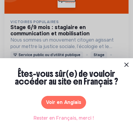
VICTOIRES POPULAIRES
stage 6/9 mois : stagiaire en
communication et mobilisation
Nous sommes un mouvement citoyen agissant
pour mettre la justice sociale, l’écologie et le
renouveau démocratique au pouvoir à tous les
💡
Service public ou d’utilité publique
Stage
échelons politiques.
Paris, France
Engagement citoyen
www.victoirespopulaires.fr/nous-connaitre/
Êtes-vous sûr(e) de vouloir
Il y a 24 jours
accéder au site en Français ?
Voir en Anglais
Rester en Français, merci !
NOTRE AFFAIRE À TOUS
stage ou alternance communication