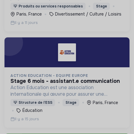
favorisent le bien-être, le lien social et l'expression
💡
Produits ou services responsables
Stage
de soi.
Paris, France
Divertissement / Culture / Loisirs
Il y a 11 jours
ACTION EDUCATION - EQUIPE EUROPE
stage 6 mois - assistant.e communication
Action Education est une association
internationale qui œuvre pour assurer une
éducation de qualité pour les populations les plus
Paris, France
💡
Structure de l’ESS
Stage
vulnérables et marginalisées
Éducation
Il y a 15 jours