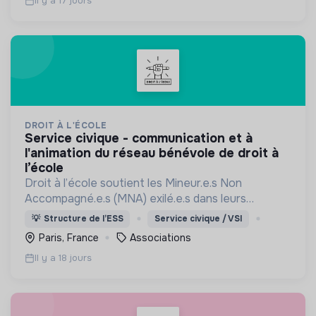
Il y a 17 jours
DROIT À L'ÉCOLE
service civique - communication et à
l'animation du réseau bénévole de droit à
l’école
Droit à l’école soutient les Mineur.e.s Non
Accompagné.e.s (MNA) exilé.e.s dans leurs
démarches de scolarisation vers une école de la
💡
Structure de l’ESS
Service civique / VSI
République française.
Paris, France
Associations
Il y a 18 jours