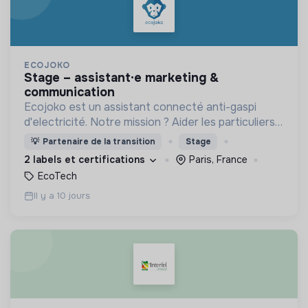
ECOJOKO
stage – assistant·e marketing &
communication
Ecojoko est un assistant connecté anti-gaspi
d'electricité. Notre mission ? Aider les particuliers à
comprendre où ils consomment, et à baisser leurs
💡
Partenaire de la transition
Stage
consommations.
2 labels et certifications
Paris, France
EcoTech
Il y a 10 jours