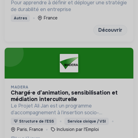
Pour apprendre à définir et déployer une stratégie
de durabilité en entreprise
France
Autres
Découvrir
MADERA
chargé·e d’animation, sensibilisation et
médiation interculturelle
Le Projet Ali Jan est un programme
d’accompagnement à l’insertion socio-
professionnelle des personnes bénéficiaires de la
💡
Structure de l’ESS
Service civique / VSI
protection internationale (BPI) dans les territoires
Paris, France
Inclusion par l'Emploi
ruraux et périurbains.