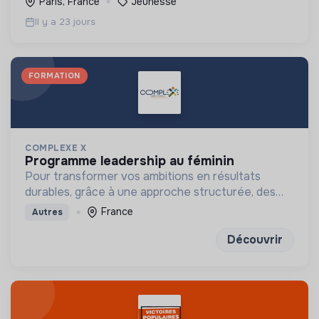
Paris, France
Jeunesse
prioritaires, à agir
Il y a 23 jours
FORMATION
COMPLEXE X
programme leadership au féminin
Pour transformer vos ambitions en résultats
durables, grâce à une approche structurée, des
outils concrets et des exercices de réflexion
France
Autres
puissants
Découvrir