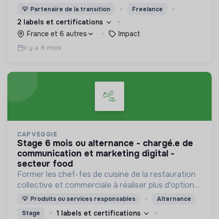
décrocher des missions à fort impact en
💡
Partenaire de la transition
Freelance
rejoignant le plus grand réseau de structures
2 labels et certifications
engagées.
France et 6 autres
Impact
Il y a 9 mois
CAP VEGGIE
stage 6 mois ou alternance - chargé.e de
communication et marketing digital -
secteur food
Former les chef-fes de cuisine de la restauration
collective et commerciale à réaliser plus d'options
végétariennes et végan.
💡
Produits ou services responsables
Alternance
1 labels et certifications
Stage