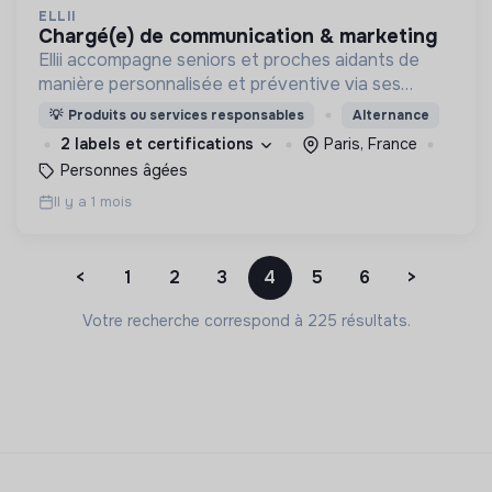
ELLII
chargé(e) de communication & marketing
Ellii accompagne seniors et proches aidants de
manière personnalisée et préventive via ses
ateliers collectifs et interactifs animés en ligne
💡
Produits ou services responsables
Alternance
afin de rester en forme tout en s'amusant !
2 labels et certifications
Paris, France
Personnes âgées
Il y a 1 mois
<
1
2
3
4
5
6
>
Votre recherche correspond à 225 résultats.