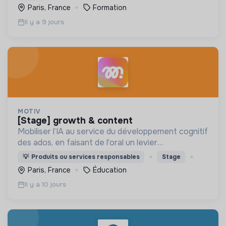
Paris, France
Formation
Il y a 9 jours
MOTIV
[stage] growth & content
Mobiliser l’IA au service du développement cognitif
des ados, en faisant de l'oral un levier
d'émancipation pour toute une génération !
💡
Produits ou services responsables
Stage
Paris, France
Éducation
Il y a 10 jours