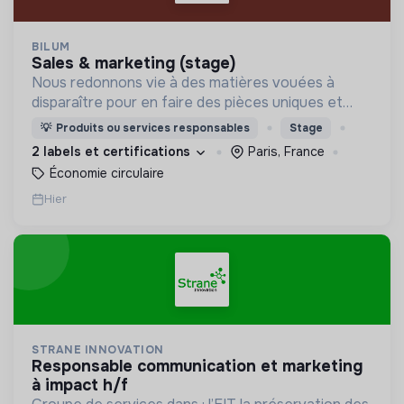
BILUM
sales & marketing (stage)
Nous redonnons vie à des matières vouées à
disparaître pour en faire des pièces uniques et
originales. Notre manufacture d’upcycling s'inscrit
💡
Produits ou services responsables
Stage
en circuit court et dans l’économie sociale et
2 labels et certifications
Paris, France
solidaire.
Économie circulaire
Hier
STRANE INNOVATION
responsable communication et marketing
à impact h/f