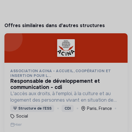
Offres similaires dans d'autres structures
ASSOCIATION ACINA - ACCUEIL, COOPÉRATION ET
INSERTION POUR L...
responsable de développement et
communication - cdi
L'accès aux droits, à l'emploi, à la culture et au
logement des personnes vivant en situation de
grande précarité et d'habitat indigne ou précaire
Paris, France
💡
Structure de l’ESS
CDI
(squats, bidonvilles, hôtels sociaux, etc.) en IDF.
Social
Hier