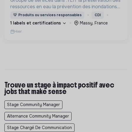
Groupe de services dans : l’EIT la préservation des
ressources en eau la prévention des inondations
l’agriculture durable et les écosystèmes
💡
Produits ou services responsables
CDI
terrestres les sciences cognitives
1 labels et certifications
Massy, France
Hier
Trouve un stage à impact positif avec
jobs that make sense
Stage Community Manager
Alternance Community Manager
Stage Chargé De Communication