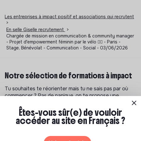
Les entreprises à impact positif et associations qui recrutent
>
En selle Giselle recrutement
>
Chargée de mission en communication & community manager
- Projet d'empowerment féminin par le vélo 🚵‍♀️ - Paris -
Stage, Bénévolat - Communication - Social - 03/06/2026
Notre sélection de formations à impact
Tu souhaites te réorienter mais tu ne sais pas par où
commencer ? Pas de panique, on te propose une
sélection de formations aux métiers de la transition
écologique et solidaire !
Êtes-vous sûr(e) de vouloir
accéder au site en Français ?