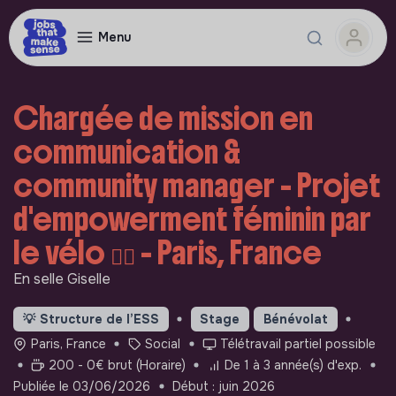
Menu
Chargée de mission en
communication &
community manager - Projet
d'empowerment féminin par
le vélo 🚵‍♀️ - Paris, France
En selle Giselle
💡
Structure de l’ESS
Stage
Bénévolat
Paris, France
Social
Télétravail partiel possible
200 - 0€ brut (Horaire)
De 1 à 3 année(s) d'exp.
Publiée le 03/06/2026
Début : juin 2026