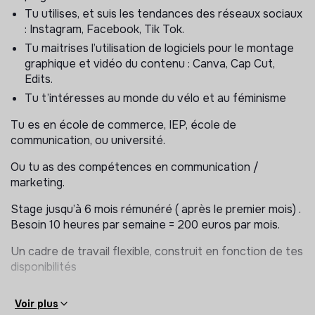
vecteur d’émancipation
Tu utilises, et suis les tendances des réseaux sociaux
: Instagram, Facebook, Tik Tok.
Avec ce projet, nous utilisons le vélo comme
outil
Tu maitrises l’utilisation de logiciels pour le montage
d’autonomisation
.
graphique et vidéo du contenu : Canva, Cap Cut,
Concrètement, nous :
Edits.
Tu t’intéresses au monde du vélo et au féminisme
organisons des
sorties à vélo accessibles à
toutes
, en Île-de-France, quel que soit le niveau,
Tu es en école de commerce, IEP, école de
proposons des
ateliers pratiques
: initiation à la
communication, ou université.
mécanique, sécurité, itinérance,
Ou tu as des compétences en communication /
créons des
temps collectifs conviviaux
(pique-
marketing.
niques, goûters) pour favoriser le lien, la sororité et la
confiance.
Stage jusqu’à 6 mois rémunéré ( après le premier mois) .
Besoin 10 heures par semaine = 200 euros par mois.
Un cadre de travail flexible, construit en fonction de tes
POURQUOI NOUS REJOINDRE ?
disponibilités
Rejoindre
En Selle Giselle
, ce n’est pas
“faire de la
com”
.
Voir plus