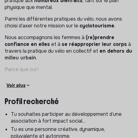
pratique aux
nombreux bienfaits
, tant sur le plan
physique que mental.
Parmi les différentes pratiques du vélo, nous avons
choisi d’axer notre mission sur le
cyclotourisme
.
Nous accompagnons les femmes à
(re)prendre
confiance en elles
et à
se réapproprier leur corps
à
travers la pratique du vélo en collectif et
en dehors du
milieu urbain
.
Parce que oui !
Voir plus
ET CONCRÈTEMENT ?
Profil recherché
En Selle Giselle porte
deux projets complémentaires
:
Tu souhaites participer au développement d’une
Les Giselles en autonomie
association à fort impact social…
Les Giselles en cyclothérapie
Tu es une personne créative, dynamique,
🔹 Les Giselles en autonomie – le vélo comme
polyvalente et autonome.