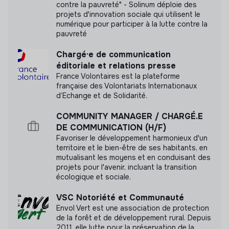
d'impact
Création de
flyers et supports de communication
contre la pauvreté" - Solinum déploie des
pour les événements (Canva)
projets d'innovation sociale qui utilisent le
numérique pour participer à la lutte contre la
Aide à la rédaction de contenus éditoriaux (posts,
pauvreté
accroches, textes courts)
Contribution à la communication d’une
campagne de
Labels et certifications
Chargé·e de communication
crowdfunding
éditoriale et relations presse
Cette structure n'a pas souhaité nous
Participation à la mise en place d’une
newsletter
France Volontaires est la plateforme
française des Volontariats Internationaux
communiquer les labels ou certifications qu'elle a
Production de contenus lors des événements :
d’Echange et de Solidarité.
pu obtenir.
photos et vidéos
Community management dans le cadre des
COMMUNITY MANAGER / CHARGÉ.E
événements
DE COMMUNICATION (H/F)
Favoriser le développement harmonieux d'un
territoire et le bien-être de ses habitants, en
Documents
mutualisant les moyens et en conduisant des
projets pour l'avenir, incluant la transition
N'a pas encore communiqué de documents de
écologique et sociale.
transparence
VSC Notoriété et Communauté
Envol Vert est une association de protection
de la forêt et de développement rural. Depuis
2011, elle lutte pour la préservation de la