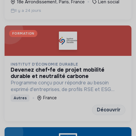
18e Arrondissement, Paris, France
Lien social
Il y a 24 jours
FORMATION
INSTITUT D'ÉCONOMIE DURABLE
devenez chef•fe de projet mobilité
durable et neutralité carbone
Programme conçu pour répondre au besoin
exprimé d'entreprises, de profils RSE et ESG
solides et en pleine maîtrise des fondamentaux
France
Autres
financiers, data et réglementaires
Découvrir