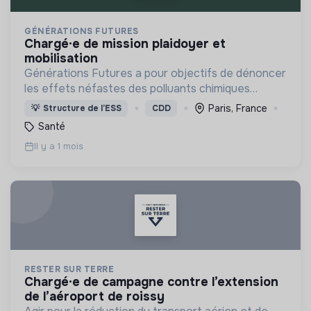
GÉNÉRATIONS FUTURES
chargé·e de mission plaidoyer et
mobilisation
Générations Futures a pour objectifs de dénoncer
les effets néfastes des polluants chimiques
#pesticides et de promouvoir leurs alternatives au
Paris, France
💡
Structure de l’ESS
CDD
premier rang desquelles la bio.
Santé
Il y a 1 mois
RESTER SUR TERRE
chargé·e de campagne contre l’extension
de l’aéroport de roissy