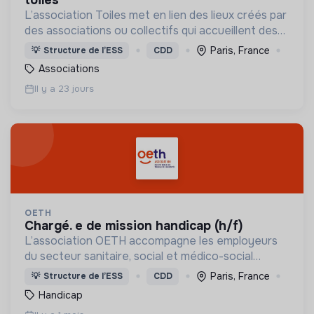
L’association Toiles met en lien des lieux créés par
des associations ou collectifs qui accueillent des
personnes exilé.es ne pouvant pas bénéficier du
Paris, France
💡
Structure de l’ESS
CDD
Dispositif National d’Etat (DNA).
Associations
Il y a 23 jours
OETH
chargé. e de mission handicap (h/f)
L’association OETH accompagne les employeurs
du secteur sanitaire, social et médico-social
associatif dans leurs démarches de recrutement
Paris, France
💡
Structure de l’ESS
CDD
et de maintien en emploi des salariés en situation
Handicap
de handicap