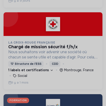
Il y a 9 jours
LA CROIX-ROUGE FRANÇAISE
chargé de mission sécurité f/h/x
Nous souhaitons voir advenir une société où
chacun se sente utile et capable d’agir. Pour cela,
nous proposons des moyens et des lieux
💡
Structure de l’ESS
CDD
d’engagement innovants et adaptés à tous.
1 labels et certifications
Montrouge, France
Social
Il y a 1 mois
FORMATION