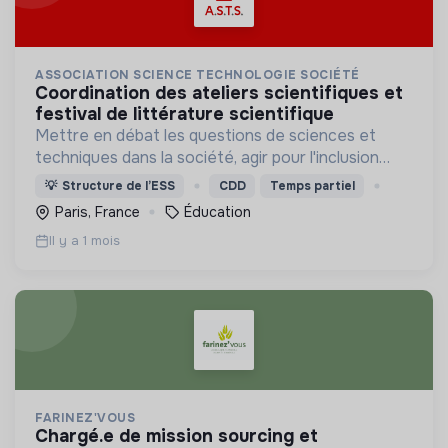
ASSOCIATION SCIENCE TECHNOLOGIE SOCIÉTÉ
coordination des ateliers scientifiques et
festival de littérature scientifique
Mettre en débat les questions de sciences et
techniques dans la société, agir pour l'inclusion
numérique, le partage des connaissances
💡
Structure de l’ESS
CDD
Temps partiel
scientifiques et la culture de l'esprit critique.
Paris, France
Éducation
Il y a 1 mois
FARINEZ'VOUS
chargé.e de mission sourcing et