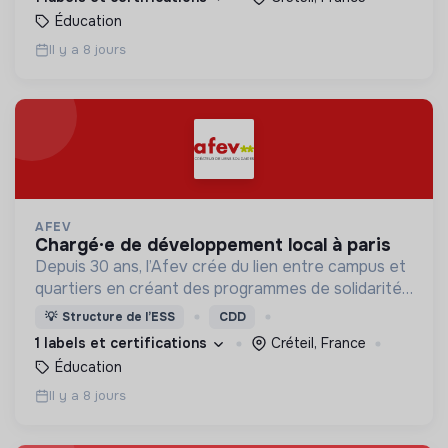
Éducation
Il y a 8 jours
AFEV
chargé·e de développement local à paris
Depuis 30 ans, l’Afev crée du lien entre campus et
quartiers en créant des programmes de solidarité
où des milliers d’étudiant·es s’engagent auprès des
💡
Structure de l’ESS
CDD
jeunes.
1 labels et certifications
Créteil, France
Éducation
Il y a 8 jours