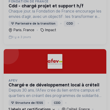
FONDATION DE FRANCE
cdd - chargé projet et support h/f
Chaque jour, la Fondation de France encourage les
envies d’agir, avec un objectif : les transformer en
actions utiles et efficaces pour construire une
💡
Partenaire de la transition
CDD
société plus digne et plus juste.
Paris, France
Impact
Il y a 3 jours
AFEV
chargé·e de développement local à créteil
Depuis 30 ans, l’Afev crée du lien entre campus et
quartiers en créant des programmes de solidarité
où des milliers d’étudiant·es s’engagent auprès des
💡
Structure de l’ESS
CDD
jeunes.
1 labels et certifications
Créteil, France