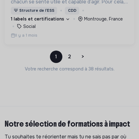
chacun se sente utile et capable d’agir. Pour cela,
nous proposons des moyens et des lieux
💡
Structure de l’ESS
CDD
d’engagement innovants et adaptés à tous.
1 labels et certifications
Montrouge, France
Social
Il y a 1 mois
1
2
>
Votre recherche correspond à 38 résultats.
Notre sélection de formations à impact
Tu souhaites te réorienter mais tu ne sais pas par où