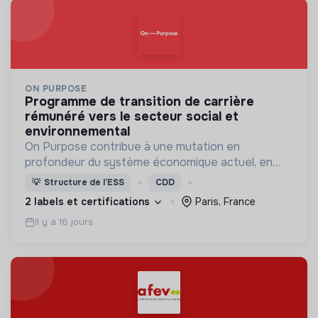
ON PURPOSE
programme de transition de carrière
rémunéré vers le secteur social et
environnemental
On Purpose contribue à une mutation en
profondeur du système économique actuel, en
accompagnant les leaders de demain dans leur
💡
Structure de l’ESS
CDD
transformation professionnelle et personnelle.
2 labels et certifications
Paris, France
Il y a 16 jours