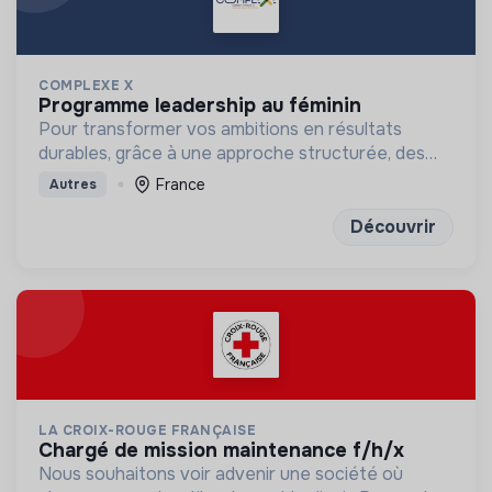
COMPLEXE X
programme leadership au féminin
Pour transformer vos ambitions en résultats
durables, grâce à une approche structurée, des
outils concrets et des exercices de réflexion
France
Autres
puissants
Découvrir
LA CROIX-ROUGE FRANÇAISE
chargé de mission maintenance f/h/x
Nous souhaitons voir advenir une société où