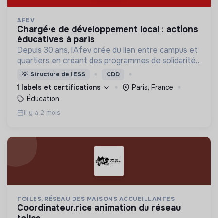
AFEV
chargé·e de développement local : actions
éducatives à paris
Depuis 30 ans, l’Afev crée du lien entre campus et
quartiers en créant des programmes de solidarité
où des milliers d’étudiant·es s’engagent auprès des
💡
Structure de l’ESS
CDD
jeunes.
1 labels et certifications
Paris, France
Éducation
Il y a 2 mois
TOILES, RÉSEAU DES MAISONS ACCUEILLANTES
coordinateur.rice animation du réseau
toiles