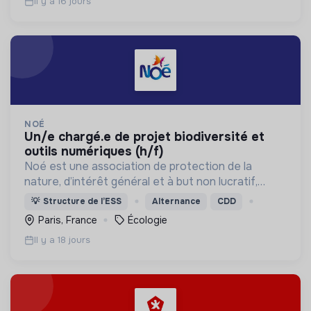
Il y a 16 jours
NOÉ
un/e chargé.e de projet biodiversité et
outils numériques (h/f)
Noé est une association de protection de la
nature, d’intérêt général et à but non lucratif,
créée en 2001. Elle déploie en France et à
💡
Structure de l’ESS
Alternance
CDD
l’international des actions de sauvegarde de la
Paris, France
Écologie
biodiversité.
Il y a 18 jours