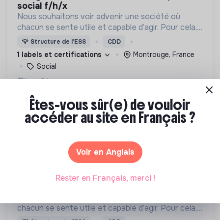
social f/h/x
Nous souhaitons voir advenir une société où
chacun se sente utile et capable d’agir. Pour cela,
nous proposons des moyens et des lieux
💡
Structure de l’ESS
CDD
d’engagement innovants et adaptés à tous.
1 labels et certifications
Montrouge, France
Social
Il y a 8 jours
Êtes-vous sûr(e) de vouloir
accéder au site en Français ?
Voir en Anglais
LA CROIX-ROUGE FRANÇAISE
chargé de mobilisation du réseau national
Rester en Français, merci !
crf à l’international f/h/x
Nous souhaitons voir advenir une société où
chacun se sente utile et capable d’agir. Pour cela,
nous proposons des moyens et des lieux