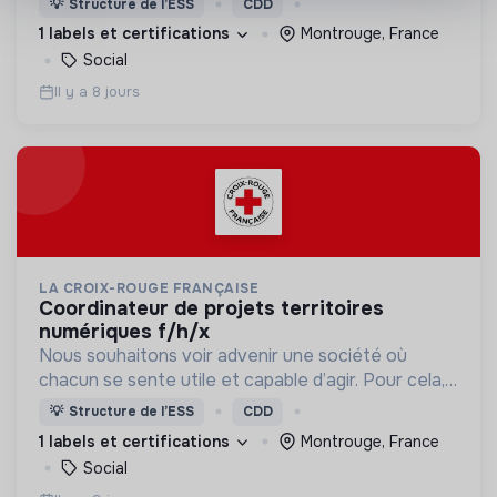
💡
Structure de l’ESS
CDD
d’engagement innovants et adaptés à tous.
1 labels et certifications
Montrouge, France
Social
Il y a 8 jours
LA CROIX-ROUGE FRANÇAISE
coordinateur de projets territoires
numériques f/h/x
Nous souhaitons voir advenir une société où
chacun se sente utile et capable d’agir. Pour cela,
nous proposons des moyens et des lieux
💡
Structure de l’ESS
CDD
d’engagement innovants et adaptés à tous.
1 labels et certifications
Montrouge, France
Social