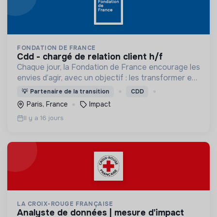
FONDATION DE FRANCE
cdd - chargé de relation client h/f
Chaque jour, la Fondation de France encourage les
envies d’agir, avec un objectif : les transformer en
actions utiles et efficaces pour construire une
💡
Partenaire de la transition
CDD
société plus digne et plus juste.
Paris, France
Impact
Il y a 16 jours
LA CROIX-ROUGE FRANÇAISE
analyste de données | mesure d'impact