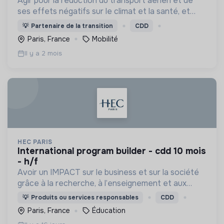
Agir pour la réduction du transport aérien et de
ses effets négatifs sur le climat et la santé, et
pour des alternatives et modes de déplacement
💡
Partenaire de la transition
CDD
plus soutenables et plus justes.
Paris, France
Mobilité
Il y a 2 mois
HEC PARIS
international program builder - cdd 10 mois
- h/f
Avoir un IMPACT sur le business et sur la société
grâce à la recherche, à l’enseignement et aux
actions que nous menons, et ainsi contribuer à un
💡
Produits ou services responsables
CDD
monde plus inclusif, plus durable et plus prospère.
Paris, France
Éducation