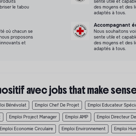
produits
sente utile et capab
briser le tabou
des moyens et des l
adaptés à tous.
Accompagnant édu
été où chacun se
Nous souhaitons voi
a, nous proposons
sente utile et capab
innovants et
des moyens et des l
adaptés à tous.
positif avec jobs that make sens
loi Bénévolat
Emploi Chef De Projet
Emploi Educateur Spécia
t
Emploi Project Manager
Emploi AMP
Emploi Directeur De
Emploi Economie Circulaire
Emploi Environnement
Emploi Hum