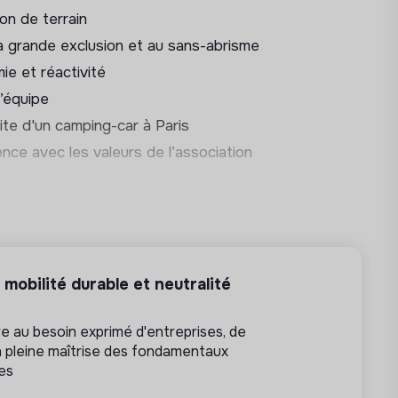
utes les Mobil’douches parisiennes
on de terrain
action concrète et humaine, au plus près
la grande exclusion et au sans-abrisme
 à restaurer dignité et lien social.
ie et réactivité
d’équipe
uite d'un camping-car à Paris
nce avec les valeurs de l’association
mobilité durable et neutralité
 au besoin exprimé d'entreprises, de
n pleine maîtrise des fondamentaux
res