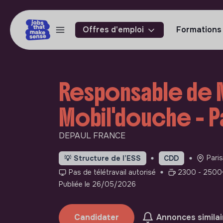
Offres d'emploi
Formations
Responsable de 
Mobil'douche - P
DEPAUL FRANCE
Paris
💡
Structure de l’ESS
CDD
Pas de télétravail autorisé
2300 - 2500€
Publiée le 26/05/2026
Candidater
Annonces similai