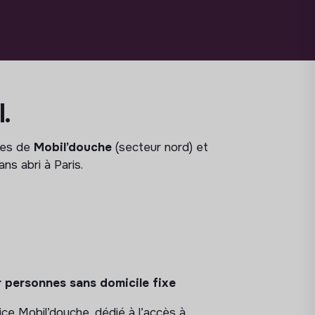
l.
des de
Mobil’douche
(secteur nord) et
s abri à Paris.
 personnes sans domicile fixe
e Mobil’douche, dédié à l’accès à