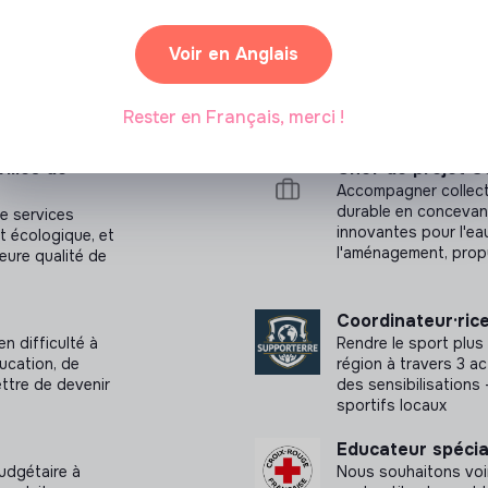
Voir en Anglais
Rester en Français, merci !
illes de
Chef de projet Gé
Accompagner collectiv
durable en concevant
de services
innovantes pour l'eau
t écologique, et
l'aménagement, propu
leure qualité de
Coordinateur·ric
en difficulté à
Rendre le sport plus
ucation, de
région à travers 3 act
ettre de devenir
des sensibilisation
sportifs locaux
Educateur spécia
udgétaire à
Nous souhaitons voi