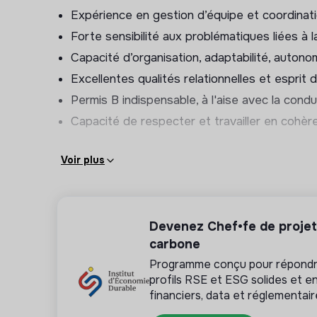
Développer le volet “action sociale” pour to
Expérience en gestion d’équipe et coordinati
Rejoindre Mobil’douche, c’est participer à une 
Forte sensibilité aux problématiques liées à 
des personnes en situation de rue, en contribuant
Capacité d’organisation, adaptabilité, autonom
Excellentes qualités relationnelles et esprit 
Permis B indispensable, à l'aise avec la cond
Capacité de respecter et travailler en cohère
Voir plus
Devenez Chef•fe de projet 
carbone
Programme conçu pour répondre
profils RSE et ESG solides et e
financiers, data et réglementai