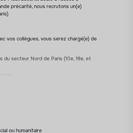
ande précarité, nous recrutons un(e)
is).
avec vos collègues, vous serez chargé(e) de
es du secteur Nord de Paris (10e, 18e, et
errain
 (accueil, hygiène, respect des usagers)
iel, approvisionnement)
ux (associations, collectivités, acteurs
 et au suivi des activités (reporting,
cial ou humanitaire