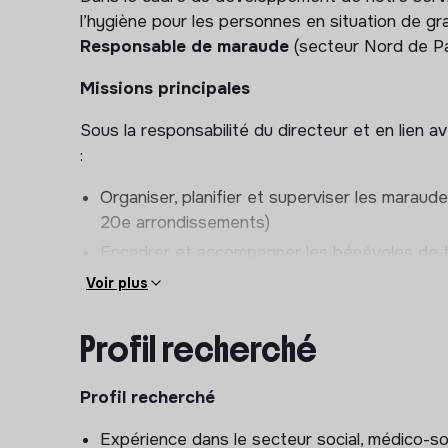
l’hygiène pour les personnes en situation de gr
Responsable de maraude
(secteur Nord de Par
Missions principales
Sous la responsabilité du directeur et en lien 
:
Organiser, planifier et superviser les maraud
20e arrondissements)
Encadrer et accompagner les bénévoles de t
Veiller au bon déroulement des interventions
Voir plus
Assurer la gestion logistique (véhicule, matér
Profil recherché
Développer et entretenir les partenariats loca
sociaux)
Profil recherché
Participer à l’amélioration continue du service
indicateurs)
Expérience dans le secteur social, médico-so