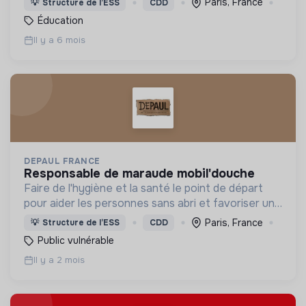
Paris, France
💡
Structure de l’ESS
CDD
construction de citoyens impliqués dans la société
Éducation
civile
Il y a 6 mois
DEPAUL FRANCE
responsable de maraude mobil'douche
Faire de l'hygiène et la santé le point de départ
pour aider les personnes sans abri et favoriser une
sortie de rue et une (ré)insertion sociale.
Paris, France
💡
Structure de l’ESS
CDD
Public vulnérable
Il y a 2 mois