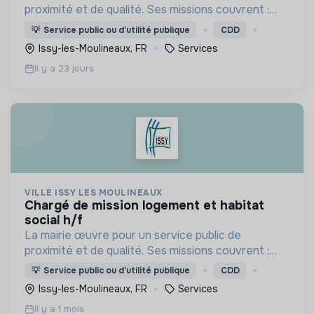
proximité et de qualité. Ses missions couvrent :
l'enfance, l’action sociale, la culture, la sécurité,
💡
Service public ou d’utilité publique
CDD
l’aménagement urbain, la transition numérique etc.
Issy-les-Moulineaux, FR
Services
Il y a 23 jours
VILLE ISSY LES MOULINEAUX
chargé de mission logement et habitat
social h/f
La mairie œuvre pour un service public de
proximité et de qualité. Ses missions couvrent :
l'enfance, l’action sociale, la culture, la sécurité,
💡
Service public ou d’utilité publique
CDD
l’aménagement urbain, la transition numérique etc.
Issy-les-Moulineaux, FR
Services
Il y a 1 mois