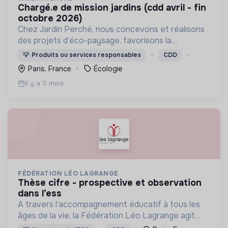
chargé.e de mission jardins (cdd avril - fin
octobre 2026)
Chez Jardin Perché, nous concevons et réalisons
des projets d’éco-paysage, favorisons la
biodiversité et entretenons nos espaces verts et
💡
Produits ou services responsables
CDD
fermes urbaines de manière responsable.
Paris, France
Écologie
Il y a 5 mois
FÉDÉRATION LÉO LAGRANGE
thèse cifre - prospective et observation
dans l’ess
A travers l’accompagnement éducatif à tous les
âges de la vie, la Fédération Léo Lagrange agit
pour l’émancipation de chacun et participe à la