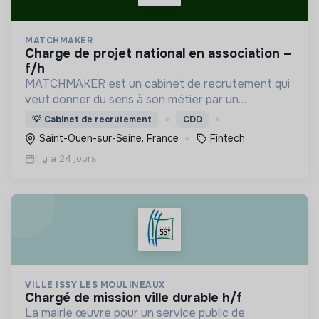
MATCHMAKER
charge de projet national en association –
f/h
MATCHMAKER est un cabinet de recrutement qui
veut donner du sens à son métier par un
accompagnement personnalisé de ses candidats.
💡
Cabinet de recrutement
CDD
Saint-Ouen-sur-Seine, France
Fintech
Il y a 24 jours
VILLE ISSY LES MOULINEAUX
chargé de mission ville durable h/f
La mairie œuvre pour un service public de