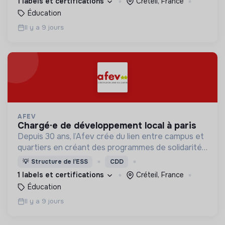
1 labels et certifications
Créteil, France
Éducation
Il y a 9 jours
AFEV
chargé·e de développement local à paris
Depuis 30 ans, l’Afev crée du lien entre campus et
quartiers en créant des programmes de solidarité
où des milliers d’étudiant·es s’engagent auprès des
💡
Structure de l’ESS
CDD
jeunes.
1 labels et certifications
Créteil, France
Éducation
Il y a 9 jours