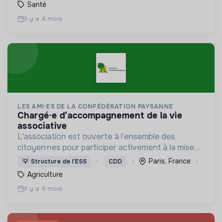
Santé
Il y a 4 mois
LES AMI·ES DE LA CONFÉDÉRATION PAYSANNE
chargé·e d’accompagnement de la vie
associative
L'association est ouverte à l’ensemble des
citoyen·nes pour participer activement à la mise
en place d’une agriculture paysanne,
Paris, France
💡
Structure de l’ESS
CDD
respectueuse du vivant.
Agriculture
Il y a 4 mois