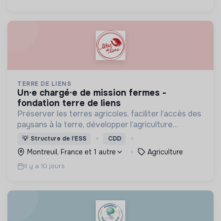
TERRE DE LIENS
un·e chargé·e de mission fermes -
fondation terre de liens
Préserver les terres agricoles, faciliter l’accès des
paysans à la terre, développer l’agriculture
biologique et paysanne et faire de la terre un bien
💡
Structure de l’ESS
CDD
commun par une dynamique associative et
Montreuil, France et 1 autre
Agriculture
citoyenne
Il y a 10 jours