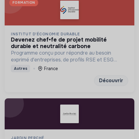
FORMATION
INSTITUT D'ÉCONOMIE DURABLE
devenez chef•fe de projet mobilité
durable et neutralité carbone
Programme conçu pour répondre au besoin
exprimé d'entreprises, de profils RSE et ESG
solides et en pleine maîtrise des fondamentaux
France
Autres
financiers, data et réglementaires
Découvrir
JARDIN PERCHÉ