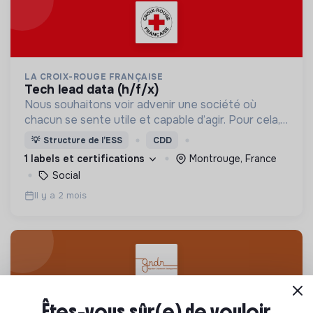
LA CROIX-ROUGE FRANÇAISE
tech lead data (h/f/x)
Nous souhaitons voir advenir une société où
chacun se sente utile et capable d’agir. Pour cela,
nous proposons des moyens et des lieux
💡
Structure de l’ESS
CDD
d’engagement innovants et adaptés à tous.
1 labels et certifications
Montrouge, France
Social
Il y a 2 mois
Êtes-vous sûr(e) de vouloir