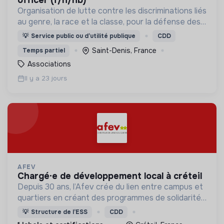
Organisation de lutte contre les discriminations liés
au genre, la race et la classe, pour la défense des
droits des personnes LGBTQIA+ issues des
💡
Service public ou d’utilité publique
CDD
quartiers populaires
Saint-Denis, France
Temps partiel
Associations
Il y a 23 jours
AFEV
chargé·e de développement local à créteil
Depuis 30 ans, l’Afev crée du lien entre campus et
quartiers en créant des programmes de solidarité
où des milliers d’étudiant·es s’engagent auprès des
💡
Structure de l’ESS
CDD
jeunes.