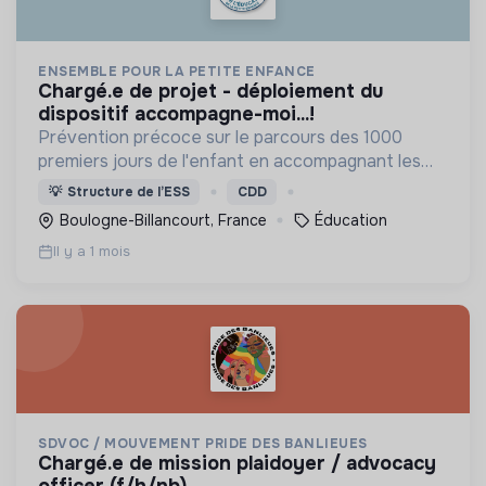
ENSEMBLE POUR LA PETITE ENFANCE
chargé.e de projet - déploiement du
dispositif accompagne-moi...!
Prévention précoce sur le parcours des 1000
premiers jours de l'enfant en accompagnant les
professionnels et parents pour développer des
💡
Structure de l’ESS
CDD
pratiques éducatives favorables au
Boulogne-Billancourt, France
Éducation
développement de l'enfant.
Il y a 1 mois
SDVOC / MOUVEMENT PRIDE DES BANLIEUES
chargé.e de mission plaidoyer / advocacy
officer (f/h/nb)