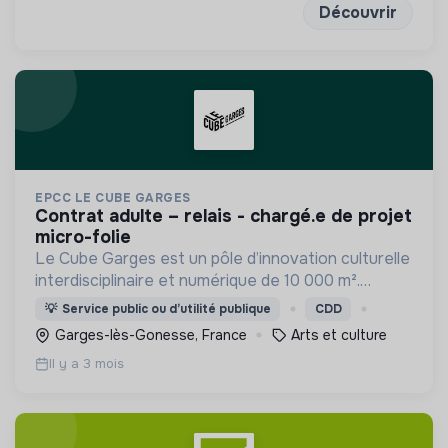
Découvrir
EPCC LE CUBE GARGES
contrat adulte – relais - chargé.e de projet
micro-folie
Le Cube Garges est un pôle d’innovation culturelle
interdisciplinaire et numérique de 10 000 m².
Moteur du renouveau créatif, il allie découverte,
💡
Service public ou d’utilité publique
CDD
pratique, formation et participation.
Garges-lès-Gonesse, France
Arts et culture
Il y a 3 mois