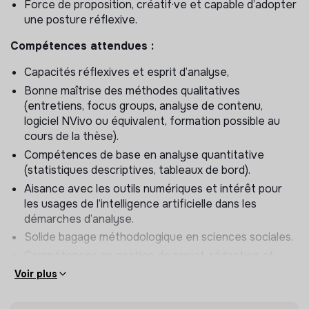
Force de proposition, créatif·ve et capable d’adopter
les objectifs scientifiques et opérationnels de la
une posture réflexive.
thèse
Compétences attendues :
La recherche doctorale visera à :
Capacités réflexives et esprit d’analyse,
Explorer les liens entre observation organisationnelle
et démarches prospectives dans les entreprises
Bonne maîtrise des méthodes qualitatives
sociales.
(entretiens, focus groups, analyse de contenu,
logiciel NVivo ou équivalent, formation possible au
Identifier les outils, les processus et les dynamiques
cours de la thèse).
favorisant l’intégration de la prospective dans la
stratégie d’une organisation pluriterritoriale.
Compétences de base en analyse quantitative
(statistiques descriptives, tableaux de bord).
Analyser la performativité des instruments
prospectifs sur les transformations internes et les
Aisance avec les outils numériques et intérêt pour
interactions avec l’écosystème.
les usages de l’intelligence artificielle dans les
démarches d’analyse.
Construire des recommandations méthodologiques
et stratégiques sur l’outillage en observation et
Solide bagage méthodologique en sciences sociales.
prospective.
Compétences en gestion de projet, rédaction et
communication orale.
Voir plus
La thèse s’inscrit dans le champ de l’économie sociale,
Capacité à collaborer au sein d’une équipe
des sciences de gestion et du management public.
pluridisciplinaire et multi-niveaux.