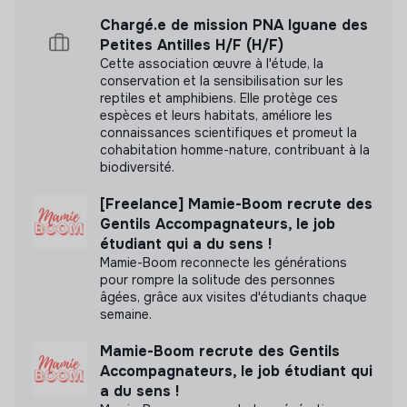
Chargé.e de mission PNA Iguane des
Petites Antilles H/F (H/F)
Labels et certifications
Cette association œuvre à l'étude, la
conservation et la sensibilisation sur les
reptiles et amphibiens. Elle protège ces
Cette structure n'a pas souhaité nous
espèces et leurs habitats, améliore les
communiquer les labels ou certifications qu'elle a
connaissances scientifiques et promeut la
pu obtenir.
cohabitation homme-nature, contribuant à la
biodiversité.
[Freelance] Mamie-Boom recrute des
Gentils Accompagnateurs, le job
Documents
étudiant qui a du sens !
Mamie-Boom reconnecte les générations
N'a pas encore communiqué de documents de
pour rompre la solitude des personnes
transparence
âgées, grâce aux visites d'étudiants chaque
semaine.
Mamie-Boom recrute des Gentils
Accompagnateurs, le job étudiant qui
a du sens !