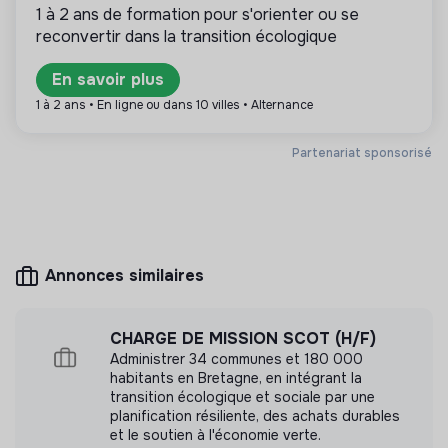
quoi une démarche prospective peut être un levier de
solidarité et d’utilité sociale : son mode de
1 à 2 ans de formation pour s'orienter ou se
gestion est démocratique et participatif, et sa
dynamisation du lien avec l’écosystème ? Comment
reconvertir dans la transition écologique
lucrativité est limitée. Il s’agit d’une association,
relier différentes formes d’observation (interne et
coopérative, fondation, mutuelle ou entreprise
externe) et de prospectives (sectorielles, territoriales,
En savoir plus
ESUS.
etc.) ? Au regard de quels critères (opérationnels et
1 à 2 ans • En ligne ou dans 10 villes • Alternance
scientifiques) suivre les évolutions clés des besoins sur
les territoires d’action de la structure ?
Partenariat sponsorisé
Il reviendra au doctorant/à la doctorante de définir
Plus d'informations
avec la structure d’accueil les axes de recherche sur
lesquels travailler plus particulièrement.
Site internet
Association
> 2000 salariés
Éducation
Annonces similaires
CHARGE DE MISSION SCOT (H/F)
Mesure d'impact
Administrer 34 communes et 180 000
habitants en Bretagne, en intégrant la
Nous avons réalisé une mesure d’impact en
transition écologique et sociale par une
interne.
planification résiliente, des achats durables
et le soutien à l'économie verte.