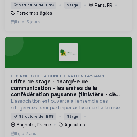
de pauvreté, de solitude, d’exclusion, de précarité,
Paris, FR
💡
Structure de l’ESS
Stage
de maladie.
Personnes âgées
Il y a 15 jours
LES AMI·ES DE LA CONFÉDÉRATION PAYSANNE
offre de stage - chargé·e de
communication - les ami·es de la
confédération paysanne (finistère - dè...
L'association est ouverte à l’ensemble des
citoyen·nes pour participer activement à la mise
en place d’une agriculture paysanne,
💡
Structure de l’ESS
Stage
respectueuse du vivant.
Bagnolet, France
Agriculture
Il y a 2 ans