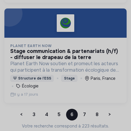
PLANET EARTH NOW
stage communication & partenariats (h/f)
- diffuser le drapeau de la terre
Planet Earth Now soutien et promeut les acteurs
qui participent à la transformation écologique de
nos sociétés, notamment à travers la diffusion du
Paris, France
💡
Structure de l’ESS
Stage
drapeau de la Terre.
Écologie
Il y a 17 jours
<
3
4
5
6
7
8
>
Votre recherche correspond à 223 résultats.