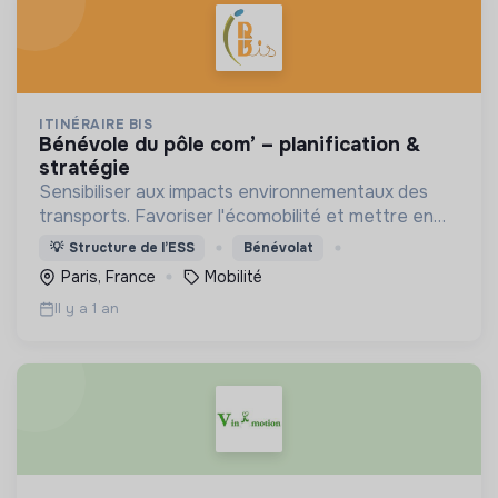
ITINÉRAIRE BIS
bénévole du pôle com’ – planification &
stratégie
Sensibiliser aux impacts environnementaux des
transports. Favoriser l'écomobilité et mettre en
avant les alternatives à l'avion.
💡
Structure de l’ESS
Bénévolat
Paris, France
Mobilité
Il y a 1 an