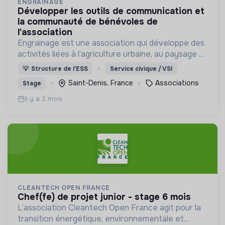
ENGRAINAGE
développer les outils de communication et
la communauté de bénévoles de
l'association
Engrainage est une association qui développe des
activités liées à l’agriculture urbaine, au paysage et
aux pratiques artistiques.
💡
Structure de l’ESS
Service civique / VSI
Saint-Denis, France
Associations
Stage
Il y a 2 mois
CLEANTECH OPEN FRANCE
chef(fe) de projet junior - stage 6 mois
L’association Cleantech Open France agit pour la
transition énergétique, environnementale et