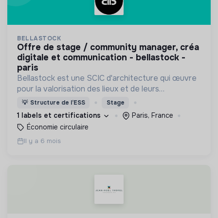
BELLASTOCK
offre de stage / community manager, créa
digitale et communication - bellastock -
paris
Bellastock est une SCIC d'architecture qui œuvre
pour la valorisation des lieux et de leurs
ressources en proposant des alternatives à l'acte
💡
Structure de l’ESS
Stage
de construire.
1 labels et certifications
Paris, France
Économie circulaire
Il y a 6 mois