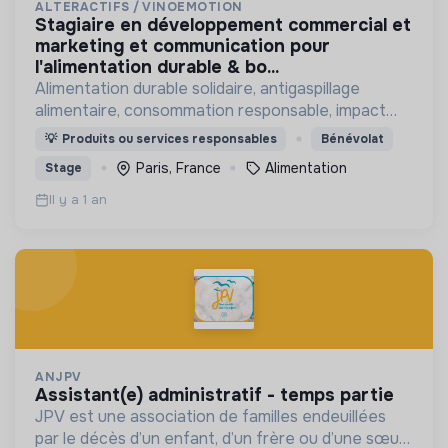
ALTERACTIFS / VINOEMOTION
stagiaire en développement commercial et
marketing et communication pour
l'alimentation durable & bo...
Alimentation durable solidaire, antigaspillage
alimentaire, consommation responsable, impact
positif social et environnemental
💡
Produits ou services responsables
Bénévolat
Paris, France
Alimentation
Stage
Il y a 1 an
ANJPV
assistant(e) administratif - temps partie
JPV est une association de familles endeuillées
par le décès d’un enfant, d’un frère ou d’une sœur,