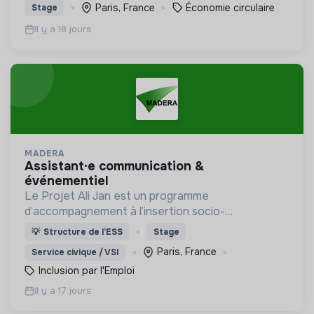
Paris, France
Économie circulaire
Stage
professionnel.
Il y a 18 jours
MADERA
assistant·e communication &
événementiel
Le Projet Ali Jan est un programme
d’accompagnement à l’insertion socio-
professionnelle des personnes bénéficiaires de la
💡
Structure de l’ESS
Stage
protection internationale (BPI) dans les territoires
Paris, France
Service civique / VSI
ruraux et périurbains.
Inclusion par l'Emploi
Il y a 17 jours