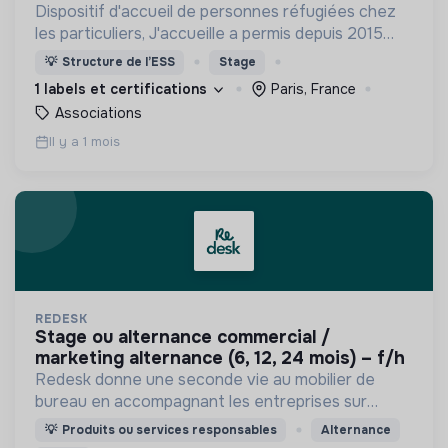
Dispositif d'accueil de personnes réfugiées chez
les particuliers, J'accueille a permis depuis 2015
l'accueil de plus de 1000 personnes dans leur
💡
Structure de l’ESS
Stage
parcours d'inclusion en France.
1 labels et certifications
Paris, France
Associations
Il y a 1 mois
REDESK
stage ou alternance commercial /
marketing alternance (6, 12, 24 mois) – f/h
Redesk donne une seconde vie au mobilier de
bureau en accompagnant les entreprises sur
toutes les problématiques liées à l'économie
💡
Produits ou services responsables
Alternance
circulaire dans le domaine du mobilier