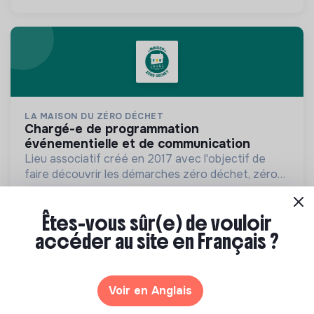
LA MAISON DU ZÉRO DÉCHET
chargé-e de programmation
événementielle et de communication
Lieu associatif créé en 2017 avec l'objectif de
faire découvrir les démarches zéro déchet, zéro
gaspillage et passer à l'action.
💡
Structure de l’ESS
Service civique / VSI
1 labels et certifications
Paris, France
Êtes-vous sûr(e) de vouloir
Économie circulaire
accéder au site en Français ?
Il y a 11 jours
Voir en Anglais