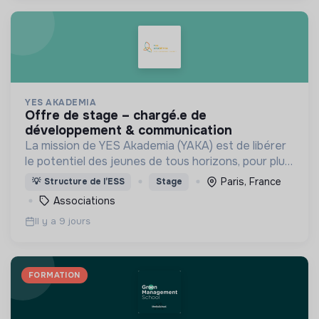
YES AKADEMIA
offre de stage – chargé.e de
développement & communication
La mission de YES Akademia (YAKA) est de libérer
le potentiel des jeunes de tous horizons, pour plus
de justice sociale et environnementale en France
Paris, France
💡
Structure de l’ESS
Stage
et à l'étranger, axé sur l'égalité des chances,
Associations
Il y a 9 jours
FORMATION