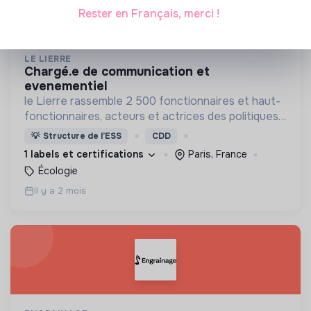
Rester en Français, merci !
LE LIERRE
chargé.e de communication et
evenementiel
le Lierre rassemble 2 500 fonctionnaires et haut-
fonctionnaires, acteurs et actrices des politiques
publiques, convaincu·e·s que l’action publique doit
💡
Structure de l’ESS
CDD
répondre aux urgences écologique et sociale.
1 labels et certifications
Paris, France
Écologie
Il y a 2 mois