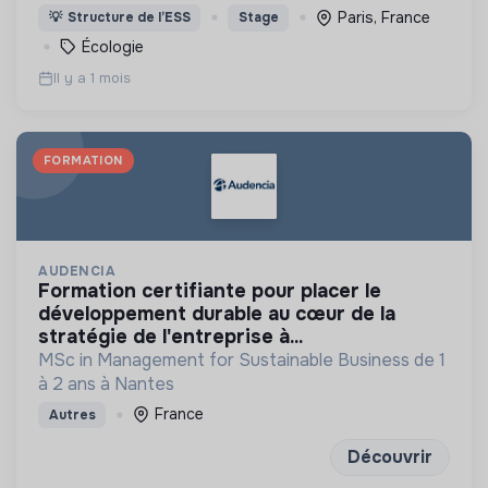
climatique par le développement des technologies
Paris, France
💡
Structure de l’ESS
Stage
propres. Ecosystème de 650 entreprises éco-
Écologie
innovantes.
Il y a 1 mois
FORMATION
AUDENCIA
formation certifiante pour placer le
développement durable au cœur de la
stratégie de l'entreprise à...
MSc in Management for Sustainable Business de 1
à 2 ans à Nantes
France
Autres
Découvrir