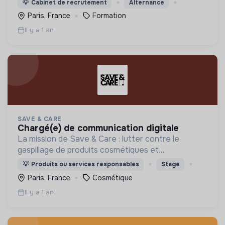
💡
Cabinet de recrutement
Alternance
Paris, France
Formation
Il y a 1 an
SAVE & CARE
chargé(e) de communication digitale
La mission de Save & Care : lutter contre le
gaspillage de produits cosmétiques et
démocratiser l'accès aux soins de qualité 🌱
💡
Produits ou services responsables
Stage
Paris, France
Cosmétique
Il y a 1 an