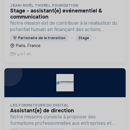
JEAN-NOËL THOREL FOUNDATION
stage - assistant(e) evénementiel &
communication
Notre mission est de contribuer à la réalisation du
potentiel humain en finançant des actions
généreuses
💡
Partenaire de la transition
Stage
Paris, France
Il y a 1 an
LES FORMATEURS DU DIGITAL
assistant(e) de direction
Notre missions consiste à proposer des
formations professionnelles aux entreprises et
aux indépendants dans le domaine du digital.