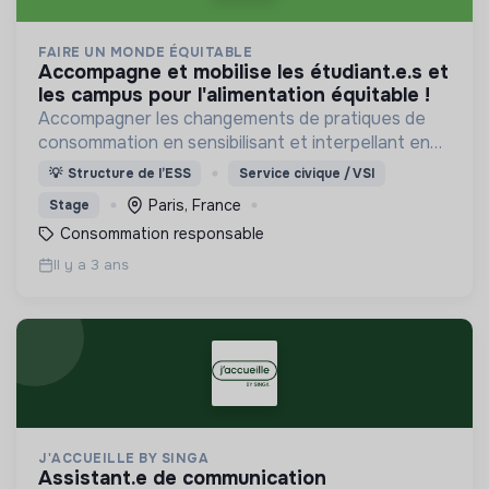
FAIRE UN MONDE ÉQUITABLE
accompagne et mobilise les étudiant.e.s et
les campus pour l'alimentation équitable !
Accompagner les changements de pratiques de
consommation en sensibilisant et interpellant en
France
💡
Structure de l’ESS
Service civique / VSI
Paris, France
Stage
Consommation responsable
Il y a 3 ans
J'ACCUEILLE BY SINGA
assistant.e de communication