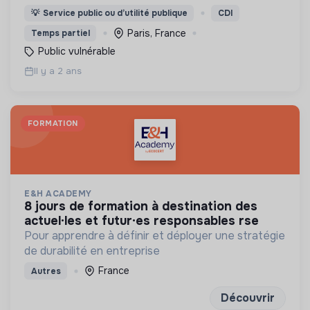
quel que soit l’âge de l’enfant et quelle que soit la
💡
Service public ou d’utilité publique
CDI
cause du décès.
Paris, France
Temps partiel
Public vulnérable
Il y a 2 ans
FORMATION
E&H ACADEMY
8 jours de formation à destination des
actuel·les et futur·es responsables rse
Pour apprendre à définir et déployer une stratégie
de durabilité en entreprise
France
Autres
Découvrir