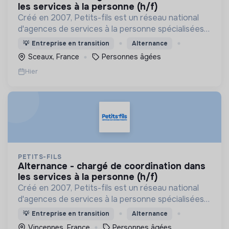
les services à la personne (h/f)
Créé en 2007, Petits-fils est un réseau national
d'agences de services à la personne spécialisées
dans l'aide à domicile pour les personnes âgées.
💡
Entreprise en transition
Alternance
Sceaux, France
Personnes âgées
Hier
PETITS-FILS
alternance - chargé de coordination dans
les services à la personne (h/f)
Créé en 2007, Petits-fils est un réseau national
d'agences de services à la personne spécialisées
dans l'aide à domicile pour les personnes âgées.
💡
Entreprise en transition
Alternance
Vincennes, France
Personnes âgées