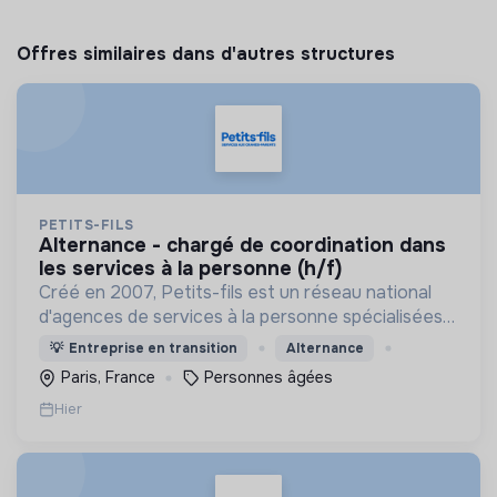
Offres similaires dans d'autres structures
PETITS-FILS
alternance - chargé de coordination dans
les services à la personne (h/f)
Créé en 2007, Petits-fils est un réseau national
d'agences de services à la personne spécialisées
dans l'aide à domicile pour les personnes âgées.
💡
Entreprise en transition
Alternance
Paris, France
Personnes âgées
Hier