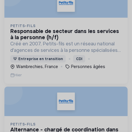
PETITS-FILS
responsable de secteur dans les services
à la personne (h/f)
Créé en 2007, Petits-fils est un réseau national
d'agences de services à la personne spécialisées
dans l'aide à domicile pour les personnes âgées.
💡
Entreprise en transition
CDI
Wambrechies, France
Personnes âgées
Hier
PETITS-FILS
alternance - chargé de coordination dans