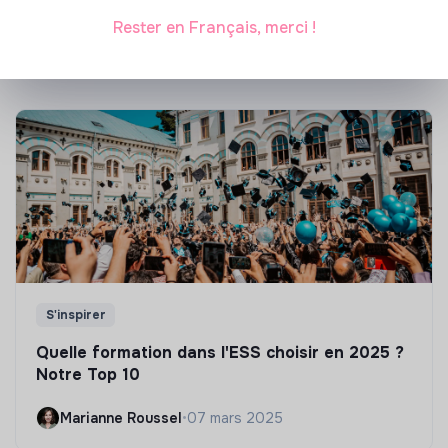
Rester en Français, merci !
Marianne Roussel
•
21 janvier 2025
S'inspirer
Quelle formation dans l'ESS choisir en 2025 ?
Notre Top 10
Marianne Roussel
•
07 mars 2025