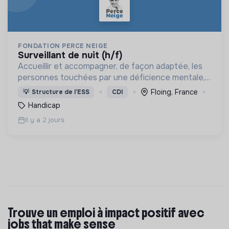
FONDATION PERCE NEIGE
surveillant de nuit (h/f)
Accueillir et accompagner, de façon adaptée, les
personnes touchées par une déficience mentale,
un handicap physique ou psychique
Floing, France
💡
Structure de l’ESS
CDI
Handicap
Il y a 2 jours
Trouve un emploi à impact positif avec
jobs that make sense