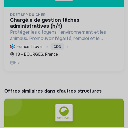
DDETSPP DU CHER
chargé.e de gestion tâches
administratives (h/f)
Protéger les citoyens, l'environnement et les
animaux. Promouvoir l'égalité, l'emploi et le
développement durable des territoires par le
France Travail
CDD
déploiement de politiques publiques essentielles.
18 - BOURGES, France
Hier
Offres similaires dans d'autres structures