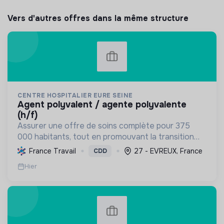
Vers d'autres offres dans la même structure
CENTRE HOSPITALIER EURE SEINE
agent polyvalent / agente polyvalente
(h/f)
Assurer une offre de soins complète pour 375
000 habitants, tout en promouvant la transition
écologique via des bâtiments HQE, la biomasse, et
France Travail
27 - EVREUX, France
CDD
des achats responsables, et la transition sociale
Hier
par une...