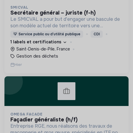
SMICVAL
secrétaire général – juriste (f-h)
Le SMICVAL a pour but d'engager une bascule de
son modèle actuel de territoire vers une
dynamique positive Zero Waste.
💡
Service public ou d’utilité publique
CDI
1 labels et certifications
Saint-Denis-de-Pile, France
Gestion des déchets
Hier
OMEGA FACADE
façadier généraliste (h/f)
Entreprise RGE, nous réalisons des travaux de
maçonnerie et gros œuvre, spécialisés en ITE pour