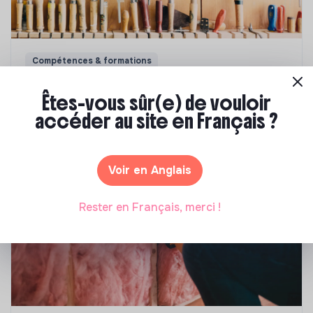
Compétences & formations
Comment se former à la transition écologique
Êtes-vous sûr(e) de vouloir
?
accéder au site en Français ?
Marianne Roussel
•
09 janvier 2024
Voir en Anglais
Rester en Français, merci !