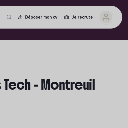
Déposer mon cv
Je recrute
 Tech - Montreuil