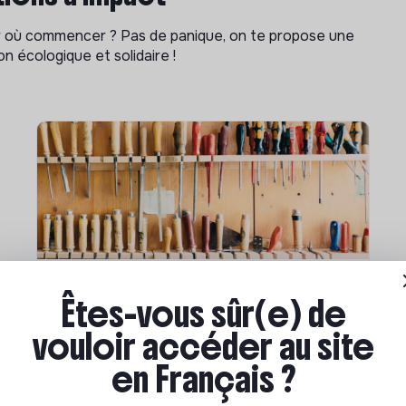
ar où commencer ? Pas de panique, on te propose une
n écologique et solidaire !
Compétences & formations
Êtes-vous sûr(e) de
Comment se former à la
vouloir accéder au site
transition écologique ?
en Français ?