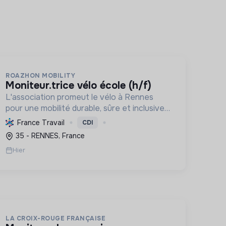
ROAZHON MOBILITY
moniteur.trice vélo école (h/f)
L'association promeut le vélo à Rennes
pour une mobilité durable, sûre et inclusive.
Elle enseigne la pratique et la sécurité,
France Travail
CDI
favorisant l'autonomie et l'écologie.
35 - RENNES, France
Hier
LA CROIX-ROUGE FRANÇAISE