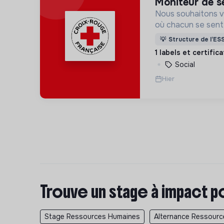
moniteur de 
Nous souhaitons v
où chacun se sente 
Pour cela, nous p
💡
Structure de l’ES
des lieux d’engag
1 labels et certific
adaptés à tous.
Social
Hier
Trouve un stage à impact p
Stage Ressources Humaines
Alternance Ressour