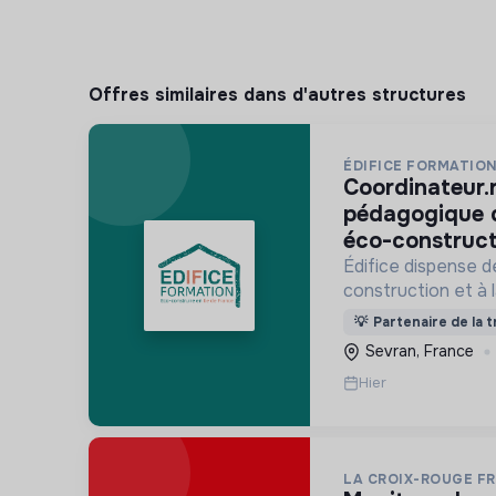
Offres similaires dans d'autres structures
ÉDIFICE FORMATIO
coordinateur.rice technique et
pédagogique 
éco-construct
Édifice dispense d
construction et à 
et au réemploi dan
💡
Partenaire de la t
formations s'adre
Sevran, France
activité et des de
Hier
LA CROIX-ROUGE F