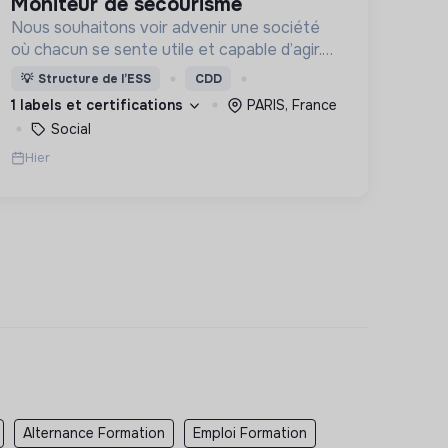
moniteur de secourisme
Nous souhaitons voir advenir une société
où chacun se sente utile et capable d’agir.
Pour cela, nous proposons des moyens et
💡
Structure de l’ESS
CDD
des lieux d’engagement innovants et
1 labels et certifications
PARIS, France
adaptés à tous.
Social
Hier
Alternance Formation
Emploi Formation