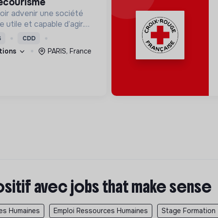
secourisme
oir advenir une société
utile et capable d’agir.
roposons des moyens et
S
CDD
ement innovants et
ations
PARIS, France
ositif avec jobs that make sense
ces Humaines
Emploi Ressources Humaines
Stage Formation