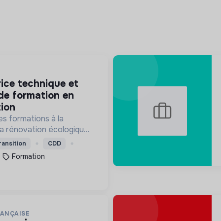
N
de formation en
ion
es formations à la
la rénovation écologiques
s le bâtiment. Nos
ransition
CDD
ssent à des personnes en
Formation
mandeurs d'emploi.
RANÇAISE