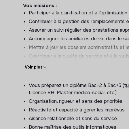
Vos missions :
Participer à la planification et à l’optimisatio
Contribuer à la gestion des remplacements e
Assurer un suivi régulier des prestations aup
Accompagner les auxiliaires de vie dans le sui
Mettre à jour les dossiers administratifs et le
Contribuer à la qualité de service et à la sati
Voir plus
Avantages :
Environnement de travail agréable et collègu
Vous préparez un diplôme Bac+2 à Bac+5 (ty
Formation
Licence RH, Master médico-social, etc.)
Organisation, rigueur et sens des priorités
Réactivité et capacité à gérer les imprévus
Aisance relationnelle et sens du service
Bonne maîtrise des outils informatiques