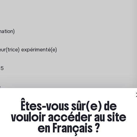
mation)
r(trice) expérimenté(e)
15
e
Êtes-vous sûr(e) de
Bras dessus bras dessous », qui soutient
vouloir accéder au site
s-brasdessous.org/
.
en Français ?