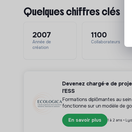
Processus de recrutement :
Quelques chiffres clés
Entretien en visio avec notre équipe recrute
Rencontre avec vos futurs collègues.
Tests et vérification des références.
2007
1100
Année de
Collaborateurs
création
➔ Mot du recruteur
Rejoindre nos agences, c'est intégrer une équi
professionnalisme se conjuguent pour offrir à 
Devenez chargé·e de proje
Avec passion, nous innovons et privilégions la p
l'ESS
Formations diplômantes au sein 
Baptiste RICHARD
fonctionne sur un modèle de g
Directeur d'agence
En savoir plus
1 à 2 ans • Ly