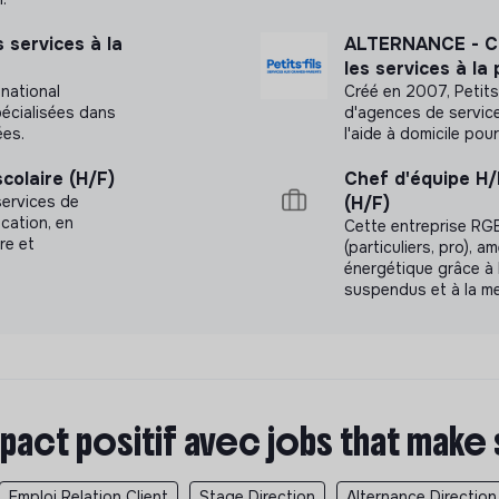
 services à la
ALTERNANCE - Ch
les services à la
 national
Créé en 2007, Petits-
pécialisées dans
d'agences de service
ées.
l'aide à domicile po
colaire (H/F)
Chef d'équipe H
 services de
(H/F)
ucation, en
Cette entreprise RGE
re et
(particuliers, pro), 
énergétique grâce à l
suspendus et à la m
pact positif avec jobs that make
Emploi Relation Client
Stage Direction
Alternance Direction