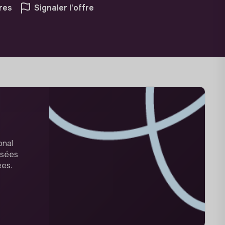
res
Signaler l'offre
onal
isées
ées.