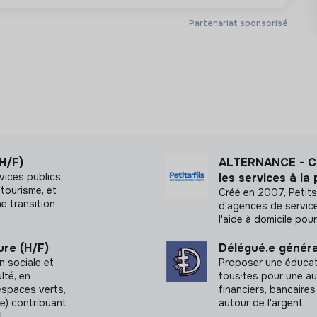
Partenariat sponsorisé
(H/F)
ALTERNANCE - Ch
vices publics,
les services à la
 tourisme, et
Créé en 2007, Petits-
e transition
d'agences de service
l'aide à domicile po
ure (H/F)
Délégué.e général
n sociale et
Proposer une éducati
lté, en
tous·tes pour une a
 espaces verts,
financiers, bancaires
e) contribuant
autour de l'argent.
.